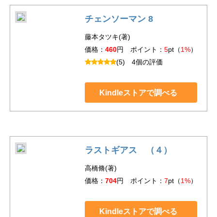
チェンソーマン 8
藤本タツキ(著)
価格：
460
円 ポイント：
5
pt（
1%
）
(5)
4個の評価
Kindleストアで調べる
ラストギアス （４）
高橋脩(著)
価格：
704
円 ポイント：
7
pt（
1%
）
Kindleストアで調べる