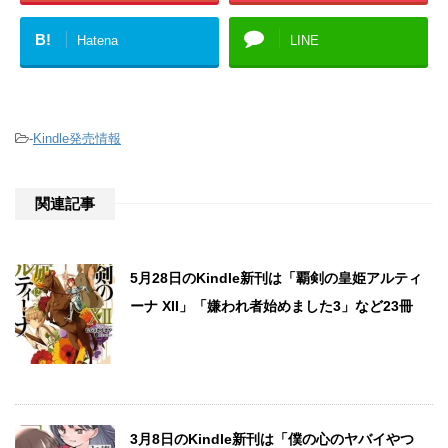
B!
Hatena
LINE
-
Kindle発売情報
関連記事
5月28日のKindle新刊は「覇剣の皇姫アルティ
ーナ XII」「嫌われ者始めました3」など23冊
3月8日のKindle新刊は「僕の心のヤバイやつ