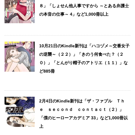
８」「しょせん他人事ですから ～とある弁護士
の本音の仕事～ 4」など1,000冊以上
10月21日のKindle新刊は「ハコヅメ～交番女子
の逆襲～（２２）」「きのう何食べた？（２
０）」「とんがり帽子のアトリエ（１１）」な
ど885冊
2月4日のKindle新刊は「ザ・ファブル Ｔｈ
ｅ ｓｅｃｏｎｄ ｃｏｎｔａｃｔ（２）」
「僕のヒーローアカデミア 33」など1,000冊以
上