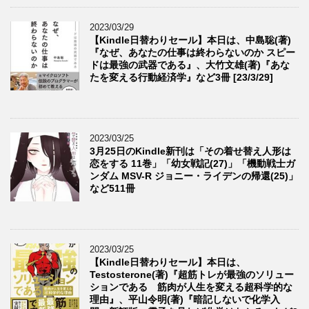
2023/03/29
【Kindle日替わりセール】本日は、中島聡(著)
『なぜ、あなたの仕事は終わらないのか スピー
ドは最強の武器である』、大竹文雄(著)『あな
たを変える行動経済学』など3冊 [23/3/29]
2023/03/25
3月25日のKindle新刊は「その着せ替え人形は
恋をする 11巻」「幼女戦記(27)」「機動戦士ガ
ンダム MSV-R ジョニー・ライデンの帰還(25)」
など511冊
2023/03/25
【Kindle日替わりセール】本日は、
Testosterone(著)『超筋トレが最強のソリュー
ションである 筋肉が人生を変える超科学的な
理由』、平山令明(著)『暗記しないで化学入