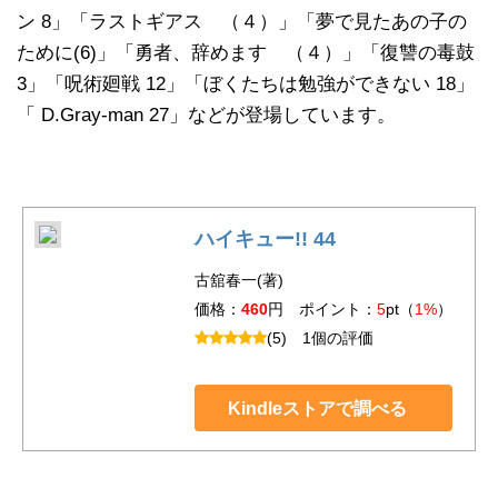
ン 8」「ラストギアス （４）」「夢で見たあの子の
ために(6)」「勇者、辞めます （４）」「復讐の毒鼓
3」「呪術廻戦 12」「ぼくたちは勉強ができない 18」
「 D.Gray-man 27」などが登場しています。
ハイキュー!! 44
古舘春一(著)
価格：
460
円 ポイント：
5
pt（
1%
）
(5)
1個の評価
Kindleストアで調べる