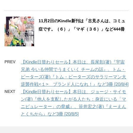
11月2日のKindle新刊は「古見さんは、コミュ
症です。（６）」「マギ（３６）」など444冊
PREV
【Kindle日替わりセール】本日は、長尾彰(著)『宇宙
兄弟 今いる仲間でうまくいく チームの話』、トム・
ピーターズ(著)『トム・ピーターズのサラリーマン大
逆襲作戦<１> ブランド人になれ！』など3冊 [20/8/4]
NEXT
【Kindle日替わりセール】本日は、ジョージ・サイモ
ン(著)『他人を支配したがる人たち：身近にいる「マ
ニピュレーター」の脅威』、笹井宏之(著)『えーえん
とくちから』など3冊 [20/8/5]