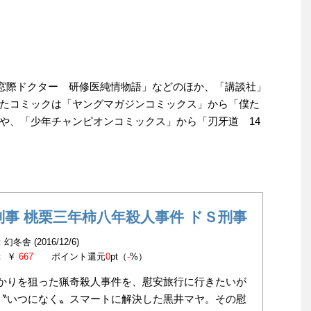
窓際ドクター 研修医純情物語」などのほか、「講談社」
たコミックは「ヤングマガジンコミックス」から「僕た
や、「少年チャンピオンコミックス」から「刃牙道 14
刑事 桃栗三年柿八年殺人事件 ドＳ刑事
冬舎 (2016/12/6)
： ￥
667
ポイント還元
0
pt（
-
%）
かりを狙った猟奇殺人事件を、慰安旅行に行きたいが
〝いつになく〟スマートに解決した黒井マヤ。その慰