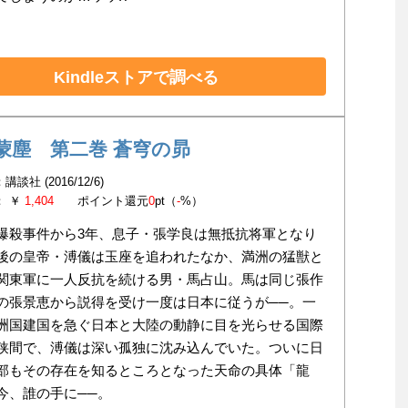
Kindleストアで調べる
蒙塵 第二巻 蒼穹の昴
談社 (2016/12/6)
： ￥
1,404
ポイント還元
0
pt（
-
%）
爆殺事件から3年、息子・張学良は無抵抗将軍となり
後の皇帝・溥儀は玉座を追われたなか、満洲の猛獣と
関東軍に一人反抗を続ける男・馬占山。馬は同じ張作
の張景恵から説得を受け一度は日本に従うが──。一
洲国建国を急ぐ日本と大陸の動静に目を光らせる国際
狭間で、溥儀は深い孤独に沈み込んでいた。ついに日
部もその存在を知るところとなった天命の具体「龍
今、誰の手に──。