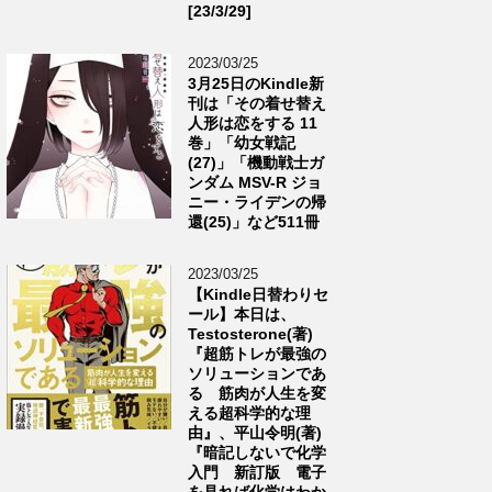
[23/3/29]
2023/03/25
3月25日のKindle新
刊は「その着せ替え
人形は恋をする 11
巻」「幼女戦記
(27)」「機動戦士ガ
ンダム MSV-R ジョ
ニー・ライデンの帰
還(25)」など511冊
2023/03/25
【Kindle日替わりセ
ール】本日は、
Testosterone(著)
『超筋トレが最強の
ソリューションであ
る 筋肉が人生を変
える超科学的な理
由』、平山令明(著)
『暗記しないで化学
入門 新訂版 電子
を見れば化学はわか