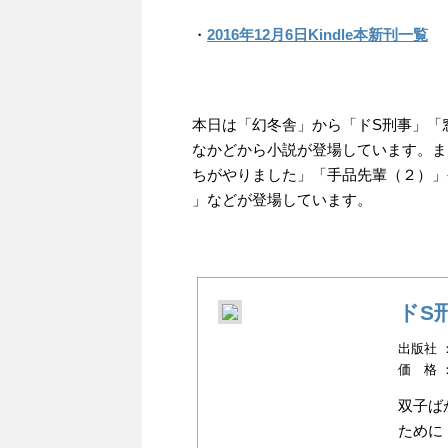
・
2016年12月6日Kindle本新刊一覧
本日は「幻冬舎」から「ドS刑事」「
なかどから小説が登場しています。ま
ちがやりました」「手品先輩（２）」
」などが登場しています。
ドS
出版社 ：幻
価 格 
双子ば
ために