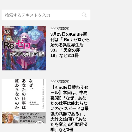
2023/03/29
3月29日のKindle新
刊は「 Re：ゼロから
始める異世界生活
33」「天空の扉
18」など311冊
2023/03/29
【Kindle日替わりセ
ール】本日は、中島
聡(著)『なぜ、あな
たの仕事は終わらな
いのか スピードは最
強の武器である』、
大竹文雄(著)『あな
たを変える行動経済
学』など3冊