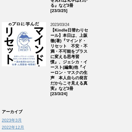
る』など3冊
[23/3/25]
2023/03/24
【Kindle日替わりセ
ール】本日は、上阪
徹(著)『マインド・
リセット 不安・不
満・不可能をプラス
に変える思考習
慣』、ジェシカ・イ
ースト(編集)他『イ
ーロン・マスクの生
声 本人自らの発言
だからこそ見える真
実』など3冊
[23/3/24]
アーカイブ
2023年3月
2022年12月