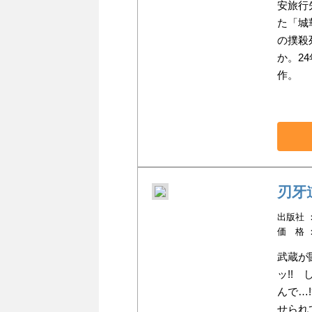
安旅行
た「城
の撲殺
か。2
作。
刃牙
出版社 ：
価 格 
武蔵が
ッ!!
んで…
せられ