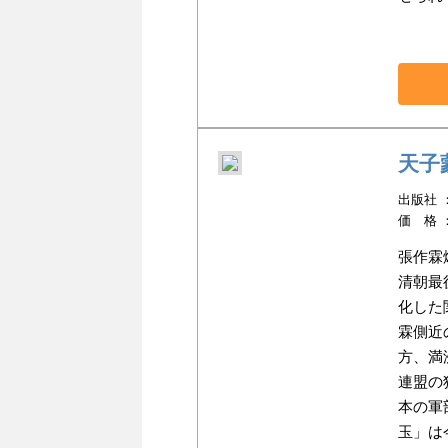
天子
出版社 ：講
価 格 
張作霖
清朝最
化した
霖側近
方、満
連盟の
本の軍
玉」は