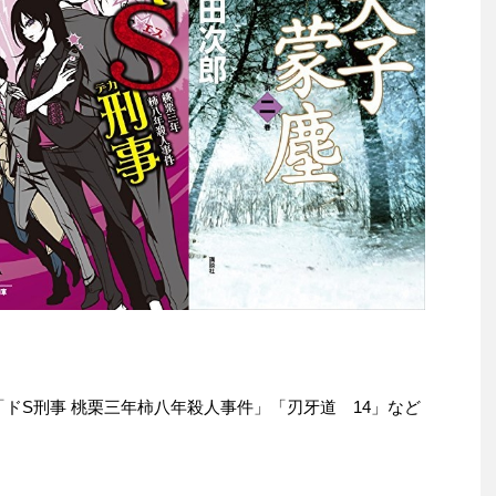
e本は「ドS刑事 桃栗三年柿八年殺人事件」「刃牙道 14」など