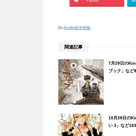
Pocket
-
Kindle発売情報
関連記事
7月29日のK
ブック」など9
10月29日の
い 3」など16