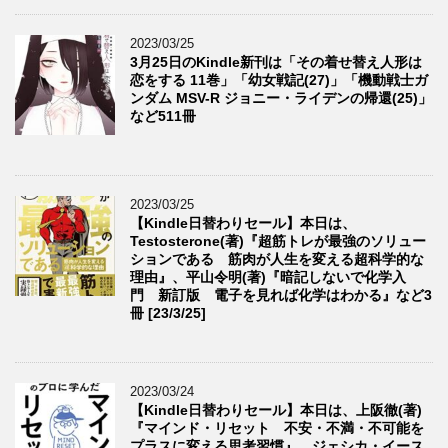
2023/03/25
3月25日のKindle新刊は「その着せ替え人形は
恋をする 11巻」「幼女戦記(27)」「機動戦士ガ
ンダム MSV-R ジョニー・ライデンの帰還(25)」
など511冊
2023/03/25
【Kindle日替わりセール】本日は、
Testosterone(著)『超筋トレが最強のソリュー
ションである 筋肉が人生を変える超科学的な
理由』、平山令明(著)『暗記しないで化学入
門 新訂版 電子を見れば化学はわかる』など3
冊 [23/3/25]
2023/03/24
【Kindle日替わりセール】本日は、上阪徹(著)
『マインド・リセット 不安・不満・不可能を
プラスに変える思考習慣』、ジェシカ・イース