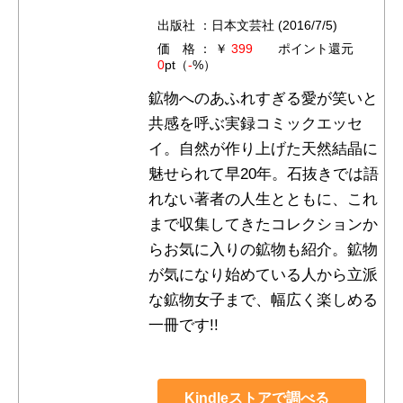
出版社 ：日本文芸社 (2016/7/5)
価 格 ： ￥
399
ポイント還元
0
pt（
-
%）
鉱物へのあふれすぎる愛が笑いと
共感を呼ぶ実録コミックエッセ
イ。自然が作り上げた天然結晶に
魅せられて早20年。石抜きでは語
れない著者の人生とともに、これ
まで収集してきたコレクションか
らお気に入りの鉱物も紹介。鉱物
が気になり始めている人から立派
な鉱物女子まで、幅広く楽しめる
一冊です!!
Kindleストアで調べる