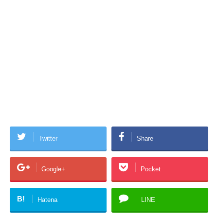
Twitter
Share
Google+
Pocket
B!
Hatena
LINE