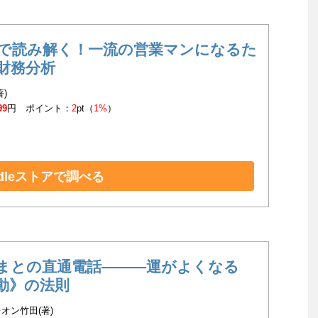
分で読み解く！一流の営業マンになるた
財務分析
著)
99
円 ポイント：
2
pt（
1%
）
ndleストアで調べる
まとの直通電話―――運がよくなる
動》の法則
オン竹田(著)