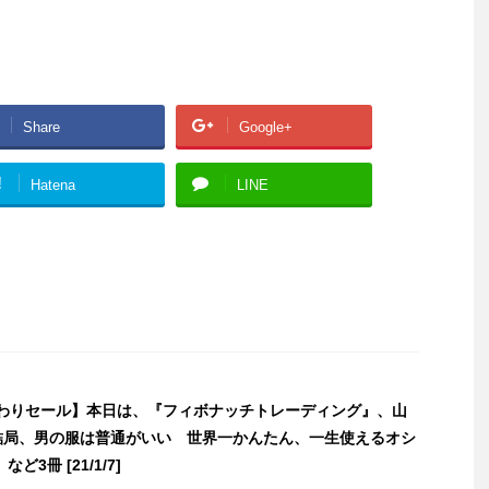
Share
Google+
!
Hatena
LINE
日替わりセール】本日は、『フィボナッチトレーディング』、山
『結局、男の服は普通がいい 世界一かんたん、一生使えるオシ
3冊 [21/1/7]