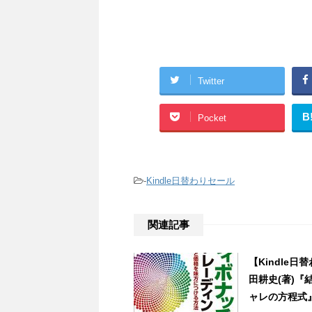
Twitter
B
Pocket
-
Kindle日替わりセール
関連記事
【Kindle
田耕史(著)
ャレの方程式』など