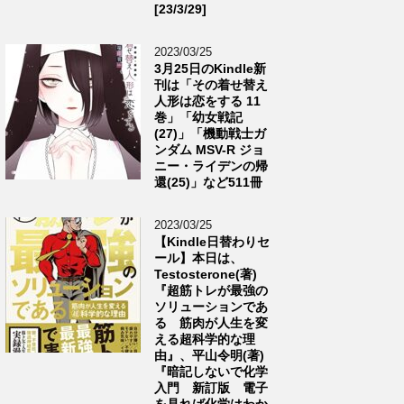
[23/3/29]
2023/03/25
3月25日のKindle新
刊は「その着せ替え
人形は恋をする 11
巻」「幼女戦記
(27)」「機動戦士ガ
ンダム MSV-R ジョ
ニー・ライデンの帰
還(25)」など511冊
2023/03/25
【Kindle日替わりセ
ール】本日は、
Testosterone(著)
『超筋トレが最強の
ソリューションであ
る 筋肉が人生を変
える超科学的な理
由』、平山令明(著)
『暗記しないで化学
入門 新訂版 電子
を見れば化学はわか