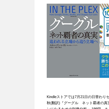
Kindleストアでは7月21日の日替わ
秋(翻訳)『グーグル ネット覇者の真実
ンになるための財務分析 』199円、