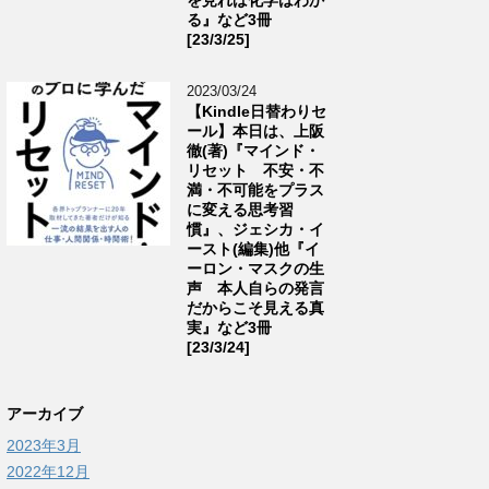
る』など3冊
[23/3/25]
2023/03/24
【Kindle日替わりセ
ール】本日は、上阪
徹(著)『マインド・
リセット 不安・不
満・不可能をプラス
に変える思考習
慣』、ジェシカ・イ
ースト(編集)他『イ
ーロン・マスクの生
声 本人自らの発言
だからこそ見える真
実』など3冊
[23/3/24]
アーカイブ
2023年3月
2022年12月