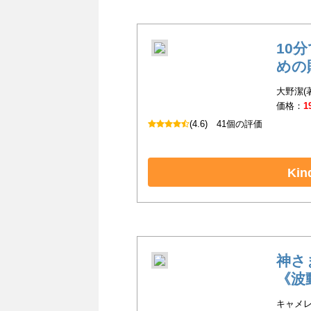
10
めの
大野潔(
価格：
1
(4.6)
41個の評価
Ki
神さ
《波
キャメレ