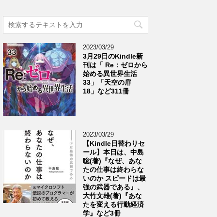
2023/03/29
3月29日のKindle新
刊は「 Re：ゼロから
始める異世界生活
33」「天空の扉
18」など311冊
2023/03/29
【Kindle日替わりセ
ール】本日は、中島
聡(著)『なぜ、あな
たの仕事は終わらな
いのか スピードは最
強の武器である』、
大竹文雄(著)『あな
たを変える行動経済
学』など3冊