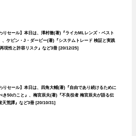
日替わりセール】本日は、澤村徹(著)『ライカMLレンズ・ベスト
』、ケビン・J・ダービー(著)『システムトレード 検証と実践
現性と許容リスク』など3冊 [20/12/25]
日替わりセール】本日は、四角大輔(著)『自由であり続けるために
べき50のこと』、梅宮辰夫(著)『不良役者 梅宮辰夫が語る伝
荒譚』など3冊 [20/10/31]