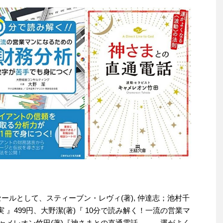
りセールとして、スティーブン・レヴィ(著), 仲達志；池村千
 』499円、大野潔(著)『 10分で読み解く！一流の営業マ
キャメレオン竹田(著)『神さまとの直通電話―――運がよく