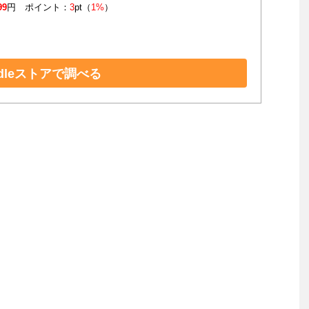
99
円 ポイント：
3
pt（
1%
）
ndleストアで調べる