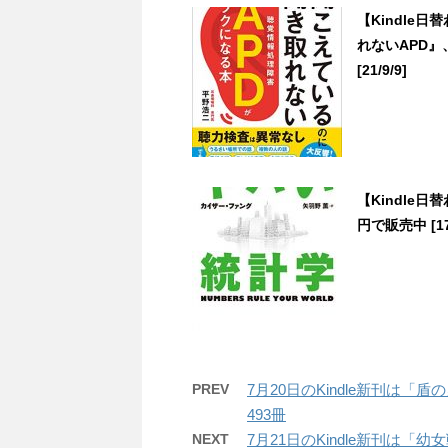
【Kindle
れないAPD』
[21/9/9]
【Kindle
円で販売中 [17/
PREV
7月20日のKindle新刊は
493冊
NEXT
7月21日のKindle新刊は