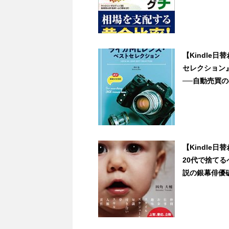
【Kindle
セレクション
──自動売買の再
【Kindle
20代で捨てる
説の銀幕俳優破天