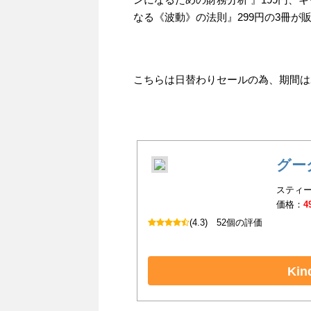
なる《波動》の法則』299円の3冊が
こちらは日替わりセールの為、期間は202
グー
スティー
価格：
4
(4.3)
52個の評価
Ki