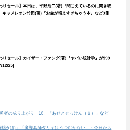
日替わりセール】本日は、平野浩二(著)『聞こえているのに聞き取
、キャメレオン竹田(著)『お金が増えすぎちゃう本』など3冊
日替わりセール】カイザー・ファング(著)『ヤバい統計学』が599
12/25]
「盾の勇者の成り上がり 16」「あせとせっけん（８）」など
「幼女戦記(19)」「魔導具師ダリヤはうつむかない ～今日から