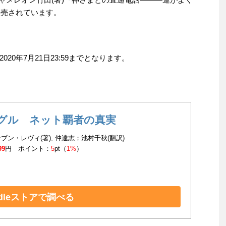
販売されています。
0年7月21日23:59までとなります。
グル ネット覇者の真実
ブン・レヴィ(著), 仲達志；池村千秋(翻訳)
99
円 ポイント：
5
pt（
1%
）
ndleストアで調べる