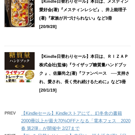
【Kindle日替わりセール】本日は、メスティン
愛好会(著)『メスティンレシピ』、井上能理子
(著)『家族が片づけられない』など3冊
[20/9/28]
【Kindle日替わりセール】本日は、ＲＩＺＡＰ
株式会社(監修)『ライザップ糖質量ハンドブッ
ク 』、佐藤尚之(著)『ファンベース ──支持さ
れ、愛され、長く売れ続けるために』など3冊
[20/1/19]
PREV
【Kindleセール】Kindleストアにて、幻冬舎の書籍
2000冊以上が最大70%OFFとなる「電本フェス 2020
春 第2弾」が開催中 2/27まで