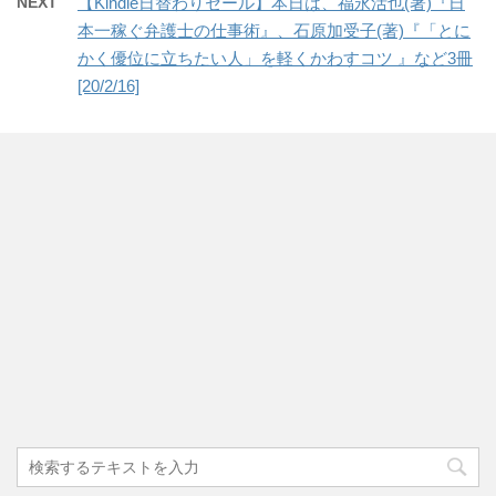
NEXT
【Kindle日替わりセール】本日は、福永活也(著)『日
本一稼ぐ弁護士の仕事術』、石原加受子(著)『「とに
かく優位に立ちたい人」を軽くかわすコツ 』など3冊
[20/2/16]