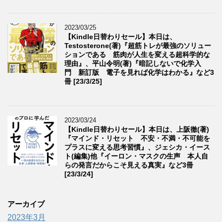
2023/03/25
【Kindle日替わりセール】本日は、
Testosterone(著)『超筋トレが最強のソリュー
ションである 筋肉が人生を変える超科学的な
理由』、平山令明(著)『暗記しないで化学入
門 新訂版 電子を見れば化学はわかる』など3
冊 [23/3/25]
2023/03/24
【Kindle日替わりセール】本日は、上阪徹(著)
『マインド・リセット 不安・不満・不可能を
プラスに変える思考習慣』、ジェシカ・イース
ト(編集)他『イーロン・マスクの生声 本人自
らの発言だからこそ見える真実』など3冊
[23/3/24]
アーカイブ
2023年3月