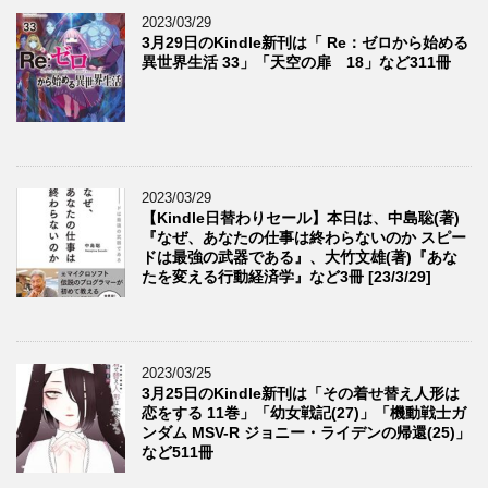
2023/03/29
3月29日のKindle新刊は「 Re：ゼロから始める
異世界生活 33」「天空の扉 18」など311冊
2023/03/29
【Kindle日替わりセール】本日は、中島聡(著)
『なぜ、あなたの仕事は終わらないのか スピー
ドは最強の武器である』、大竹文雄(著)『あな
たを変える行動経済学』など3冊 [23/3/29]
2023/03/25
3月25日のKindle新刊は「その着せ替え人形は
恋をする 11巻」「幼女戦記(27)」「機動戦士ガ
ンダム MSV-R ジョニー・ライデンの帰還(25)」
など511冊