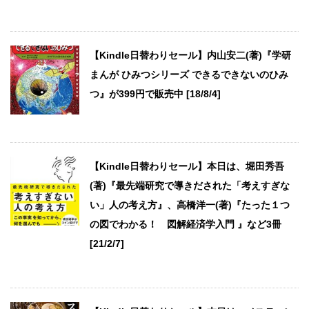
【Kindle日替わりセール】内山安二(著)『学研
まんが ひみつシリーズ できるできないのひみ
つ』が399円で販売中 [18/8/4]
【Kindle日替わりセール】本日は、堀田秀吾
(著)『最先端研究で導きだされた「考えすぎな
い」人の考え方』、高橋洋一(著)『たった１つ
の図でわかる！ 図解経済学入門 』など3冊
[21/2/7]