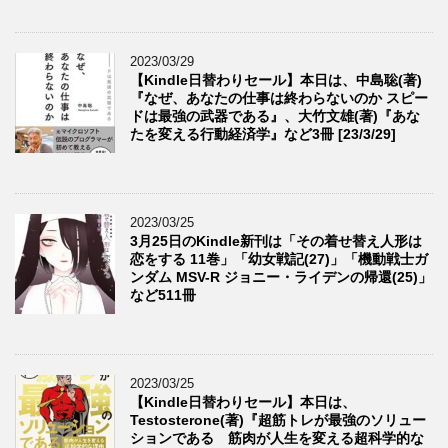
2023/03/29
【Kindle日替わりセール】本日は、中島聡(著)
『なぜ、あなたの仕事は終わらないのか スピー
ドは最強の武器である』、大竹文雄(著)『あな
たを変える行動経済学』など3冊 [23/3/29]
2023/03/25
3月25日のKindle新刊は「その着せ替え人形は
恋をする 11巻」「幼女戦記(27)」「機動戦士ガ
ンダム MSV-R ジョニー・ライデンの帰還(25)」
など511冊
2023/03/25
【Kindle日替わりセール】本日は、
Testosterone(著)『超筋トレが最強のソリュー
ションである 筋肉が人生を変える超科学的な