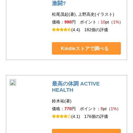
激闘?
松尾茂起(著), 上野高史(イラスト)
価格：
990
円 ポイント：
10
pt（
1%
）
(4.4)
182個の評価
Kindleストアで調べる
最高の体調 ACTIVE
HEALTH
鈴木祐(著)
価格：
770
円 ポイント：
8
pt（
1%
）
(4.1)
176個の評価