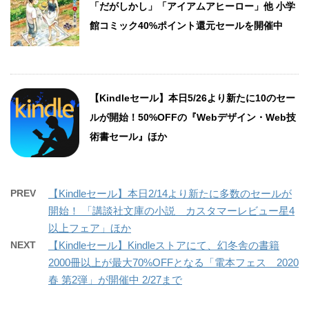
「だがしかし」「アイアムアヒーロー」他 小学
館コミック40%ポイント還元セールを開催中
【Kindleセール】本日5/26より新たに10のセー
ルが開始！50%OFFの『Webデザイン・Web技
術書セール』ほか
PREV
【Kindleセール】本日2/14より新たに多数のセールが
開始！ 「講談社文庫の小説 カスタマーレビュー星4
以上フェア」ほか
NEXT
【Kindleセール】Kindleストアにて、幻冬舎の書籍
2000冊以上が最大70%OFFとなる「電本フェス 2020
春 第2弾」が開催中 2/27まで