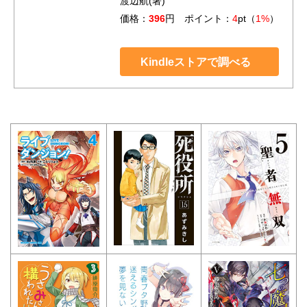
渡辺航(著)
価格：
396
円 ポイント：
4
pt（
1%
）
Kindleストアで調べる