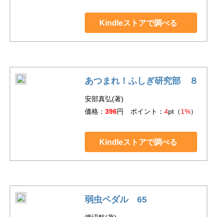
Kindleストアで調べる
あつまれ！ふしぎ研究部 ８
安部真弘(著)
価格：
396
円 ポイント：
4
pt（
1%
）
Kindleストアで調べる
弱虫ペダル 65