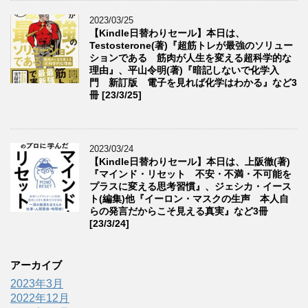
2023/03/25
【Kindle日替わりセール】本日は、
Testosterone(著)『超筋トレが最強のソリュー
ションである 筋肉が人生を変える超科学的な
理由』、平山令明(著)『暗記しないで化学入
門 新訂版 電子を見れば化学はわかる』など3
冊 [23/3/25]
2023/03/24
【Kindle日替わりセール】本日は、上阪徹(著)
『マインド・リセット 不安・不満・不可能を
プラスに変える思考習慣』、ジェシカ・イース
ト(編集)他『イーロン・マスクの生声 本人自
らの発言だからこそ見える真実』など3冊
[23/3/24]
アーカイブ
2023年3月
2022年12月