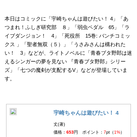
本日はコミックに「宇崎ちゃんは遊びたい！ 4」「あ
つまれ！ふしぎ研究部 ８」「弱虫ペダル 65」「ラ
イブダンジョン！ 4」「死役所 15巻: バンチコミッ
クス 」「聖者無双（５）」「うさみさんは構われた
い！ 3」などが、ライトノベルに「青春ブタ野郎は迷
えるシンガーの夢を見ない 『青春ブタ野郎』シリー
ズ」「七つの魔剣が支配するV」などが登場していま
す。
宇崎ちゃんは遊びたい！ 4
丈(著)
価格：
653
円 ポイント：
7
pt（
1%
）