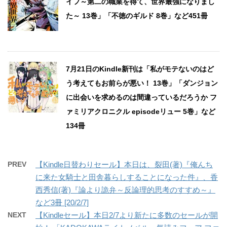
イフ～第二の職業を得て、世界最強になりまし
た～ 13巻」「不徳のギルド 8巻」など451冊
7月21日のKindle新刊は「私がモテないのはど
う考えてもお前らが悪い！ 13巻」「ダンジョン
に出会いを求めるのは間違っているだろうか フ
ァミリアクロニクル episodeリュー 5巻」など
134冊
PREV
【Kindle日替わりセール】本日は、裂田(著)『俺んち
に来た女騎士と田舎暮らしすることになった件』、香
西秀信(著)『論より詭弁～反論理的思考のすすめ～』
など3冊 [20/2/7]
NEXT
【Kindleセール】本日2/7より新たに多数のセールが開