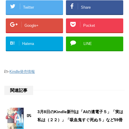
Twitter
Share
Google+
Pocket
B!
Hatena
LINE
-
Kindle発売情報
関連記事
3月8日のKindle新刊は「AIの遺電子５」「実は
私は（２２）」「吸血鬼すぐ死ぬ５」など59冊