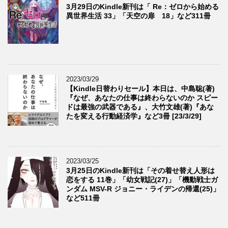
3月29日のKindle新刊は「 Re：ゼロから始める
異世界生活 33」「天空の扉 18」など311冊
2023/03/29
【Kindle日替わりセール】本日は、中島聡(著)
『なぜ、あなたの仕事は終わらないのか スピー
ドは最強の武器である』、大竹文雄(著)『あな
たを変える行動経済学』など3冊 [23/3/29]
2023/03/25
3月25日のKindle新刊は「その着せ替え人形は
恋をする 11巻」「幼女戦記(27)」「機動戦士ガ
ンダム MSV-R ジョニー・ライデンの帰還(25)」
など511冊