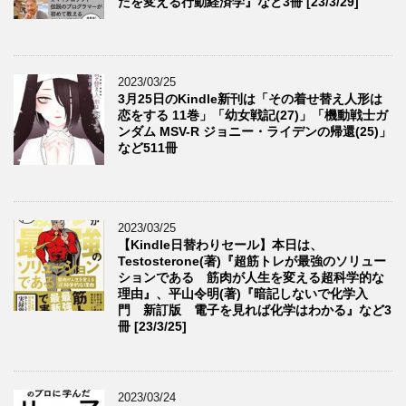
たを変える行動経済学』など3冊 [23/3/29]
2023/03/25
3月25日のKindle新刊は「その着せ替え人形は
恋をする 11巻」「幼女戦記(27)」「機動戦士ガ
ンダム MSV-R ジョニー・ライデンの帰還(25)」
など511冊
2023/03/25
【Kindle日替わりセール】本日は、
Testosterone(著)『超筋トレが最強のソリュー
ションである 筋肉が人生を変える超科学的な
理由』、平山令明(著)『暗記しないで化学入
門 新訂版 電子を見れば化学はわかる』など3
冊 [23/3/25]
2023/03/24