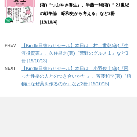
(著)『つぶやき養生』、半藤一利(著)『 21世紀
の戦争論 昭和史から考える』など3冊
[19/10/4]
PREV
【Kindle日替わりセール】本日は、村上世彰(著)『生
涯投資家』、久住昌之(著)『荒野のグルメ 1 』など3
冊 [19/10/13]
NEXT
【Kindle日替わりセール】本日は、小羽俊士(著)『困
った性格の人とのつき合いかた 』、斉藤和季(著)『植
物はなぜ薬を作るのか』など3冊 [19/10/15]