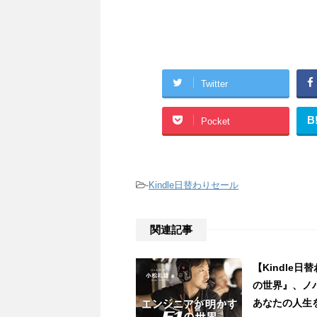
Twitter
B
Pocket
-
Kindle日替わりセール
関連記事
【Kindle
の世界』、ノ
あなたの人生を