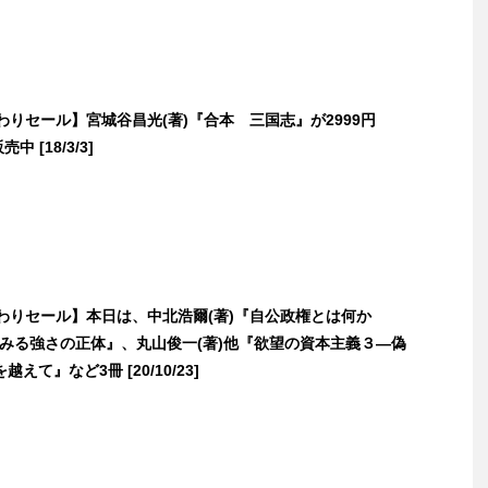
日替わりセール】宮城谷昌光(著)『合本 三国志』が2999円
売中 [18/3/3]
日替わりセール】本日は、中北浩爾(著)『自公政権とは何か
にみる強さの正体』、丸山俊一(著)他『欲望の資本主義３―偽
えて』など3冊 [20/10/23]