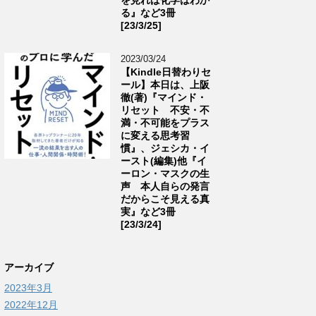
る』など3冊
[23/3/25]
2023/03/24
【Kindle日替わりセ
ール】本日は、上阪
徹(著)『マインド・
リセット 不安・不
満・不可能をプラス
に変える思考習
慣』、ジェシカ・イ
ースト(編集)他『イ
ーロン・マスクの生
声 本人自らの発言
だからこそ見える真
実』など3冊
[23/3/24]
アーカイブ
2023年3月
2022年12月