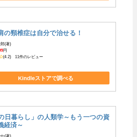
肩の頸椎症は自分で治せる！
郎(著)
99
円
(4.2)
11件のレビュー
Kindleストアで調べる
の日暮らし」の人類学～もう一つの資
義経済～
か(著)