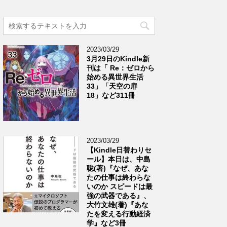
2023/03/29
3月29日のKindle新
刊は「 Re：ゼロから
始める異世界生活
33」「天空の扉
18」など311冊
2023/03/29
【Kindle日替わりセ
ール】本日は、中島
聡(著)『なぜ、あな
たの仕事は終わらな
いのか スピードは最
強の武器である』、
大竹文雄(著)『あな
たを変える行動経済
学』など3冊