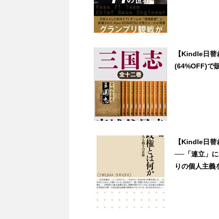
【Kindle
(64%OFF)で販
【Kindle
──「連立」
りの個人主義を越