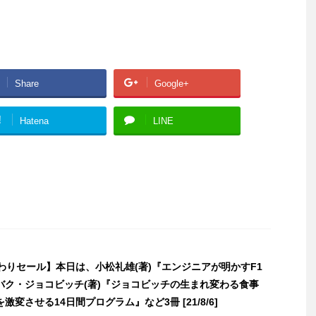
Share
Google+
!
Hatena
LINE
日替わりセール】本日は、小松礼雄(著)『エンジニアが明かすF1
バク・ジョコビッチ(著)『ジョコビッチの生まれ変わる食事
激変させる14日間プログラム』など3冊 [21/8/6]