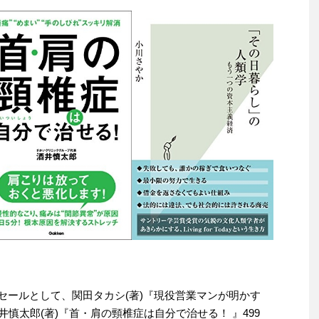
替わりセールとして、関田タカシ(著)『現役営業マンが明かす
井慎太郎(著)『首・肩の頸椎症は自分で治せる！ 』499