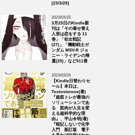
[23/3/29]
2023/03/25
3月25日のKindle新
刊は「その着せ替え
人形は恋をする 11
巻」「幼女戦記
(27)」「機動戦士ガ
ンダム MSV-R ジョ
ニー・ライデンの帰
還(25)」など511冊
2023/03/25
【Kindle日替わりセ
ール】本日は、
Testosterone(著)
『超筋トレが最強の
ソリューションであ
る 筋肉が人生を変
える超科学的な理
由』、平山令明(著)
『暗記しないで化学
入門 新訂版 電子
を見れば化学はわか