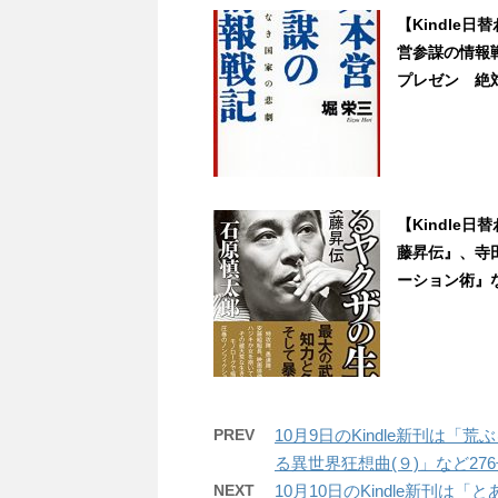
【Kindle
営参謀の情報
プレゼン 絶対失
【Kindle
藤昇伝』、寺
ーション術』など3
PREV
10月9日のKindle新刊は
る異世界狂想曲(９)」など27
NEXT
10月10日のKindle新刊