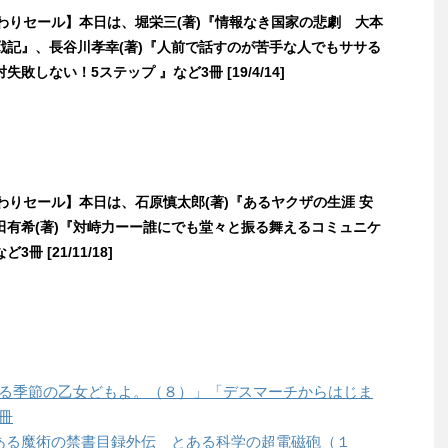
日替わりセール】本日は、堀栄三(著)『情報なき国家の悲劇 大本
戦記』、長谷川孝幸(著)『人前で話すのが苦手な人でもササる
敗しない！5ステップ 』など3冊 [19/4/14]
日替わりセール】本日は、石原慎太郎(著)『あるヤクザの生涯 安
田有希(著)『対峙力ーー誰にでも堂々と振る舞えるコミュニケ
冊 [21/11/18]
「荒ぶる季節の乙女どもよ。（８）」「デスマーチからはじま
6冊
は「とある魔術の禁書目録外伝 とある科学の超電磁砲（１