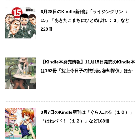
6月28日のKindle新刊は「ライジングサン ：
15」「あきたこまちにひとめぼれ ： 3」など
229冊
【Kindle本発売情報】11月15日発売のKindle本
は192冊「掟上今日子の旅行記 忘却探偵」ほか
3月7日のKindle新刊は「ぐらんぶる（１０）」
「はねバド！（１２）」など168冊