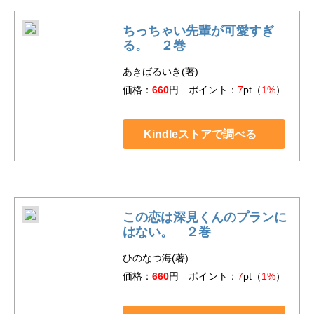
ちっちゃい先輩が可愛すぎ
る。 ２巻
あきばるいき(著)
価格：
660
円 ポイント：
7
pt（
1%
）
Kindleストアで調べる
この恋は深見くんのプランに
はない。 ２巻
ひのなつ海(著)
価格：
660
円 ポイント：
7
pt（
1%
）