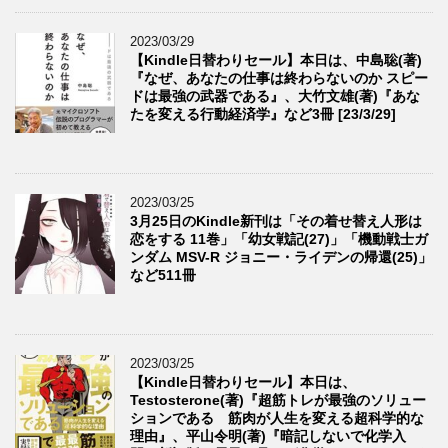
2023/03/29
【Kindle日替わりセール】本日は、中島聡(著)
『なぜ、あなたの仕事は終わらないのか スピー
ドは最強の武器である』、大竹文雄(著)『あな
たを変える行動経済学』など3冊 [23/3/29]
2023/03/25
3月25日のKindle新刊は「その着せ替え人形は
恋をする 11巻」「幼女戦記(27)」「機動戦士ガ
ンダム MSV-R ジョニー・ライデンの帰還(25)」
など511冊
2023/03/25
【Kindle日替わりセール】本日は、
Testosterone(著)『超筋トレが最強のソリュー
ションである 筋肉が人生を変える超科学的な
理由』、平山令明(著)『暗記しないで化学入