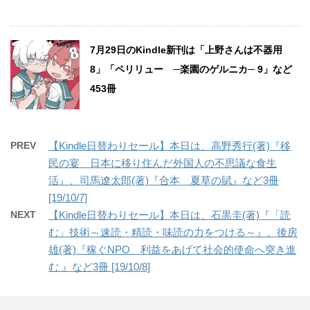
7月29日のKindle新刊は「上野さんは不器用
8」「ペリリュー ─楽園のゲルニカ─ 9」など
453冊
PREV
【Kindle日替わりセール】本日は、高野秀行(著)『移
民の宴 日本に移り住んだ外国人の不思議な食生
活』、司馬遼太郎(著)『合本 夏草の賦』など3冊
[19/10/7]
NEXT
【Kindle日替わりセール】本日は、石黒圭(著)『「読
む」技術～速読・精読・味読の力をつける～』、後房
雄(著)『稼ぐNPO 利益をあげて社会的使命へ突き進
む 』など3冊 [19/10/8]