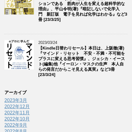
ションである 筋肉が人生を変える超科学的な
理由』、平山令明(著)『暗記しないで化学入
門 新訂版 電子を見れば化学はわかる』など3
冊 [23/3/25]
2023/03/24
【Kindle日替わりセール】本日は、上阪徹(著)
『マインド・リセット 不安・不満・不可能を
プラスに変える思考習慣』、ジェシカ・イース
ト(編集)他『イーロン・マスクの生声 本人自
らの発言だからこそ見える真実』など3冊
[23/3/24]
アーカイブ
2023年3月
2022年12月
2022年11月
2022年10月
2022年9月
2022年8月