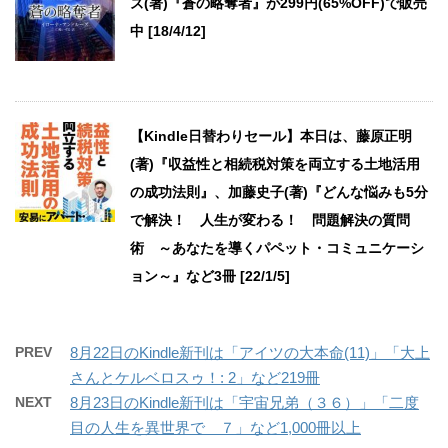
ズ(著)『蒼の略奪者』が299円(65%OFF)で販売
中 [18/4/12]
【Kindle日替わりセール】本日は、藤原正明
(著)『収益性と相続税対策を両立する土地活用
の成功法則』、加藤史子(著)『どんな悩みも5分
で解決！ 人生が変わる！ 問題解決の質問
術 ～あなたを導くパペット・コミュニケーシ
ョン～』など3冊 [22/1/5]
PREV
8月22日のKindle新刊は「アイツの大本命(11)」「大上
さんとケルベロスゥ！: 2」など219冊
NEXT
8月23日のKindle新刊は「宇宙兄弟（３６）」「二度
目の人生を異世界で ７」など1,000冊以上