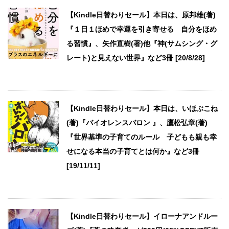
【Kindle日替わりセール】本日は、原邦雄(著)
『１日１ほめで幸運を引き寄せる 自分をほめ
る習慣』、矢作直樹(著)他『神(サムシング・グ
レート)と見えない世界』など3冊 [20/8/28]
【Kindle日替わりセール】本日は、いほぶこね
(著)『バイオレンスバロン 』、鷹松弘章(著)
『世界基準の子育てのルール 子どもも親も幸
せになる本当の子育てとは何か』など3冊
[19/11/11]
【Kindle日替わりセール】イローナアンドルー