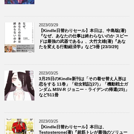
2023/03/29
【Kindle日替わりセール】本日は、中島聡(著)
『なぜ、あなたの仕事は終わらないのか スピー
ドは最強の武器である』、大竹文雄(著)『あな
たを変える行動経済学』など3冊 [23/3/29]
2023/03/25
3月25日のKindle新刊は「その着せ替え人形は
恋をする 11巻」「幼女戦記(27)」「機動戦士ガ
ンダム MSV-R ジョニー・ライデンの帰還(25)」
など511冊
2023/03/25
【Kindle日替わりセール】本日は、
Testosterone(著)『超筋トレが最強のソリュー