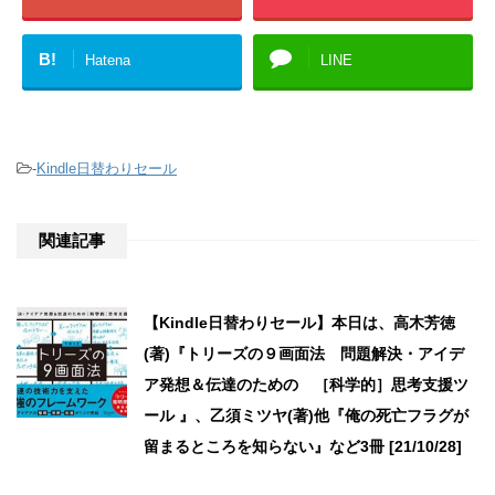
B!
Hatena
LINE
-
Kindle日替わりセール
関連記事
【Kindle日替わりセール】本日は、高木芳徳
(著)『トリーズの９画面法 問題解決・アイデ
ア発想＆伝達のための ［科学的］思考支援ツ
ール 』、乙須ミツヤ(著)他『俺の死亡フラグが
留まるところを知らない』など3冊 [21/10/28]