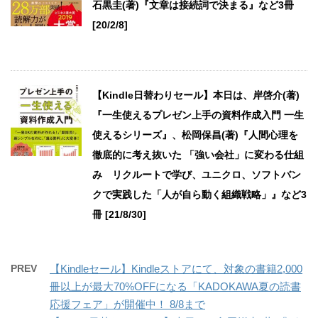
石黒圭(著)『文章は接続詞で決まる』など3冊
[20/2/8]
【Kindle日替わりセール】本日は、岸啓介(著)
『一生使えるプレゼン上手の資料作成入門 一生
使えるシリーズ』、松岡保昌(著)『人間心理を
徹底的に考え抜いた 「強い会社」に変わる仕組
み リクルートで学び、ユニクロ、ソフトバン
クで実践した「人が自ら動く組織戦略」』など3
冊 [21/8/30]
PREV
【Kindleセール】Kindleストアにて、対象の書籍2,000
冊以上が最大70%OFFになる「KADOKAWA夏の読書
応援フェア」が開催中！ 8/8まで