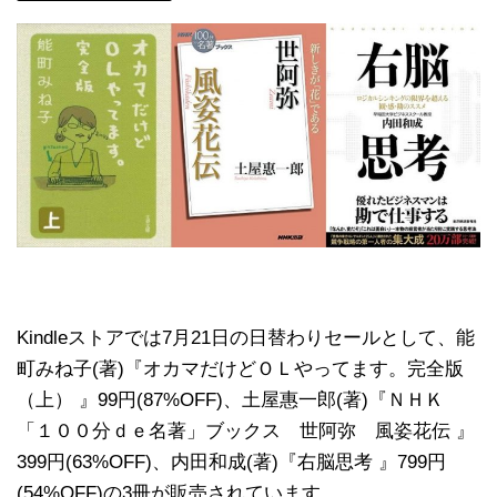
Kindleストアでは7月21日の日替わりセールとして、能
町みね子(著)『オカマだけどＯＬやってます。完全版
（上） 』99円(87%OFF)、土屋惠一郎(著)『ＮＨＫ
「１００分ｄｅ名著」ブックス 世阿弥 風姿花伝 』
399円(63%OFF)、内田和成(著)『右脳思考 』799円
(54%OFF)の3冊が販売されています。