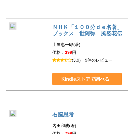
ＮＨＫ「１００分ｄｅ名著」
ブックス 世阿弥 風姿花伝
土屋惠一郎(著)
価格：
399
円
(3.9)
9件のレビュー
Kindleストアで調べる
右脳思考
内田和成(著)
価格：
799
円