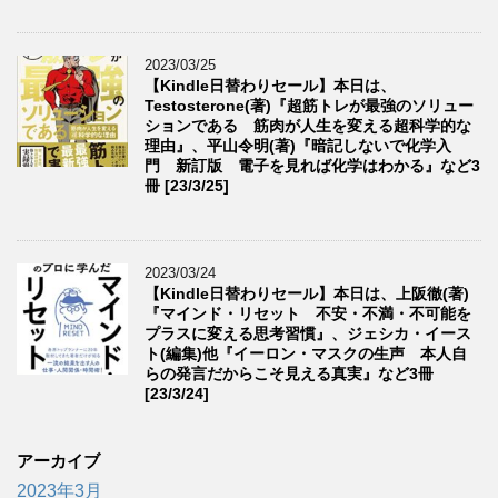
2023/03/25
【Kindle日替わりセール】本日は、
Testosterone(著)『超筋トレが最強のソリュー
ションである 筋肉が人生を変える超科学的な
理由』、平山令明(著)『暗記しないで化学入
門 新訂版 電子を見れば化学はわかる』など3
冊 [23/3/25]
2023/03/24
【Kindle日替わりセール】本日は、上阪徹(著)
『マインド・リセット 不安・不満・不可能を
プラスに変える思考習慣』、ジェシカ・イース
ト(編集)他『イーロン・マスクの生声 本人自
らの発言だからこそ見える真実』など3冊
[23/3/24]
アーカイブ
2023年3月