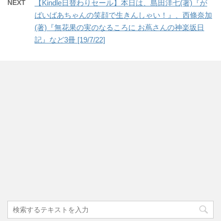
NEXT
【Kindle日替わりセール】本日は、島田洋七(著)『が
ばいばあちゃんの笑顔で生きんしゃい！』、西條奈加
(著)『無花果の実のなるころに お蔦さんの神楽坂日
記』など3冊 [19/7/22]