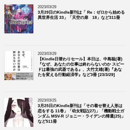
2023/03/29
3月29日のKindle新刊は「 Re：ゼロから始める
異世界生活 33」「天空の扉 18」など311冊
2023/03/29
【Kindle日替わりセール】本日は、中島聡(著)
『なぜ、あなたの仕事は終わらないのか スピー
ドは最強の武器である』、大竹文雄(著)『あな
たを変える行動経済学』など3冊 [23/3/29]
2023/03/25
3月25日のKindle新刊は「その着せ替え人形は
恋をする 11巻」「幼女戦記(27)」「機動戦士ガ
ンダム MSV-R ジョニー・ライデンの帰還(25)」
など511冊