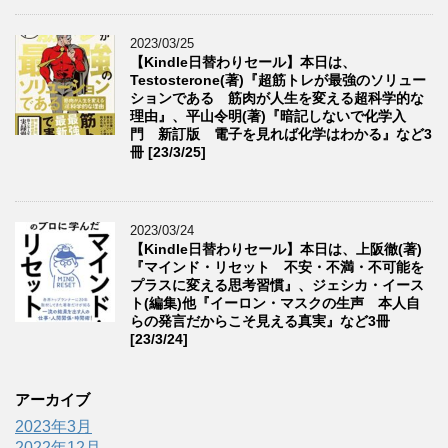
2023/03/25
【Kindle日替わりセール】本日は、
Testosterone(著)『超筋トレが最強のソリュー
ションである 筋肉が人生を変える超科学的な
理由』、平山令明(著)『暗記しないで化学入
門 新訂版 電子を見れば化学はわかる』など3
冊 [23/3/25]
2023/03/24
【Kindle日替わりセール】本日は、上阪徹(著)
『マインド・リセット 不安・不満・不可能を
プラスに変える思考習慣』、ジェシカ・イース
ト(編集)他『イーロン・マスクの生声 本人自
らの発言だからこそ見える真実』など3冊
[23/3/24]
アーカイブ
2023年3月
2022年12月