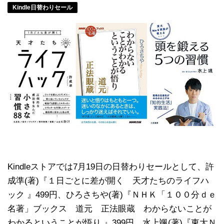
Kindle日替わりセール
Kindleストアでは7月19日の日替わりセールとして、許
成準(著)『１日ごとに差が開く 天才たちのライフハ
ック 』499円、ひろさちや(著)『ＮＨＫ「１００分ｄｅ
名著」ブックス 道元 正法眼蔵 わからないことが
わかるということが悟り 』399円、水上颯(著)『東大Ｎ