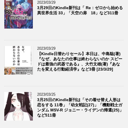
2023/03/29
3月29日のKindle新刊は「 Re：ゼロから始める
異世界生活 33」「天空の扉 18」など311冊
2023/03/29
【Kindle日替わりセール】本日は、中島聡(著)
『なぜ、あなたの仕事は終わらないのか スピー
ドは最強の武器である』、大竹文雄(著)『あな
たを変える行動経済学』など3冊 [23/3/29]
2023/03/25
3月25日のKindle新刊は「その着せ替え人形は
恋をする 11巻」「幼女戦記(27)」「機動戦士ガ
ンダム MSV-R ジョニー・ライデンの帰還(25)」
など511冊