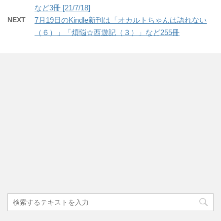
など3冊 [21/7/18]
NEXT
7月19日のKindle新刊は「オカルトちゃんは語れない
（６）」「煩悩☆西遊記（３）」など255冊