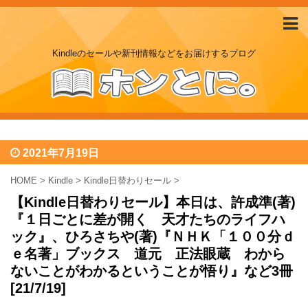
Kindleのセールや新刊情報などをお届けするブログ
2021年7月19日
HOME
>
Kindle
>
Kindle日替わりセール
>
【Kindle日替わりセール】本日は、許成準(著)
『１日ごとに差が開く 天才たちのライフハ
ック』、ひろさちや(著)『ＮＨＫ「１００分ｄ
ｅ名著」ブックス 道元 正法眼蔵 わから
ないことがわかるということが悟り』など3冊
[21/7/19]