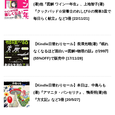
(著)他『図解 ワイン一年生』、上地智子(著)
『クックパッド☆栄養士のれしぴ☆の簡単3皿で
毎日らく献立』など3冊 [22/11/21]
【Kindle日替わりセール】長澤光晴(著)『眠れ
なくなるほど面白い<図解>物理の話』が299円
(55%OFF)で販売中 [17/11/28]
【Kindle日替わりセール】本日は、中島らも
(著)『アマニタ・パンセリナ』、鴨長明(著)他
『方丈記』など3冊 [20/5/27]