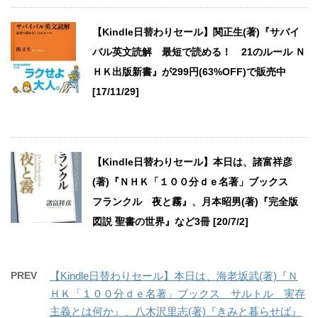
【Kindle日替わりセール】関正生(著)『サバイ
バル英文読解 最短で読める！ 21のルール Ｎ
ＨＫ出版新書』が299円(63%OFF)で販売中
[17/11/29]
【Kindle日替わりセール】本日は、諸富祥彦
(著)『ＮＨＫ「１００分ｄｅ名著」ブックス
フランクル 夜と霧』、月本昭男(著)『完全版
図説 聖書の世界』など3冊 [20/7/2]
PREV
【Kindle日替わりセール】本日は、海老坂武(著)『Ｎ
ＨＫ「１００分ｄｅ名著」ブックス サルトル 実存
主義とは何か』、八木沢里志(著)『きみと暮らせば』