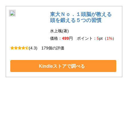
東大Ｎｏ．１頭脳が教える
頭を鍛える５つの習慣
水上颯(著)
価格：
499
円 ポイント：
5
pt（
1%
）
(4.3)
179個の評価
Kindleストアで調べる