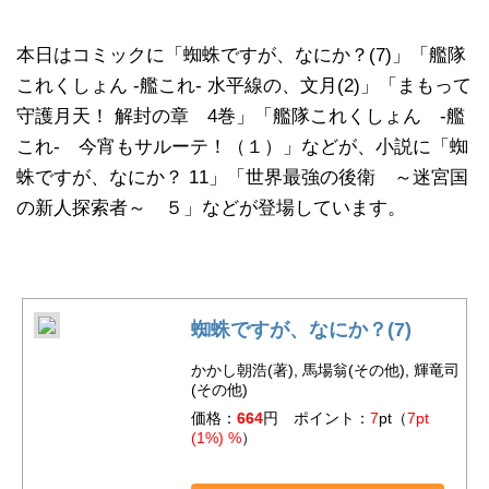
本日はコミックに「蜘蛛ですが、なにか？(7)」「艦隊
これくしょん ‐艦これ‐ 水平線の、文月(2)」「まもって
守護月天！ 解封の章 4巻」「艦隊これくしょん -艦
これ- 今宵もサルーテ！（１）」などが、小説に「蜘
蛛ですが、なにか？ 11」「世界最強の後衛 ～迷宮国
の新人探索者～ ５」などが登場しています。
蜘蛛ですが、なにか？(7)
かかし朝浩(著), 馬場翁(その他), 輝竜司
(その他)
価格：
664
円 ポイント：
7
pt（
7pt
(1%) %
）