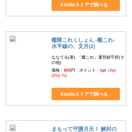
Kindleストアで調べる
艦隊これくしょん ‐艦これ‐
水平線の、文月(2)
ななてる(著), 「艦これ」運営鎮守府(そ
の他)
価格：
603
円 ポイント：
6
pt（
6pt
(0%) %
）
Kindleストアで調べる
まもって守護月天！ 解封の