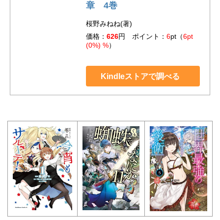
章 4巻
桜野みねね(著)
価格：
626
円 ポイント：
6
pt（
6pt
(0%) %
）
Kindleストアで調べる