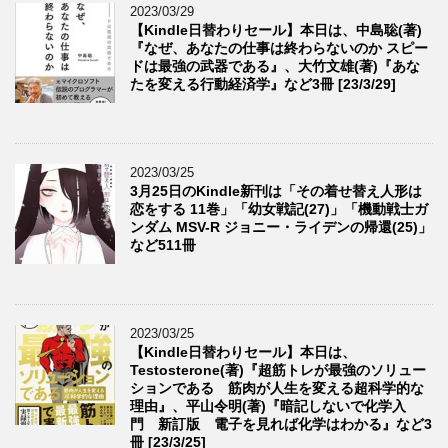
2023/03/29
【Kindle日替わりセール】本日は、中島聡(著)
『なぜ、あなたの仕事は終わらないのか スピー
ドは最強の武器である』、大竹文雄(著)『あな
たを変える行動経済学』など3冊 [23/3/29]
2023/03/25
3月25日のKindle新刊は「その着せ替え人形は
恋をする 11巻」「幼女戦記(27)」「機動戦士ガ
ンダム MSV-R ジョニー・ライデンの帰還(25)」
など511冊
2023/03/25
【Kindle日替わりセール】本日は、
Testosterone(著)『超筋トレが最強のソリュー
ションである 筋肉が人生を変える超科学的な
理由』、平山令明(著)『暗記しないで化学入
門 新訂版 電子を見れば化学はわかる』など3
冊 [23/3/25]