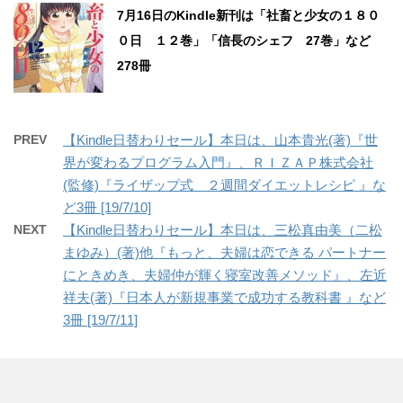
7月16日のKindle新刊は「社畜と少女の１８０
０日 １２巻」「信長のシェフ 27巻」など
278冊
PREV
【Kindle日替わりセール】本日は、山本貴光(著)『世
界が変わるプログラム入門』、ＲＩＺＡＰ株式会社
(監修)『ライザップ式 ２週間ダイエットレシピ 』な
ど3冊 [19/7/10]
NEXT
【Kindle日替わりセール】本日は、三松真由美（二松
まゆみ）(著)他『もっと、夫婦は恋できる パートナー
にときめき、夫婦仲が輝く寝室改善メソッド』、左近
祥夫(著)『日本人が新規事業で成功する教科書 』など
3冊 [19/7/11]