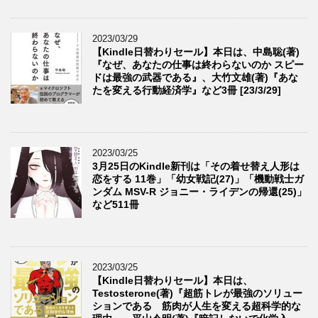
2023/03/29
【Kindle日替わりセール】本日は、中島聡(著)
『なぜ、あなたの仕事は終わらないのか スピー
ドは最強の武器である』、大竹文雄(著)『あな
たを変える行動経済学』など3冊 [23/3/29]
2023/03/25
3月25日のKindle新刊は「その着せ替え人形は
恋をする 11巻」「幼女戦記(27)」「機動戦士ガ
ンダム MSV-R ジョニー・ライデンの帰還(25)」
など511冊
2023/03/25
【Kindle日替わりセール】本日は、
Testosterone(著)『超筋トレが最強のソリュー
ションである 筋肉が人生を変える超科学的な