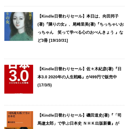
【Kindle日替わりセール】本日は、向田邦子
(著)『隣りの女』、尾崎里美(著)『ちっちゃいお
っちゃん 笑って学べる心のおべんきょう 』な
ど3冊 [19/10/31]
【Kindle日替わりセール】佐々木紀彦(著)『日
本3.0 2020年の人生戦略』が499円で販売中
(17/3/5)
【Kindle日替わりセール】磯田道史(著)『「司
馬遼太郎」で学ぶ日本史 ＮＨＫ出版新書』が