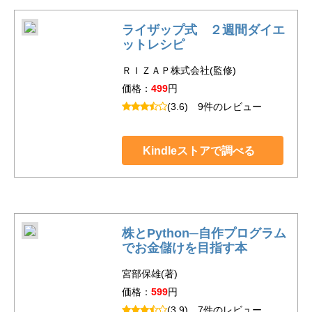
ライザップ式 ２週間ダイエ
ットレシピ
ＲＩＺＡＰ株式会社(監修)
価格：
499
円
(3.6)
9件のレビュー
Kindleストアで調べる
株とPython─自作プログラム
でお金儲けを目指す本
宮部保雄(著)
価格：
599
円
(3.9)
7件のレビュー