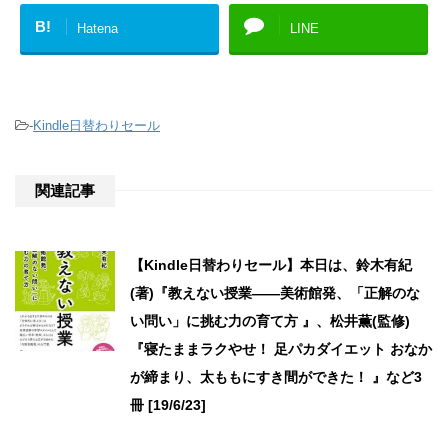
B!
Hatena
LINE
-
Kindle日替わりセール
関連記事
【Kindle日替わりセール】本日は、鈴木有紀
(著)『教えない授業――美術館発、「正解のな
い問い」に挑む力の育て方 』、松井薫(監修)
『寝たままラクやせ！ 足パカダイエット おなか
が締まり、太ももにすき間ができた！ 』など3
冊 [19/6/23]