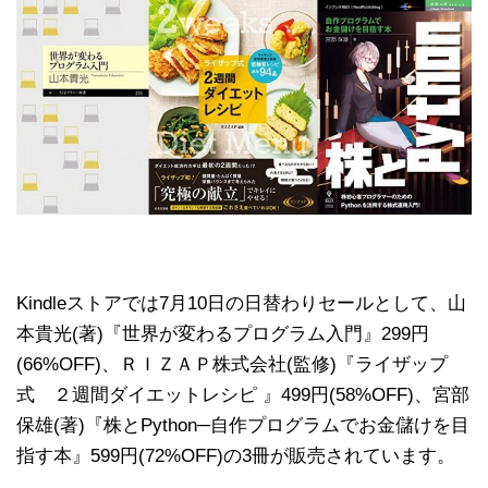
Kindleストアでは7月10日の日替わりセールとして、山
本貴光(著)『世界が変わるプログラム入門』299円
(66%OFF)、ＲＩＺＡＰ株式会社(監修)『ライザップ
式 ２週間ダイエットレシピ 』499円(58%OFF)、宮部
保雄(著)『株とPython─自作プログラムでお金儲けを目
指す本』599円(72%OFF)の3冊が販売されています。