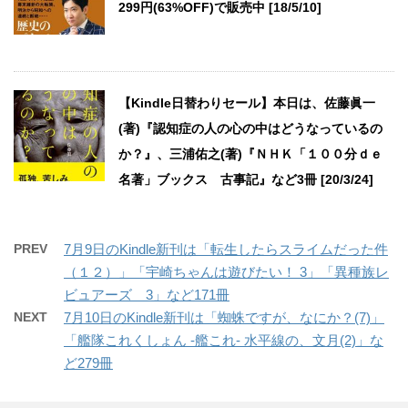
299円(63%OFF)で販売中 [18/5/10]
【Kindle日替わりセール】本日は、佐藤眞一
(著)『認知症の人の心の中はどうなっているの
か？』、三浦佑之(著)『ＮＨＫ「１００分ｄｅ
名著」ブックス 古事記』など3冊 [20/3/24]
PREV
7月9日のKindle新刊は「転生したらスライムだった件
（１２）」「宇崎ちゃんは遊びたい！ 3」「異種族レ
ビュアーズ 3」など171冊
NEXT
7月10日のKindle新刊は「蜘蛛ですが、なにか？(7)」
「艦隊これくしょん ‐艦これ‐ 水平線の、文月(2)」な
ど279冊