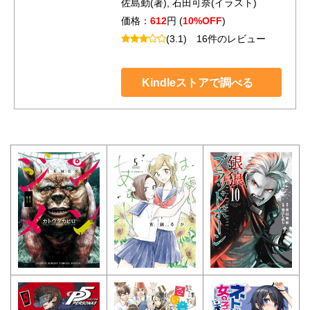
佐島勤(著), 石田可奈(イラスト)
価格：
612
円 (
10%OFF
)
(3.1)
16件のレビュー
Kindleストアで調べる