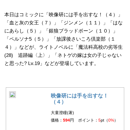
本日はコミックに「映像研には手を出すな！（４）」
「血と灰の女王（７）」「ジンメン（１１）」「はな
にあらし（５）」「銀狼ブラッドボーン（１０）」
「ペルソナ5（５）」「放課後さいころ倶楽部（１
４）」などが、ライトノベルに「魔法科高校の劣等生
(28) 追跡編〈上〉」「ネトゲの嫁は女の子じゃない
と思った? Lv.19」などが登場しています。
映像研には手を出すな！
（４）
大童澄瞳(著)
価格：
594
円 ポイント：
5
pt（
0%
）