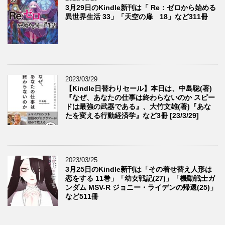
3月29日のKindle新刊は「 Re：ゼロから始める
異世界生活 33」「天空の扉 18」など311冊
2023/03/29
【Kindle日替わりセール】本日は、中島聡(著)
『なぜ、あなたの仕事は終わらないのか スピー
ドは最強の武器である』、大竹文雄(著)『あな
たを変える行動経済学』など3冊 [23/3/29]
2023/03/25
3月25日のKindle新刊は「その着せ替え人形は
恋をする 11巻」「幼女戦記(27)」「機動戦士ガ
ンダム MSV-R ジョニー・ライデンの帰還(25)」
など511冊