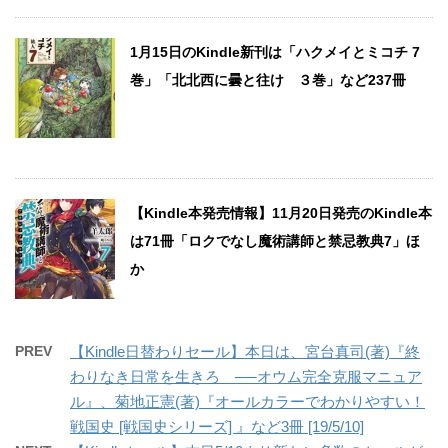
1月15日のKindle新刊は「ハクメイとミコチ 7
巻」「北北西に曇と往け ３巻」など237冊
【Kindle本発売情報】11月20日発売のKindle本
は71冊「ロクでなし魔術講師と禁忌教典7」ほ
か
PREV
【Kindle日替わりセール】本日は、宮台真司(著)『終
わりなき日常を生きろ ──オウム完全克服マニュア
ル』、菊地正憲(著)『オールカラーでわかりやすい！
戦国史 [戦国史シリーズ] 』など3冊 [19/5/10]