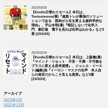
2023/03/25
【Kindle日替わりセール】本日は、
Testosterone(著)『超筋トレが最強のソリュー
ションである 筋肉が人生を変える超科学的な
理由』、平山令明(著)『暗記しないで化学入
門 新訂版 電子を見れば化学はわかる』など3
冊 [23/3/25]
2023/03/24
【Kindle日替わりセール】本日は、上阪徹(著)
『マインド・リセット 不安・不満・不可能を
プラスに変える思考習慣』、ジェシカ・イース
ト(編集)他『イーロン・マスクの生声 本人自
らの発言だからこそ見える真実』など3冊
[23/3/24]
アーカイブ
2023年3月
2022年12月