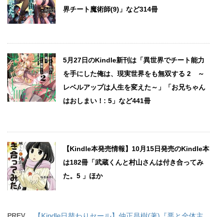
界チート魔術師(9)」など314冊
5月27日のKindle新刊は「異世界でチート能力
を手にした俺は、現実世界をも無双する 2 ～
レベルアップは人生を変えた～」「お兄ちゃん
はおしまい！: 5」など441冊
【Kindle本発売情報】10月15日発売のKindle本
は182冊「武蔵くんと村山さんは付き合ってみ
た。5 」ほか
PREV
【Kindle日替わりセール】仲正昌樹(著)『悪と全体主