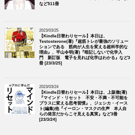
など511冊
2023/03/25
【Kindle日替わりセール】本日は、
Testosterone(著)『超筋トレが最強のソリュー
ションである 筋肉が人生を変える超科学的な
理由』、平山令明(著)『暗記しないで化学入
門 新訂版 電子を見れば化学はわかる』など3
冊 [23/3/25]
2023/03/24
【Kindle日替わりセール】本日は、上阪徹(著)
『マインド・リセット 不安・不満・不可能を
プラスに変える思考習慣』、ジェシカ・イース
ト(編集)他『イーロン・マスクの生声 本人自
らの発言だからこそ見える真実』など3冊
[23/3/24]