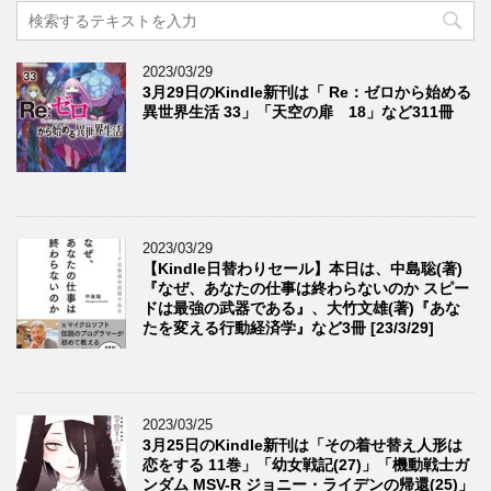
2023/03/29
3月29日のKindle新刊は「 Re：ゼロから始める
異世界生活 33」「天空の扉 18」など311冊
2023/03/29
【Kindle日替わりセール】本日は、中島聡(著)
『なぜ、あなたの仕事は終わらないのか スピー
ドは最強の武器である』、大竹文雄(著)『あな
たを変える行動経済学』など3冊 [23/3/29]
2023/03/25
3月25日のKindle新刊は「その着せ替え人形は
恋をする 11巻」「幼女戦記(27)」「機動戦士ガ
ンダム MSV-R ジョニー・ライデンの帰還(25)」