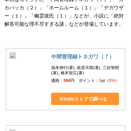
カバッカ（２）」「ホームルーム（１）」「デガウザ
ー（１）」「幽霊彼氏（１）」などが、小説に「絶対
解答可能な理不尽すぎる謎」などが登場しています。
中間管理録トネガワ（７）
福本伸行(著), 萩原天晴(著), 三好智樹
(著), 橋本智広(著)
価格：
594
円 ポイント：
5
pt（
0%
）
Kindleストアで調べる