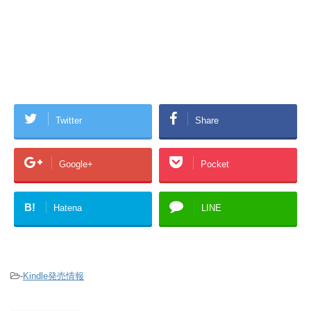
Twitter
Share
Google+
Pocket
B!
Hatena
LINE
-
Kindle発売情報