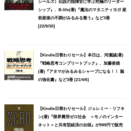
シールズ）伝説の指揮官に学ぶ究極のリーダー
シップ』、B-life(著)『魔法のマタニティヨガ 産
前産後の不調がみるみる整う』など3冊
[22/9/30]
【Kindle日替わりセール】本日は、河瀬誠(著)
『戦略思考コンプリートブック』、加藤俊徳
(著)『アタマがみるみるシャープになる！！ 脳
の強化書』など3冊 [21/4/6]
【Kindle日替わりセール】ジェレミー・リフキ
ン(著)『限界費用ゼロ社会 ＜モノのインター
ネット＞と共有型経済の台頭』が999円で販売