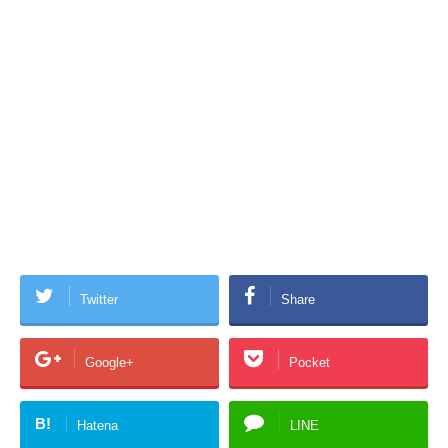
Twitter
Share
Google+
Pocket
B!
Hatena
LINE