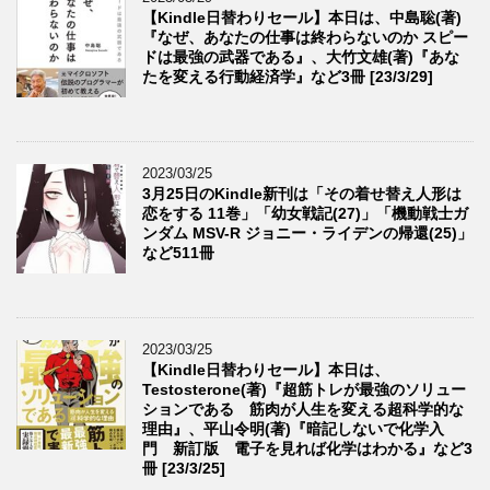
【Kindle日替わりセール】本日は、中島聡(著)
『なぜ、あなたの仕事は終わらないのか スピー
ドは最強の武器である』、大竹文雄(著)『あな
たを変える行動経済学』など3冊 [23/3/29]
2023/03/25
3月25日のKindle新刊は「その着せ替え人形は
恋をする 11巻」「幼女戦記(27)」「機動戦士ガ
ンダム MSV-R ジョニー・ライデンの帰還(25)」
など511冊
2023/03/25
【Kindle日替わりセール】本日は、
Testosterone(著)『超筋トレが最強のソリュー
ションである 筋肉が人生を変える超科学的な
理由』、平山令明(著)『暗記しないで化学入
門 新訂版 電子を見れば化学はわかる』など3
冊 [23/3/25]