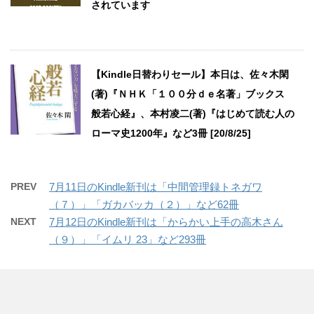
されています
【Kindle日替わりセール】本日は、佐々木閑
(著)『ＮＨＫ「１００分ｄｅ名著」ブックス
般若心経』、本村凌二(著)『はじめて読む人の
ローマ史1200年』など3冊 [20/8/25]
PREV
7月11日のKindle新刊は「中間管理録トネガワ
（７）」「ガカバッカ（２）」など62冊
NEXT
7月12日のKindle新刊は「からかい上手の高木さん
（９）」「イムリ 23」など293冊