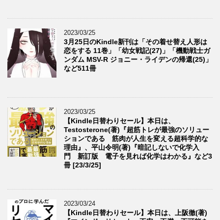
2023/03/25
3月25日のKindle新刊は「その着せ替え人形は
恋をする 11巻」「幼女戦記(27)」「機動戦士ガ
ンダム MSV-R ジョニー・ライデンの帰還(25)」
など511冊
2023/03/25
【Kindle日替わりセール】本日は、
Testosterone(著)『超筋トレが最強のソリュー
ションである 筋肉が人生を変える超科学的な
理由』、平山令明(著)『暗記しないで化学入
門 新訂版 電子を見れば化学はわかる』など3
冊 [23/3/25]
2023/03/24
【Kindle日替わりセール】本日は、上阪徹(著)