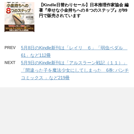
【Kindle日替わりセール】日本推理作家協会 編
著『幸せな小金持ちへの８つのステップ』が99
円で販売されています
PREV
5月8日のKindle新刊は「レイリ ６」「弱虫ペダル
61」など112冊
NEXT
5月9日のKindle新刊は「アルスラーン戦記（１１）」
「間違った子を魔法少女にしてしまった 6巻: バンチ
コミックス 」など219冊