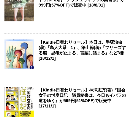
999円(57%OFF)で販売中 [18/8/31]
【Kindle日替わりセール】本日は、手塚治虫
(著)『鳥人大系 1』、築山節(著)『フリーズす
る脳 思考が止まる、言葉に詰まる』など3冊
[18/12/1]
【Kindle日替わりセール】神澤志万(著)『国会
女子の忖度日記 議員秘書は、今日もイバラの
道をゆく』が599円(51%OFF)で販売中
[17/11/1]