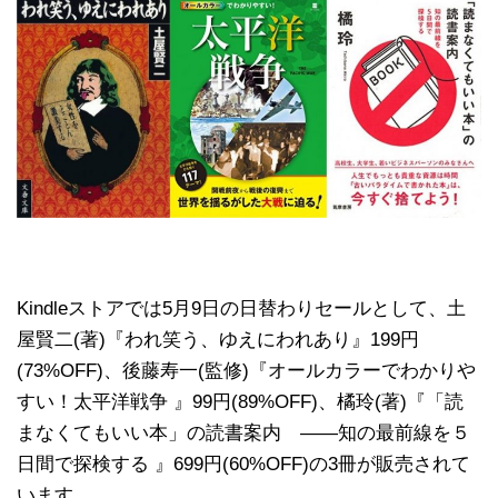
Kindleストアでは5月9日の日替わりセールとして、土
屋賢二(著)『われ笑う、ゆえにわれあり』199円
(73%OFF)、後藤寿一(監修)『オールカラーでわかりや
すい！太平洋戦争 』99円(89%OFF)、橘玲(著)『「読
まなくてもいい本」の読書案内 ――知の最前線を５
日間で探検する 』699円(60%OFF)の3冊が販売されて
います。