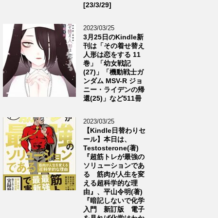
[23/3/29]
2023/03/25
3月25日のKindle新
刊は「その着せ替え
人形は恋をする 11
巻」「幼女戦記
(27)」「機動戦士ガ
ンダム MSV-R ジョ
ニー・ライデンの帰
還(25)」など511冊
2023/03/25
【Kindle日替わりセ
ール】本日は、
Testosterone(著)
『超筋トレが最強の
ソリューションであ
る 筋肉が人生を変
える超科学的な理
由』、平山令明(著)
『暗記しないで化学
入門 新訂版 電子
を見れば化学はわか