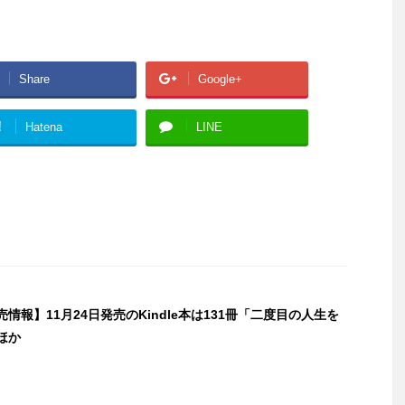
Share
Google+
!
Hatena
LINE
発売情報】11月24日発売のKindle本は131冊「二度目の人生を
ほか