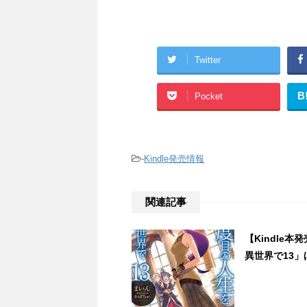
Twitter
B
Pocket
-
Kindle発売情報
関連記事
【Kindle本
異世界で13」