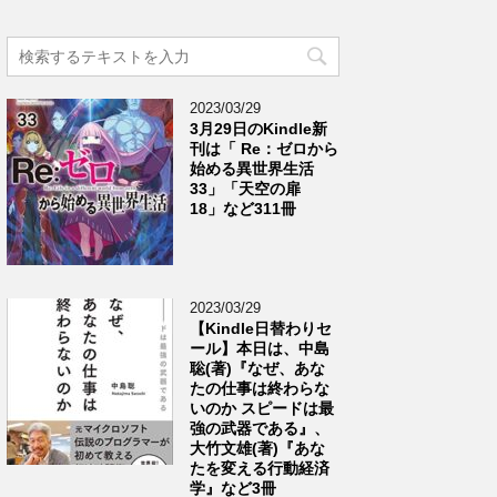
2023/03/29
3月29日のKindle新
刊は「 Re：ゼロから
始める異世界生活
33」「天空の扉
18」など311冊
2023/03/29
【Kindle日替わりセ
ール】本日は、中島
聡(著)『なぜ、あな
たの仕事は終わらな
いのか スピードは最
強の武器である』、
大竹文雄(著)『あな
たを変える行動経済
学』など3冊