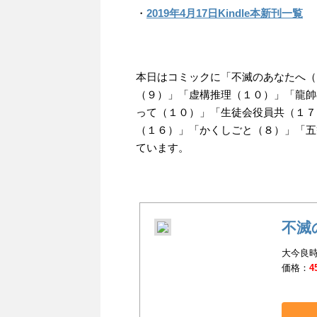
・
2019年4月17日Kindle本新刊一覧
本日はコミックに「不滅のあなたへ（
（９）」「虚構推理（１０）」「龍帥
って（１０）」「生徒会役員共（１７
（１６）」「かくしごと（８）」「五
ています。
不滅
大今良時
価格：
4