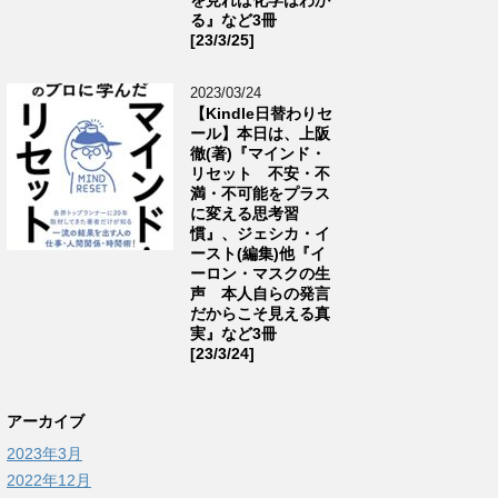
る』など3冊
[23/3/25]
2023/03/24
【Kindle日替わりセ
ール】本日は、上阪
徹(著)『マインド・
リセット 不安・不
満・不可能をプラス
に変える思考習
慣』、ジェシカ・イ
ースト(編集)他『イ
ーロン・マスクの生
声 本人自らの発言
だからこそ見える真
実』など3冊
[23/3/24]
アーカイブ
2023年3月
2022年12月