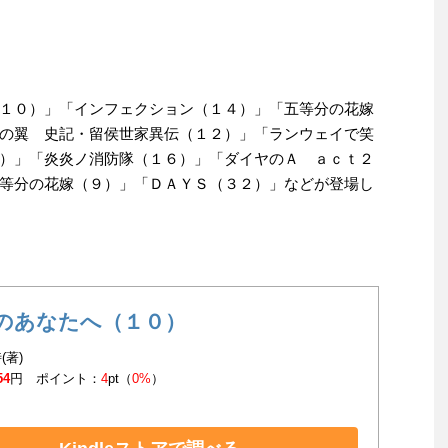
１０）」「インフェクション（１４）」「五等分の花嫁
の翼 史記・留侯世家異伝（１２）」「ランウェイで笑
）」「炎炎ノ消防隊（１６）」「ダイヤのＡ ａｃｔ２
等分の花嫁（９）」「ＤＡＹＳ（３２）」などが登場し
のあなたへ（１０）
(著)
54
円 ポイント：
4
pt（
0%
）