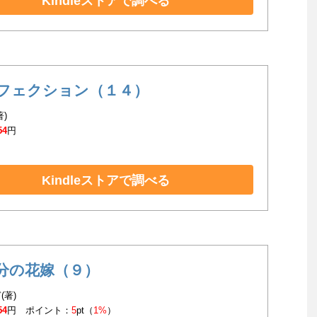
Kindleストアで調べる
フェクション（１４）
著)
54
円
Kindleストアで調べる
分の花嫁（９）
(著)
54
円 ポイント：
5
pt（
1%
）