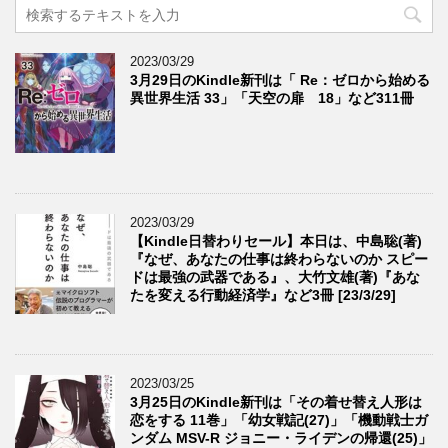
2023/03/29
3月29日のKindle新刊は「 Re：ゼロから始める
異世界生活 33」「天空の扉 18」など311冊
2023/03/29
【Kindle日替わりセール】本日は、中島聡(著)
『なぜ、あなたの仕事は終わらないのか スピー
ドは最強の武器である』、大竹文雄(著)『あな
たを変える行動経済学』など3冊 [23/3/29]
2023/03/25
3月25日のKindle新刊は「その着せ替え人形は
恋をする 11巻」「幼女戦記(27)」「機動戦士ガ
ンダム MSV-R ジョニー・ライデンの帰還(25)」