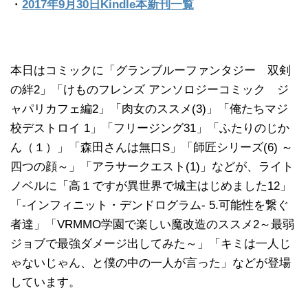
・
2017年9月30日Kindle本新刊一覧
本日はコミックに「グランブルーファンタジー 双剣
の絆2」「けものフレンズ アンソロジーコミック ジ
ャパリカフェ編2」「肉女のススメ(3)」「俺たちマジ
校デストロイ 1」「フリージング31」「ふたりのじか
ん（１）」「森田さんは無口S」「師匠シリーズ(6) ～
四つの顔～」「アラサークエスト(1)」などが、ライト
ノベルに「高１ですが異世界で城主はじめました12」
「
-インフィニット・デンドログラム- 5.可能性を繋ぐ
者達」「VRMMO学園で楽しい魔改造のススメ2～最弱
ジョブで最強ダメージ出してみた～」「キミは一人じ
ゃないじゃん、と僕の中の一人が言った」などが登場
しています。