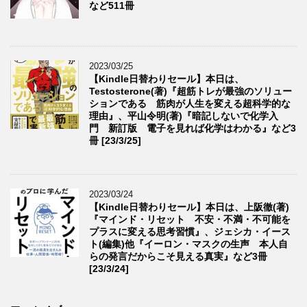
など511冊
2023/03/25
【Kindle日替わりセール】本日は、
Testosterone(著)『超筋トレが最強のソリュー
ションである 筋肉が人生を変える超科学的な
理由』、平山令明(著)『暗記しないで化学入
門 新訂版 電子を見れば化学はわかる』など3
冊 [23/3/25]
2023/03/24
【Kindle日替わりセール】本日は、上阪徹(著)
『マインド・リセット 不安・不満・不可能を
プラスに変える思考習慣』、ジェシカ・イース
ト(編集)他『イーロン・マスクの生声 本人自
らの発言だからこそ見える真実』など3冊
[23/3/24]