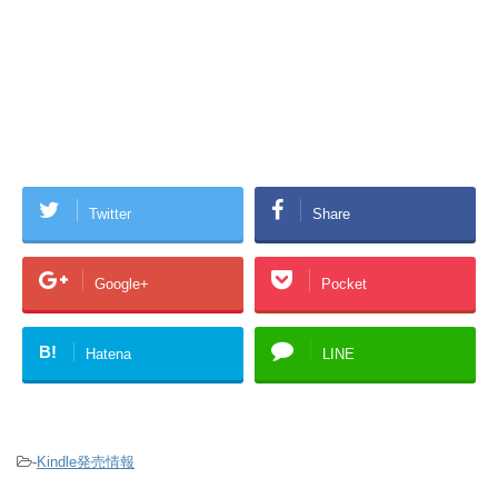
Twitter
Share
Google+
Pocket
B!
Hatena
LINE
-
Kindle発売情報