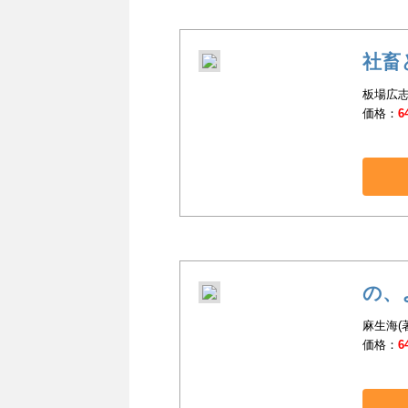
社畜
板場広志
価格：
6
の、
麻生海(
価格：
6