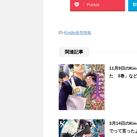
B
Pocket
-
Kindle発売情報
関連記事
11月9日のK
た 3巻」など
3月14日のK
でって言ったよ