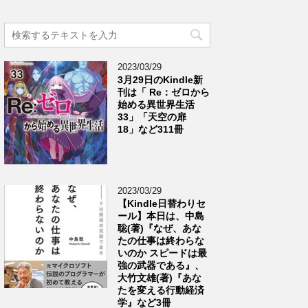
2023/03/29
3月29日のKindle新
刊は「 Re：ゼロから
始める異世界生活
33」「天空の扉
18」など311冊
2023/03/29
【Kindle日替わりセ
ール】本日は、中島
聡(著)『なぜ、あな
たの仕事は終わらな
いのか スピードは最
強の武器である』、
大竹文雄(著)『あな
たを変える行動経済
学』など3冊