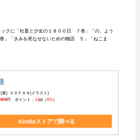
ミックに「社畜と少女の１８００日 ７巻」「の、よう
巻」「きみを死なせないための物語 ５」「ねこま
語
(著), ＶＯＦＡＮ(イラスト)
,404
円 ポイント：
14
pt（
0%
）
Kindleストアで調べる