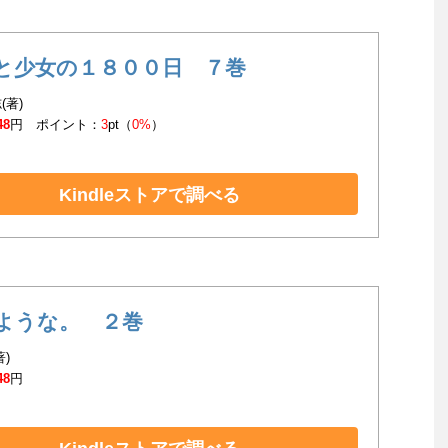
と少女の１８００日 ７巻
(著)
48
円 ポイント：
3
pt（
0%
）
Kindleストアで調べる
ような。 ２巻
著)
48
円