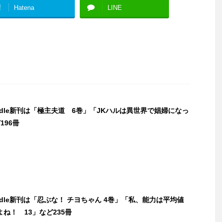
!
Hatena
LINE
indle新刊は「極主夫道 6巻」「JKハルは異世界で娼婦になっ
196冊
indle新刊は「忍ぶな！ チヨちゃん 4巻」「私、能力は平均値
ね！ 13」など235冊