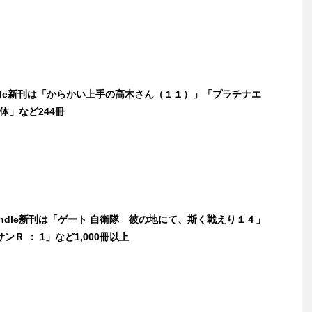
ndle新刊は「からかい上手の高木さん（１１）」「プラチナエ
三体」など244冊
Kindle新刊は「ゲート 自衛隊 彼の地にて、斯く戦えり１４」
ンＲ ： 1」など1,000冊以上