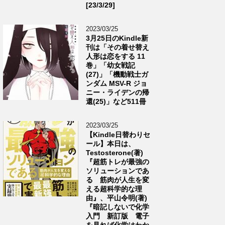
[23/3/29]
2023/03/25
3月25日のKindle新
刊は「その着せ替え
人形は恋をする 11
巻」「幼女戦記
(27)」「機動戦士ガ
ンダム MSV-R ジョ
ニー・ライデンの帰
還(25)」など511冊
2023/03/25
【Kindle日替わりセ
ール】本日は、
Testosterone(著)
『超筋トレが最強の
ソリューションであ
る 筋肉が人生を変
える超科学的な理
由』、平山令明(著)
『暗記しないで化学
入門 新訂版 電子
を見れば化学はわか