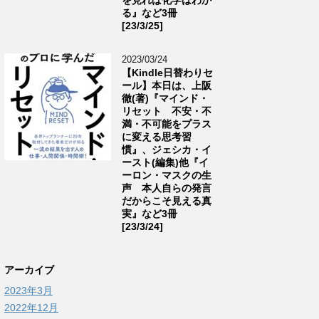
る』など3冊
[23/3/25]
2023/03/24
【Kindle日替わりセ
ール】本日は、上阪
徹(著)『マインド・
リセット 不安・不
満・不可能をプラス
に変える思考習
慣』、ジェシカ・イ
ースト(編集)他『イ
ーロン・マスクの生
声 本人自らの発言
だからこそ見える真
実』など3冊
[23/3/24]
アーカイブ
2023年3月
2022年12月