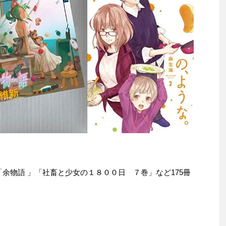
e本は「余物語 」「社畜と少女の１８００日 ７巻」など175冊