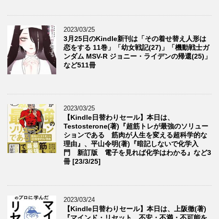
2023/03/25
3月25日のKindle新刊は「その着せ替え人形は
恋をする 11巻」「幼女戦記(27)」「機動戦士ガ
ンダム MSV-R ジョニー・ライデンの帰還(25)」
など511冊
2023/03/25
【Kindle日替わりセール】本日は、
Testosterone(著)『超筋トレが最強のソリュー
ションである 筋肉が人生を変える超科学的な
理由』、平山令明(著)『暗記しないで化学入
門 新訂版 電子を見れば化学はわかる』など3
冊 [23/3/25]
2023/03/24
【Kindle日替わりセール】本日は、上阪徹(著)
『マインド・リセット 不安・不満・不可能を