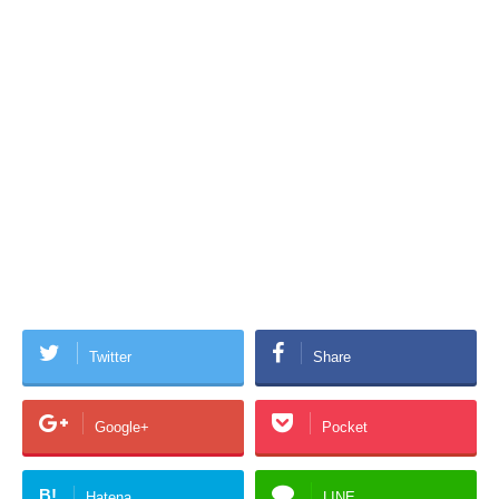
Twitter
Share
Google+
Pocket
B!
Hatena
LINE