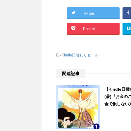
Twitter
B
Pocket
-
Kindle日替わりセール
関連記事
【Kindle
(著)『お金
金で損しない方法