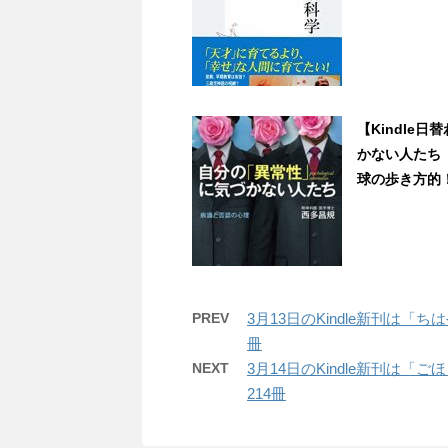
【Kindle
かない人たち 
球の歩き方的！
PREV
3月13日のKindle新刊は
冊
NEXT
3月14日のKindle新刊は
214冊