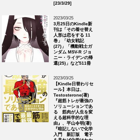
[23/3/29]
2023/03/25
3月25日のKindle新
刊は「その着せ替え
人形は恋をする 11
巻」「幼女戦記
(27)」「機動戦士ガ
ンダム MSV-R ジョ
ニー・ライデンの帰
還(25)」など511冊
2023/03/25
【Kindle日替わりセ
ール】本日は、
Testosterone(著)
『超筋トレが最強の
ソリューションであ
る 筋肉が人生を変
える超科学的な理
由』、平山令明(著)
『暗記しないで化学
入門 新訂版 電子
を見れば化学はわか