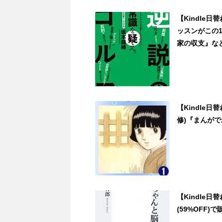
【Kindle
ッスンがこの1
家の収支』など3冊
【Kindle
修)『まんがで
【Kindle
(59%OFF)で販