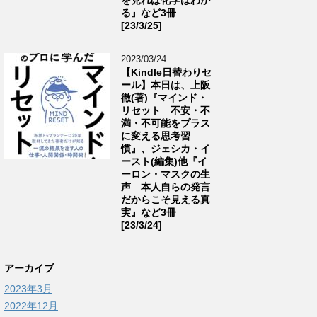
る』など3冊
[23/3/25]
2023/03/24
【Kindle日替わりセ
ール】本日は、上阪
徹(著)『マインド・
リセット 不安・不
満・不可能をプラス
に変える思考習
慣』、ジェシカ・イ
ースト(編集)他『イ
ーロン・マスクの生
声 本人自らの発言
だからこそ見える真
実』など3冊
[23/3/24]
アーカイブ
2023年3月
2022年12月