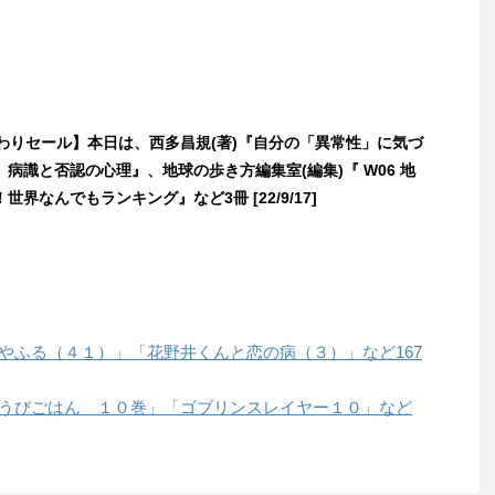
日替わりセール】本日は、西多昌規(著)『自分の「異常性」に気づ
病識と否認の心理』、地球の歩き方編集室(編集)『 W06 地
世界なんでもランキング』など3冊 [22/9/17]
「ちはやふる（４１）」「花野井くんと恋の病（３）」など167
「ごほうびごはん １０巻」「ゴブリンスレイヤー１０」など