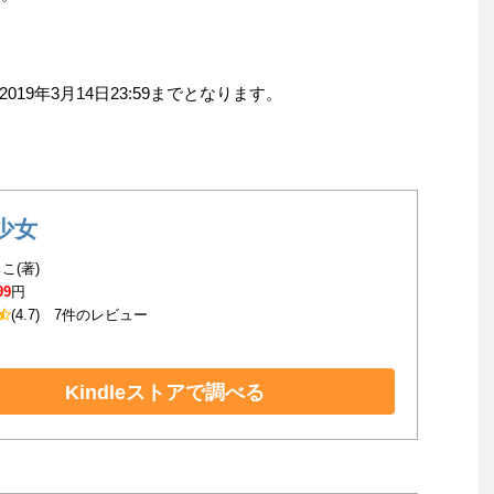
9年3月14日23:59までとなります。
少女
こ(著)
99
円
(4.7)
7件のレビュー
Kindleストアで調べる