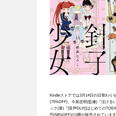
Kindleストアでは3月14日の日替わ
(75%OFF)、今泉忠明(監修)『泣けるい
ック(著)『[音声DL付]はじめてのTO
円(58%OFF)の3冊が販売されていま