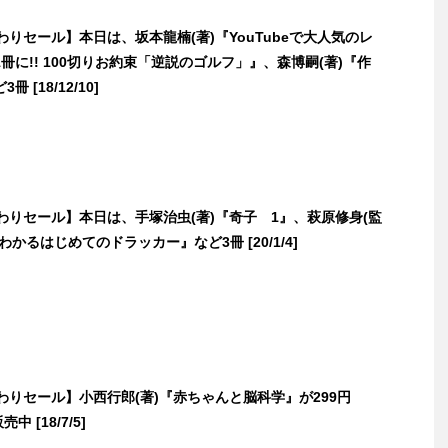
日替わりセール】本日は、坂本龍楠(著)『YouTubeで大人気のレ
冊に!! 100切りお約束「逆説のゴルフ」』、森博嗣(著)『作
 [18/12/10]
日替わりセール】本日は、手塚治虫(著)『奇子 1』、萩原修身(監
わかるはじめてのドラッカー』など3冊 [20/1/4]
日替わりセール】小西行郎(著)『赤ちゃんと脳科学』が299円
売中 [18/7/5]