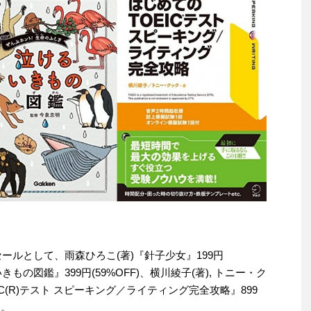
りセールとして、雨森ひろこ(著)『針子少女』199円
きもの図鑑』399円(59%OFF)、横川綾子(著), トニー・ク
EIC(R)テスト スピーキング／ライティング完全攻略』899
す。