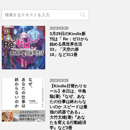
2023/03/29
3月29日のKindle新
刊は「 Re：ゼロから
始める異世界生活
33」「天空の扉
18」など311冊
2023/03/29
【Kindle日替わりセ
ール】本日は、中島
聡(著)『なぜ、あな
たの仕事は終わらな
いのか スピードは最
強の武器である』、
大竹文雄(著)『あな
たを変える行動経済
学』など3冊