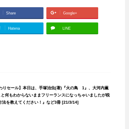
Share
Google+
!
Hatena
LINE
日替わりセール】本日は、手塚治虫(著)『火の鳥 1』、大河内薫
のこと何もわからないままフリーランスになっちゃいましたが税
を教えてください！』など3冊 [21/3/14]