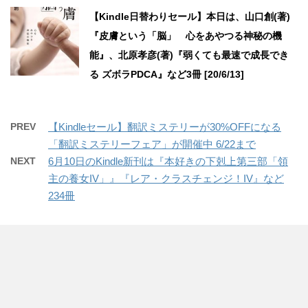
【Kindle日替わりセール】本日は、山口創(著)
『皮膚という「脳」 心をあやつる神秘の機
能』、北原孝彦(著)『弱くても最速で成長でき
る ズボラPDCA』など3冊 [20/6/13]
PREV
【Kindleセール】翻訳ミステリーが30%OFFになる
「翻訳ミステリーフェア」が開催中 6/22まで
NEXT
6月10日のKindle新刊は『本好きの下剋上第三部「領
主の養女IV」』『レア・クラスチェンジ！IV』など
234冊