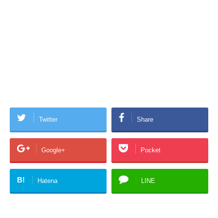
Twitter
Share
Google+
Pocket
B!
Hatena
LINE