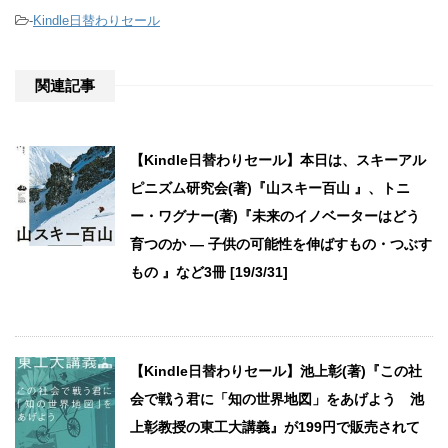
-
Kindle日替わりセール
関連記事
【Kindle日替わりセール】本日は、スキーアル
ピニズム研究会(著)『山スキー百山 』、トニ
ー・ワグナー(著)『未来のイノベーターはどう
育つのか ― 子供の可能性を伸ばすもの・つぶす
もの 』など3冊 [19/3/31]
【Kindle日替わりセール】池上彰(著)『この社
会で戦う君に「知の世界地図」をあげよう 池
上彰教授の東工大講義』が199円で販売されて