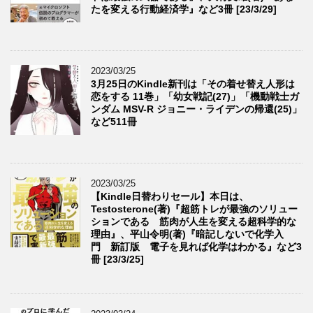
たを変える行動経済学』など3冊 [23/3/29]
2023/03/25
3月25日のKindle新刊は「その着せ替え人形は
恋をする 11巻」「幼女戦記(27)」「機動戦士ガ
ンダム MSV-R ジョニー・ライデンの帰還(25)」
など511冊
2023/03/25
【Kindle日替わりセール】本日は、
Testosterone(著)『超筋トレが最強のソリュー
ションである 筋肉が人生を変える超科学的な
理由』、平山令明(著)『暗記しないで化学入
門 新訂版 電子を見れば化学はわかる』など3
冊 [23/3/25]