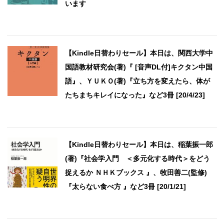
います
【Kindle日替わりセール】本日は、関西大学中
国語教材研究会(著)『 [音声DL付]キクタン中国
語』、ＹＵＫＯ(著)『立ち方を変えたら、体が
たちまちキレイになった』など3冊 [20/4/23]
【Kindle日替わりセール】本日は、稲葉振一郎
(著)『社会学入門 ＜多元化する時代＞をどう
捉えるか ＮＨＫブックス 』、牧田善二(監修)
『太らない食べ方 』など3冊 [20/1/21]