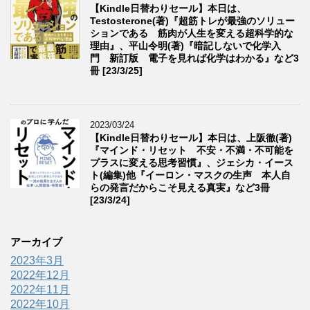
【Kindle日替わりセール】本日は、
Testosterone(著)『超筋トレが最強のソリュー
ションである 筋肉が人生を変える超科学的な
理由』、平山令明(著)『暗記しないで化学入
門 新訂版 電子を見れば化学はわかる』など3
冊 [23/3/25]
2023/03/24
【Kindle日替わりセール】本日は、上阪徹(著)
『マインド・リセット 不安・不満・不可能を
プラスに変える思考習慣』、ジェシカ・イース
ト(編集)他『イーロン・マスクの生声 本人自
らの発言だからこそ見える真実』など3冊
[23/3/24]
アーカイブ
2023年3月
2022年12月
2022年11月
2022年10月