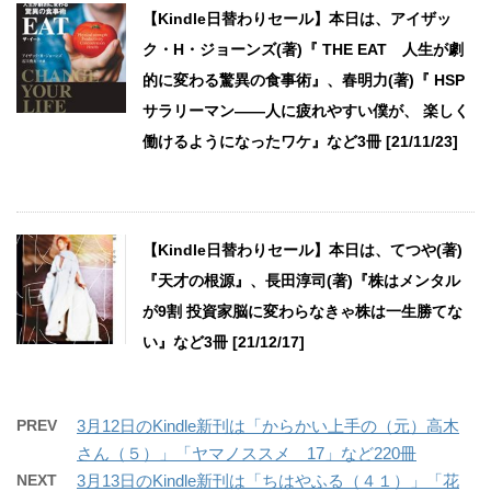
【Kindle日替わりセール】本日は、アイザッ
ク・H・ジョーンズ(著)『 THE EAT 人生が劇
的に変わる驚異の食事術』、春明力(著)『 HSP
サラリーマン――人に疲れやすい僕が、 楽しく
働けるようになったワケ』など3冊 [21/11/23]
【Kindle日替わりセール】本日は、てつや(著)
『天才の根源』、長田淳司(著)『株はメンタル
が9割 投資家脳に変わらなきゃ株は一生勝てな
い』など3冊 [21/12/17]
PREV
3月12日のKindle新刊は「からかい上手の（元）高木
さん（５）」「ヤマノススメ 17」など220冊
NEXT
3月13日のKindle新刊は「ちはやふる（４１）」「花