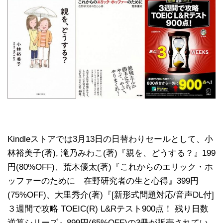
Kindleストアでは3月13日の日替わりセールとして、小
林裕美子(著), 滝乃みわこ(著)『親を、どうする？』199
円(80%OFF)、荒木優太(著)『これからのエリック・ホ
ッファーのために 在野研究者の生と心得』399円
(75%OFF)、大里秀介(著)『[新形式問題対応/音声DL付]
３週間で攻略 TOEIC(R) L&Rテスト900点！ 残り日数
逆算シリーズ』899円(65%OFF)の3冊が販売されてい