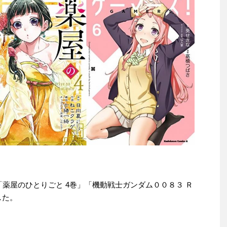
e本は「薬屋のひとりごと 4巻」「機動戦士ガンダム００８３ Ｒ
した。