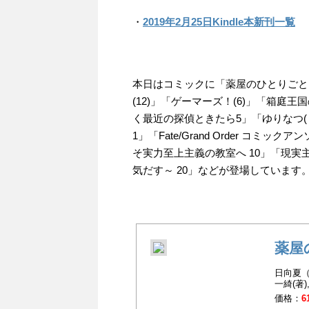
・
2019年2月25日Kindle本新刊一覧
本日はコミックに「薬屋のひとりごと
(12)」「ゲーマーズ！(6)」「箱庭
く最近の探偵ときたら5」「ゆりなつ(
1」「Fate/Grand Order コミッ
そ実力至上主義の教室へ 10」「現実
気だす～ 20」などが登場しています
薬屋
日向夏（
一綺(著)
価格：
6