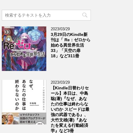
2023/03/29
3月29日のKindle新
刊は「 Re：ゼロから
始める異世界生活
33」「天空の扉
18」など311冊
2023/03/29
【Kindle日替わりセ
ール】本日は、中島
聡(著)『なぜ、あな
たの仕事は終わらな
いのか スピードは最
強の武器である』、
大竹文雄(著)『あな
たを変える行動経済
学』など3冊