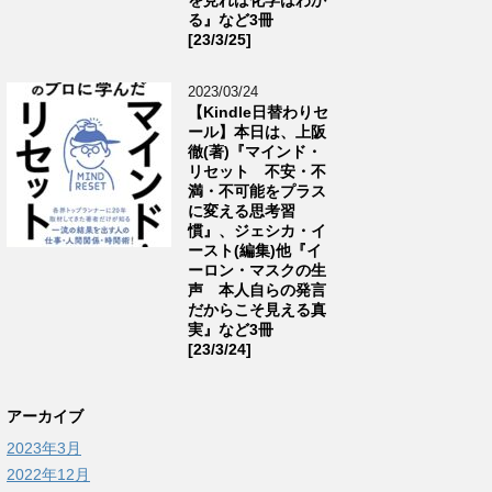
る』など3冊
[23/3/25]
2023/03/24
【Kindle日替わりセ
ール】本日は、上阪
徹(著)『マインド・
リセット 不安・不
満・不可能をプラス
に変える思考習
慣』、ジェシカ・イ
ースト(編集)他『イ
ーロン・マスクの生
声 本人自らの発言
だからこそ見える真
実』など3冊
[23/3/24]
アーカイブ
2023年3月
2022年12月