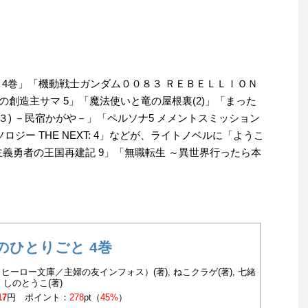
 4巻」「機動戦士ガンダム００８３ ＲＥＢＥＬＬＩＯＮ
王国の創造主サマ 5」「魔法使いと竜の屋根裏(2)」「まった
３) －民宿かがや－」「ペルソナ5 メメントスミッション
クアンソロジー THE NEXT: 4」などが、ライトノベルに「ようこ
主義勇者の王国再建記 9」「無職転生 ～異世界行ったら本
。
のひとりごと 4巻
ヒーロー文庫／主婦の友インフォス）(著), ねこクラゲ(著), 七緒
, しのとうこ(著)
17
円 ポイント：
278
pt（
45%
）