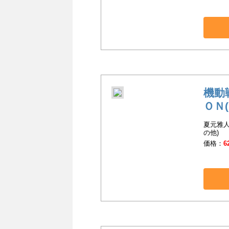
機動
ＯＮ(
夏元雅人
の他)
価格：
6