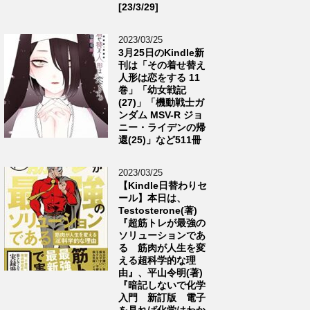
[23/3/29]
2023/03/25
3月25日のKindle新
刊は「その着せ替え
人形は恋をする 11
巻」「幼女戦記
(27)」「機動戦士ガ
ンダム MSV-R ジョ
ニー・ライデンの帰
還(25)」など511冊
2023/03/25
【Kindle日替わりセ
ール】本日は、
Testosterone(著)
『超筋トレが最強の
ソリューションであ
る 筋肉が人生を変
える超科学的な理
由』、平山令明(著)
『暗記しないで化学
入門 新訂版 電子
を見れば化学はわか