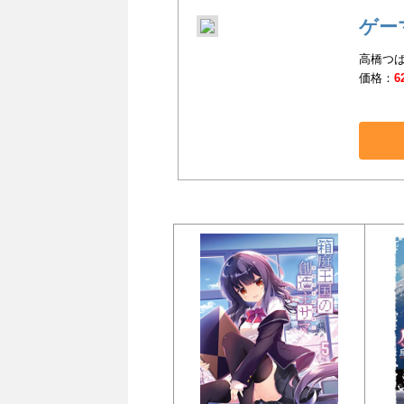
ゲー
高橋つばさ
価格：
6