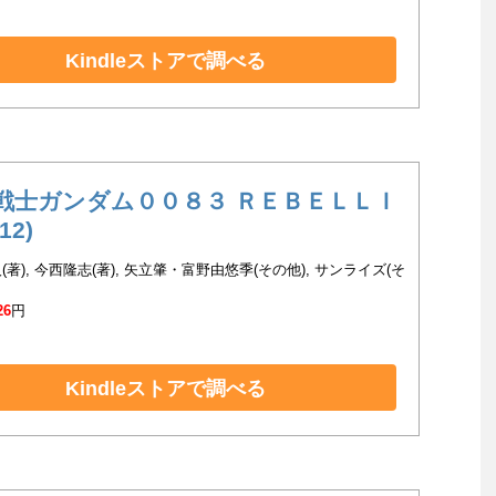
Kindleストアで調べる
戦士ガンダム００８３ ＲＥＢＥＬＬＩ
12)
(著), 今西隆志(著), 矢立肇・富野由悠季(その他), サンライズ(そ
26
円
Kindleストアで調べる