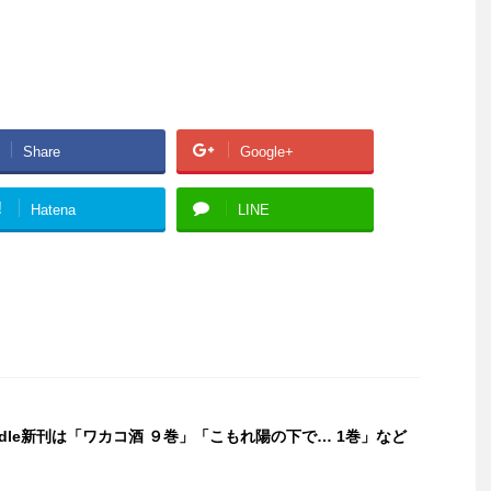
Share
Google+
!
Hatena
LINE
indle新刊は「ワカコ酒 ９巻」「こもれ陽の下で… 1巻」など