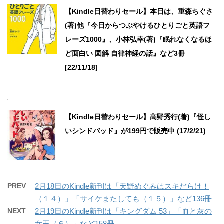
【Kindle日替わりセール】本日は、重森ちぐさ
(著)他『今日からつぶやけるひとりごと英語フ
レーズ1000』、小林弘幸(著)『眠れなくなるほ
ど面白い 図解 自律神経の話』など3冊
[22/11/18]
【Kindle日替わりセール】高野秀行(著)『怪し
いシンドバッド』が199円で販売中 (17/2/21)
PREV
2月18日のKindle新刊は「天野めぐみはスキだらけ！
（１４）」「サイケまたしても（１５）」など136冊
NEXT
2月19日のKindle新刊は「キングダム 53」「血と灰の
女王（６）」など158冊