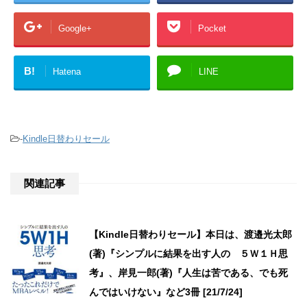
Google+
Pocket
B!
Hatena
LINE
-
Kindle日替わりセール
関連記事
【Kindle日替わりセール】本日は、渡邉光太郎
(著)『シンプルに結果を出す人の ５Ｗ１Ｈ思
考』、岸見一郎(著)『人生は苦である、でも死
んではいけない』など3冊 [21/7/24]