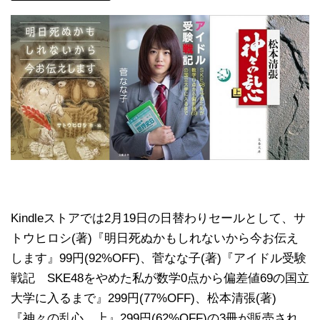
Kindleストアでは2月19日の日替わりセールとして、サ
トウヒロシ(著)『明日死ぬかもしれないから今お伝え
します』99円(92%OFF)、菅なな子(著)『アイドル受験
戦記 SKE48をやめた私が数学0点から偏差値69の国立
大学に入るまで』299円(77%OFF)、松本清張(著)
『神々の乱心 上』299円(62%OFF)の3冊が販売され