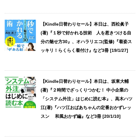
【Kindle日替わりセール】本日は、西松眞子
(著)『１秒で好かれる技術 人を惹きつける自
分の魅せ方30』、オハラリエコ(監修)『着姿ス
ッキリ！らくらく着付け』など3冊 [19/1/27]
【Kindle日替わりセール】本日は、坂東大輔
(著)『２時間でざっくりつかむ！ 中小企業の
「システム外注」はじめに読む本』、高木ハツ
江(著)『ハツ江おばあちゃんの定番おかずレッ
スン 和風おかず編』など3冊 [20/1/10]