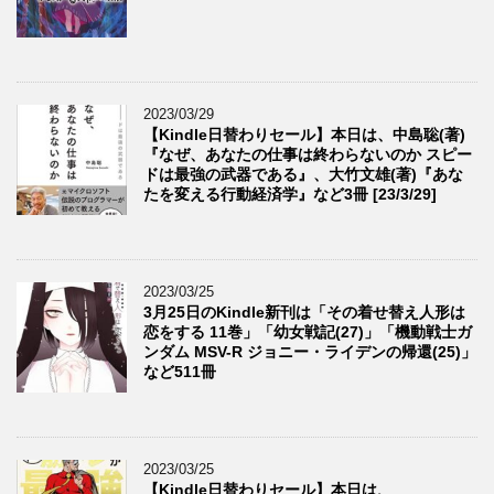
2023/03/29
【Kindle日替わりセール】本日は、中島聡(著)
『なぜ、あなたの仕事は終わらないのか スピー
ドは最強の武器である』、大竹文雄(著)『あな
たを変える行動経済学』など3冊 [23/3/29]
2023/03/25
3月25日のKindle新刊は「その着せ替え人形は
恋をする 11巻」「幼女戦記(27)」「機動戦士ガ
ンダム MSV-R ジョニー・ライデンの帰還(25)」
など511冊
2023/03/25
【Kindle日替わりセール】本日は、