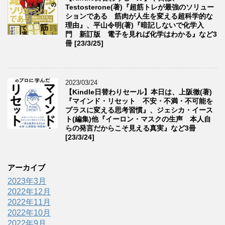
Testosterone(著)『超筋トレが最強のソリュー
ションである 筋肉が人生を変える超科学的な
理由』、平山令明(著)『暗記しないで化学入
門 新訂版 電子を見れば化学はわかる』など3
冊 [23/3/25]
2023/03/24
【Kindle日替わりセール】本日は、上阪徹(著)
『マインド・リセット 不安・不満・不可能を
プラスに変える思考習慣』、ジェシカ・イース
ト(編集)他『イーロン・マスクの生声 本人自
らの発言だからこそ見える真実』など3冊
[23/3/24]
アーカイブ
2023年3月
2022年12月
2022年11月
2022年10月
2022年9月