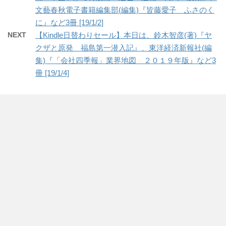
文藝春秋電子書籍編集部(編集)『皆藤愛子 ふさのく
に』など3冊 [19/1/2]
NEXT
【Kindle日替わりセール】本日は、鈴木智彦(著)『ヤ
クザと原発 福島第一潜入記』、東洋経済新報社(編
集)『「会社四季報」業界地図 ２０１９年版』など3
冊 [19/1/4]