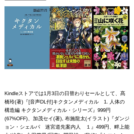
Kindleストアでは1月3日の日替わりセールとして、髙
橋玲(著)『[音声DL付]キクタンメディカル 1. 人体の
構造編 キクタンメディカル・シリーズ』999円
(67%OFF)、加茂セイ(著), 布施龍太(イラスト)『ダンジ
ョン・シェルパ 迷宮道先案内人 １』499円、畔上能