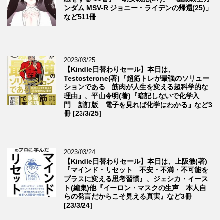
ンダム MSV-R ジョニー・ライデンの帰還(25)」
など511冊
2023/03/25
【Kindle日替わりセール】本日は、
Testosterone(著)『超筋トレが最強のソリュー
ションである 筋肉が人生を変える超科学的な
理由』、平山令明(著)『暗記しないで化学入
門 新訂版 電子を見れば化学はわかる』など3
冊 [23/3/25]
2023/03/24
【Kindle日替わりセール】本日は、上阪徹(著)
『マインド・リセット 不安・不満・不可能を
プラスに変える思考習慣』、ジェシカ・イース
ト(編集)他『イーロン・マスクの生声 本人自
らの発言だからこそ見える真実』など3冊
[23/3/24]