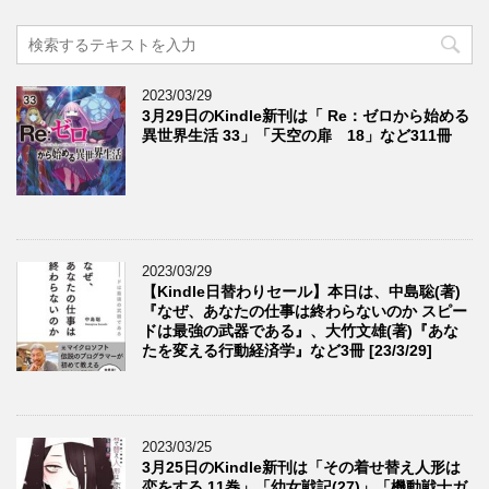
2023/03/29
3月29日のKindle新刊は「 Re：ゼロから始める
異世界生活 33」「天空の扉 18」など311冊
2023/03/29
【Kindle日替わりセール】本日は、中島聡(著)
『なぜ、あなたの仕事は終わらないのか スピー
ドは最強の武器である』、大竹文雄(著)『あな
たを変える行動経済学』など3冊 [23/3/29]
2023/03/25
3月25日のKindle新刊は「その着せ替え人形は
恋をする 11巻」「幼女戦記(27)」「機動戦士ガ