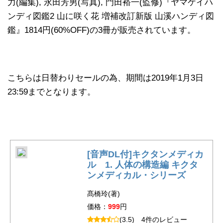
力(編集), 永田芳男(写真), 門田裕一(監修)『ヤマケイハ
ンディ図鑑2 山に咲く花 増補改訂新版 山溪ハンディ図
鑑』1814円(60%OFF)の3冊が販売されています。
こちらは日替わりセールの為、期間は2019年1月3日
23:59までとなります。
[音声DL付]キクタンメディカ
ル 1. 人体の構造編 キクタ
ンメディカル・シリーズ
髙橋玲(著)
価格：
999
円
(3.5)
4件のレビュー