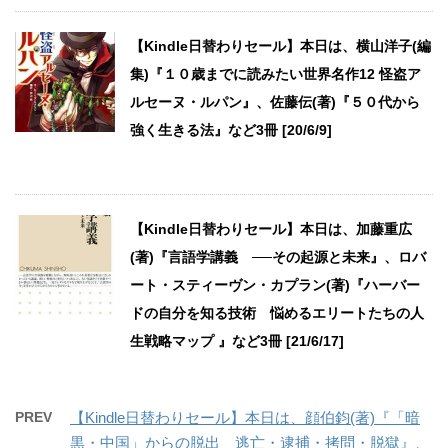
【Kindle日替わりセール】本日は、横山洋子(編
集)『１０歳までに読みたい世界名作12 怪盗ア
ルセーヌ・ルパン』、佐藤伝(著)『５０代から
強く生きる法』など3冊 [20/6/9]
【Kindle日替わりセール】本日は、加藤重広
(著)『言語学講義 ──その起源と未来』、ロバ
ート・スティーヴン・カプラン(著)『ハーバー
ドの自分を知る技術 悩めるエリートたちの人
生戦略マップ 』など3冊 [21/6/17]
PREV
【Kindle日替わりセール】本日は、顔伯鈞(著)『「暗
黒・中国」からの脱出 逃亡・逮捕・拷問・脱獄』、