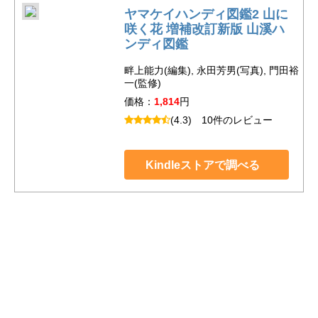
ヤマケイハンディ図鑑2 山に
咲く花 増補改訂新版 山溪ハ
ンディ図鑑
畔上能力(編集), 永田芳男(写真), 門田裕
一(監修)
価格：
1,814
円
(4.3)
10件のレビュー
Kindleストアで調べる