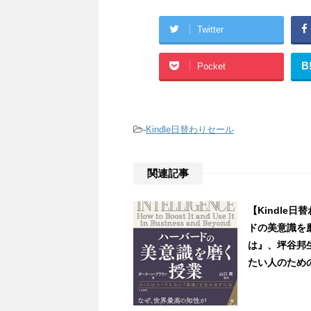
Twitter
B
Pocket
-
Kindle日替わりセール
関連記事
【Kindle
ドの美意識を
は』、坪谷邦生
たい人のための「