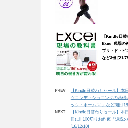
【Kindle日
Excel 現場
プリ・ド・ビ
など3冊 [21/7/
PREV
【Kindle日替わりセール】
ツコンディショニングの基礎
ック・ホームズ 』など3冊 [18/1
NEXT
【Kindle日替わりセール】本
冊に!! 100切りお約束「逆
[18/12/10]