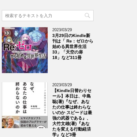
2023/03/29
3月29日のKindle新
刊は「 Re：ゼロから
始める異世界生活
33」「天空の扉
18」など311冊
2023/03/29
【Kindle日替わりセ
ール】本日は、中島
聡(著)『なぜ、あな
たの仕事は終わらな
いのか スピードは最
強の武器である』、
大竹文雄(著)『あな
たを変える行動経済
学』など3冊