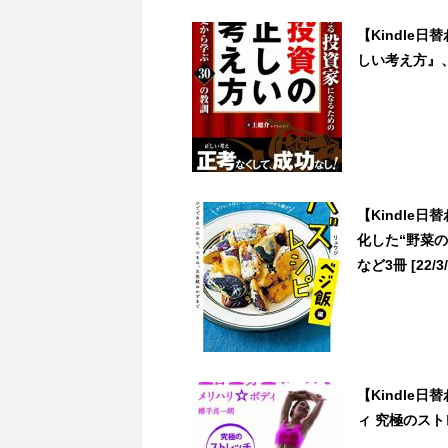
【Kindle
しい考え方』、
【Kindle
化した“野菜
など3冊 [22/3/
【Kindle
ィ 究極のストレッ