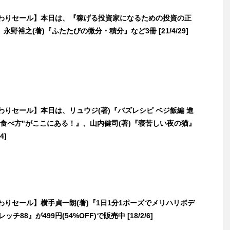
日替わりセール】本日は、『稼げる投資家になるための投資の正
永野裕之(著)『ふたたびの微分・積分』など3冊 [21/4/29]
日替わりセール】本日は、リュウジ(著)『バズレシピ ベジ飯編 進
の食べ方"がここにある！』、山内健司(著)『寝苦しい夜の猫』
4]
日替わりセール】横手貞一朗(著)『1日1分1ポーズでメリハリボデ
チ88』が499円(54%OFF)で販売中 [18/2/6]