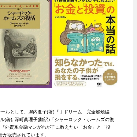
わりセールとして、塀内夏子(著)『Ｊドリーム 完全燃焼編
(著), 深町眞理子(翻訳)『シャーロック・ホームズの復
太郎(著)『外資系金融マンがわが子に教えたい「お金」と「投
の3冊が販売されています。