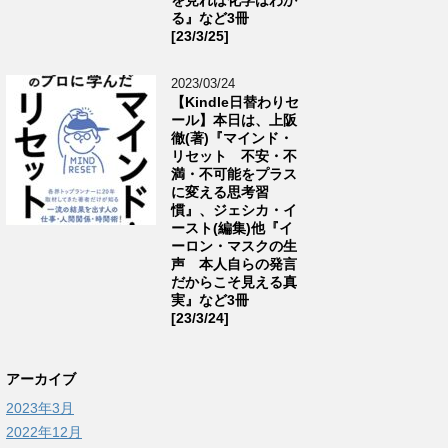
る』など3冊
[23/3/25]
2023/03/24
【Kindle日替わりセ
ール】本日は、上阪
徹(著)『マインド・
リセット 不安・不
満・不可能をプラス
に変える思考習
慣』、ジェシカ・イ
ースト(編集)他『イ
ーロン・マスクの生
声 本人自らの発言
だからこそ見える真
実』など3冊
[23/3/24]
アーカイブ
2023年3月
2022年12月