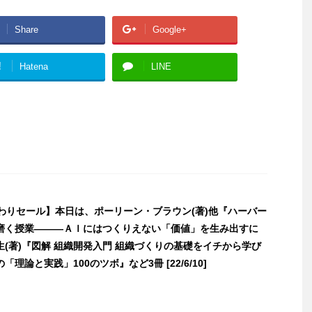
Share
Google+
!
Hatena
LINE
日替わりセール】本日は、ポーリーン・ブラウン(著)他『ハーバー
磨く授業―――ＡＩにはつくりえない「価値」を生み出すに
(著)『図解 組織開発入門 組織づくりの基礎をイチから学び
理論と実践」100のツボ』など3冊 [22/6/10]