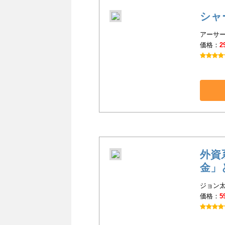
シャ
アーサー
価格：
2
外資
金」
ジョン太
価格：
5