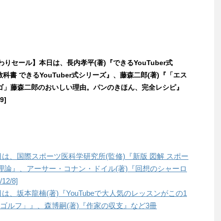
替わりセール】本日は、長内孝平(著)『できるYouTuber式
の教科書 できるYouTuber式シリーズ』、藤森二郎(著)『「エス
ゴ」藤森二郎のおいしい理由。パンのきほん、完全レシピ』
9]
本日は、国際スポーツ医科学研究所(監修)『新版 図解 スポー
理論』、アーサー・コナン・ドイル(著)『回想のシャーロ
2/8]
日は、坂本龍楠(著)『YouTubeで大人気のレッスンがこの1
説のゴルフ」』、森博嗣(著)『作家の収支』など3冊