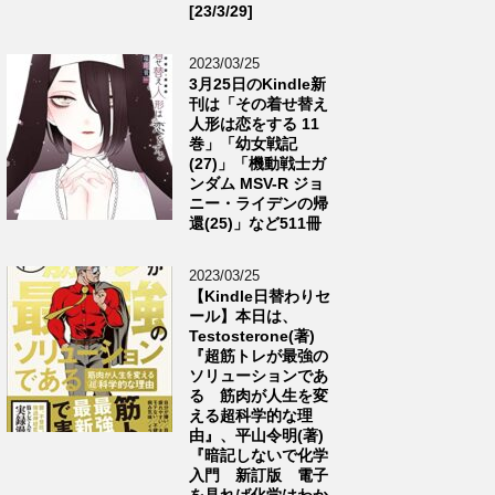
[23/3/29]
2023/03/25
3月25日のKindle新
刊は「その着せ替え
人形は恋をする 11
巻」「幼女戦記
(27)」「機動戦士ガ
ンダム MSV-R ジョ
ニー・ライデンの帰
還(25)」など511冊
2023/03/25
【Kindle日替わりセ
ール】本日は、
Testosterone(著)
『超筋トレが最強の
ソリューションであ
る 筋肉が人生を変
える超科学的な理
由』、平山令明(著)
『暗記しないで化学
入門 新訂版 電子
を見れば化学はわか