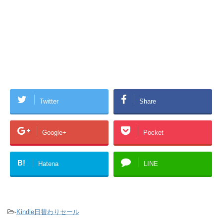
Twitter
Share
Google+
Pocket
B!
Hatena
LINE
-
Kindle日替わりセール