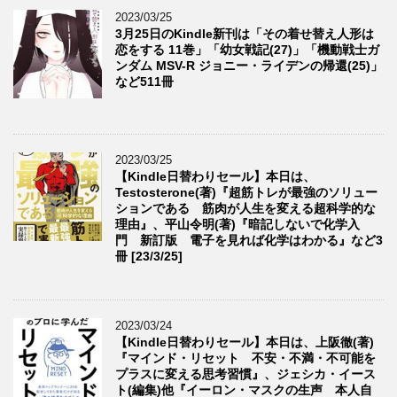
2023/03/25
3月25日のKindle新刊は「その着せ替え人形は
恋をする 11巻」「幼女戦記(27)」「機動戦士ガ
ンダム MSV-R ジョニー・ライデンの帰還(25)」
など511冊
2023/03/25
【Kindle日替わりセール】本日は、
Testosterone(著)『超筋トレが最強のソリュー
ションである 筋肉が人生を変える超科学的な
理由』、平山令明(著)『暗記しないで化学入
門 新訂版 電子を見れば化学はわかる』など3
冊 [23/3/25]
2023/03/24
【Kindle日替わりセール】本日は、上阪徹(著)
『マインド・リセット 不安・不満・不可能を
プラスに変える思考習慣』、ジェシカ・イース
ト(編集)他『イーロン・マスクの生声 本人自