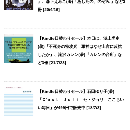
』、森下えみこ(著)『あしたの、のぞみ 』など3
冊 [20/4/16]
【Kindle日替わりセール】本日は、鴻上尚史
(著)『不死身の特攻兵 軍神はなぜ上官に反抗
したか』、滝沢カレン(著)『カレンの台所』な
ど3冊 [21/7/23]
【Kindle日替わりセール】石田ゆり子(著)
『Ｃ'ｅｓｔ Ｊｏｌｉ セ・ジョリ ここちい
い毎日』が499円で販売中 [18/7/3]