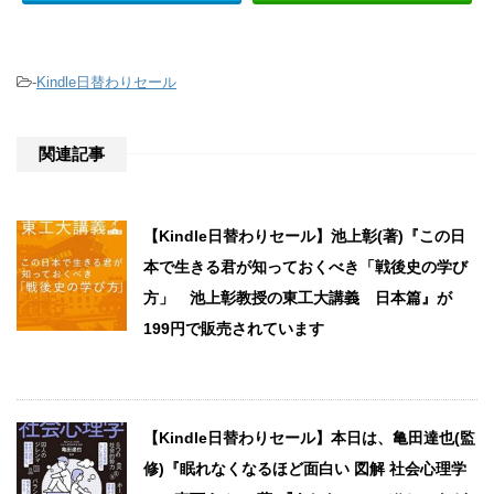
-
Kindle日替わりセール
関連記事
【Kindle日替わりセール】池上彰(著)『この日
本で生きる君が知っておくべき「戦後史の学び
方」 池上彰教授の東工大講義 日本篇』が
199円で販売されています
【Kindle日替わりセール】本日は、亀田達也(監
修)『眠れなくなるほど面白い 図解 社会心理学