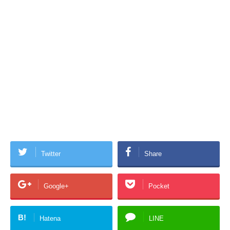
Twitter
Share
Google+
Pocket
B!
Hatena
LINE