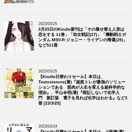
2023/03/25
3月25日のKindle新刊は「その着せ替え人形は
恋をする 11巻」「幼女戦記(27)」「機動戦士ガ
ンダム MSV-R ジョニー・ライデンの帰還(25)」
など511冊
2023/03/25
【Kindle日替わりセール】本日は、
Testosterone(著)『超筋トレが最強のソリュー
ションである 筋肉が人生を変える超科学的な
理由』、平山令明(著)『暗記しないで化学入
門 新訂版 電子を見れば化学はわかる』など3
冊 [23/3/25]
2023/03/24
【Kindle日替わりセール】本日は、上阪徹(著)