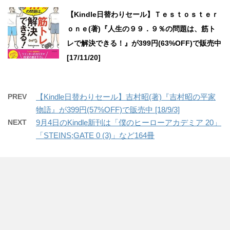
【Kindle日替わりセール】Ｔｅｓｔｏｓｔｅｒ
ｏｎｅ(著)『人生の９９．９％の問題は、筋ト
レで解決できる！』が399円(63%OFF)で販売中
[17/11/20]
PREV
【Kindle日替わりセール】吉村昭(著)『吉村昭の平家
物語』が399円(57%OFF)で販売中 [18/9/3]
NEXT
9月4日のKindle新刊は「僕のヒーローアカデミア 20」
「STEINS;GATE 0 (3)」など164冊