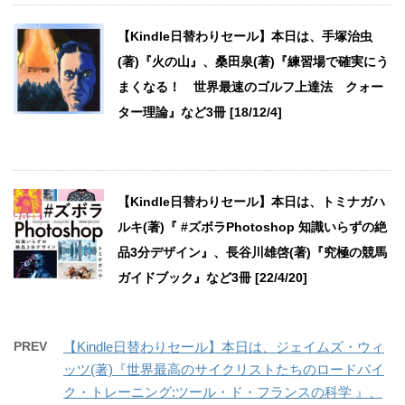
【Kindle日替わりセール】本日は、手塚治虫
(著)『火の山』、桑田泉(著)『練習場で確実にう
まくなる！ 世界最速のゴルフ上達法 クォー
ター理論』など3冊 [18/12/4]
【Kindle日替わりセール】本日は、トミナガハ
ルキ(著)『 #ズボラPhotoshop 知識いらずの絶
品3分デザイン』、長谷川雄啓(著)『究極の競馬
ガイドブック』など3冊 [22/4/20]
PREV
【Kindle日替わりセール】本日は、ジェイムズ・ウィ
ッツ(著)『世界最高のサイクリストたちのロードバイ
ク・トレーニング:ツール・ド・フランスの科学 』、