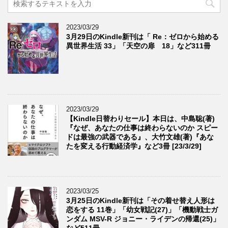
2023/03/29
3月29日のKindle新刊は「 Re：ゼロから始める
異世界生活 33」「天空の扉 18」など311冊
2023/03/29
【Kindle日替わりセール】本日は、中島聡(著)
『なぜ、あなたの仕事は終わらないのか スピー
ドは最強の武器である』、大竹文雄(著)『あな
たを変える行動経済学』など3冊 [23/3/29]
2023/03/25
3月25日のKindle新刊は「その着せ替え人形は
恋をする 11巻」「幼女戦記(27)」「機動戦士ガ
ンダム MSV-R ジョニー・ライデンの帰還(25)」
など511冊