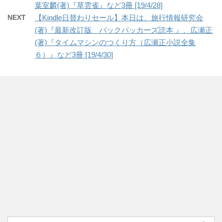
葉室麟(著)『草雲雀』など3冊 [19/4/28]
NEXT
【Kindle日替わりセール】本日は、旅行情報研究会
(著)『最新改訂版 バックパッカーズ読本 』、広瀬正
(著)『タイムマシンのつくり方（広瀬正小説全集
６）』など3冊 [19/4/30]