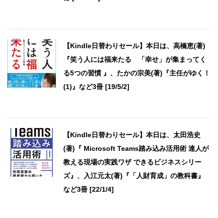
【Kindle日替わりセール】本日は、高橋恵(著)
『笑う人には福来たる 「幸せ」が集まってく
る5つの習慣 』、たかの宗美(著)『主任がゆく！
(1)』など3冊 [19/5/2]
【Kindle日替わりセール】本日は、太田浩史
(著)『 Microsoft Teams踏み込み活用術 達人が
教える現場の実践ワザ できるビジネスシリー
ズ』、入江元太(著)『「人財育成」の教科書』
など3冊 [22/1/4]