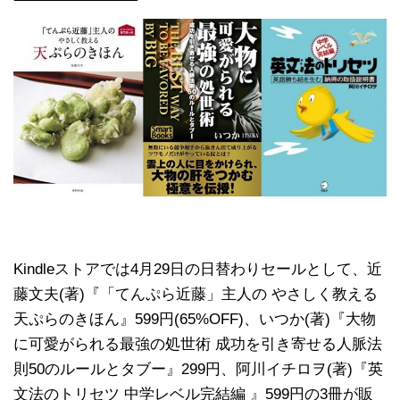
Kindleストアでは4月29日の日替わりセールとして、近
藤文夫(著)『「てんぷら近藤」主人の やさしく教える
天ぷらのきほん』599円(65%OFF)、いつか(著)『大物
に可愛がられる最強の処世術 成功を引き寄せる人脈法
則50のルールとタブー』299円、阿川イチロヲ(著)『英
文法のトリセツ 中学レベル完結編 』599円の3冊が販