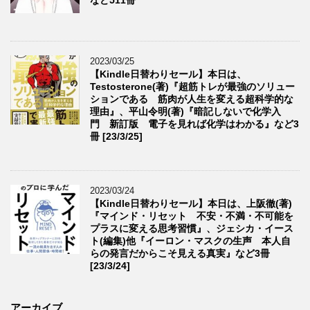
2023/03/25
【Kindle日替わりセール】本日は、
Testosterone(著)『超筋トレが最強のソリュー
ションである 筋肉が人生を変える超科学的な
理由』、平山令明(著)『暗記しないで化学入
門 新訂版 電子を見れば化学はわかる』など3
冊 [23/3/25]
2023/03/24
【Kindle日替わりセール】本日は、上阪徹(著)
『マインド・リセット 不安・不満・不可能を
プラスに変える思考習慣』、ジェシカ・イース
ト(編集)他『イーロン・マスクの生声 本人自
らの発言だからこそ見える真実』など3冊
[23/3/24]
アーカイブ