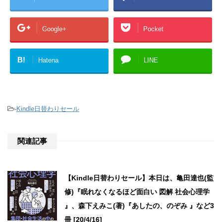
Google+
Pocket
B!
Hatena
LINE
-
Kindle日替わりセール
関連記事
【Kindle日替わりセール】本日は、亀田達也(監
修)『眠れなくなるほど面白い 図解 社会心理学
』、森下えみこ(著)『あしたの、のぞみ 』など3
冊 [20/4/16]