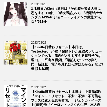
2023/03/25
3月25日のKindle新刊は「その着せ替え人形は
恋をする 11巻」「幼女戦記(27)」「機動戦士ガ
ンダム MSV-R ジョニー・ライデンの帰還(25)」
など511冊
2023/03/25
【Kindle日替わりセール】本日は、
Testosterone(著)『超筋トレが最強のソリュー
ションである 筋肉が人生を変える超科学的な
理由』、平山令明(著)『暗記しないで化学入
門 新訂版 電子を見れば化学はわかる』など3
冊 [23/3/25]
2023/03/24
【Kindle日替わりセール】本日は、上阪徹(著)
『マインド・リセット 不安・不満・不可能を
プラスに変える思考習慣』、ジェシカ・イース
ト(編集)他『イーロン・マスクの生声 本人自