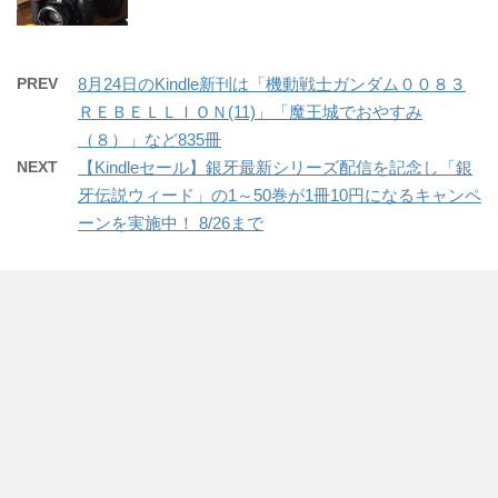
PREV
8月24日のKindle新刊は「機動戦士ガンダム００８３
ＲＥＢＥＬＬＩＯＮ(11)」「魔王城でおやすみ
（８）」など835冊
NEXT
【Kindleセール】銀牙最新シリーズ配信を記念し「銀
牙伝説ウィード」の1～50巻が1冊10円になるキャンペ
ーンを実施中！ 8/26まで