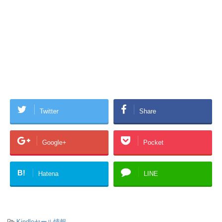
Twitter
Share
Google+
Pocket
B!
Hatena
LINE
-
Kindleセール情報