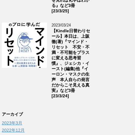
る』など3冊
[23/3/25]
2023/03/24
【Kindle日替わりセ
ール】本日は、上阪
徹(著)『マインド・
リセット 不安・不
満・不可能をプラス
に変える思考習
慣』、ジェシカ・イ
ースト(編集)他『イ
ーロン・マスクの生
声 本人自らの発言
だからこそ見える真
実』など3冊
[23/3/24]
アーカイブ
2023年3月
2022年12月