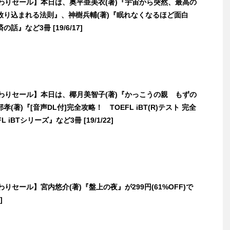
日替わりセール】本日は、奥平亜美衣(著)『宇宙から突然、最高の
放り込まれる法則』、神樹兵輔(著)『眠れなくなるほど面白
話』など3冊 [19/6/17]
日替わりセール】本日は、椰月美智子(著)『かっこうの親 もずの
(著)『[音声DL付]完全攻略！ TOEFL iBT(R)テスト 完全
 iBTシリーズ』など3冊 [19/1/22]
替わりセール】宮内悠介(著)『盤上の夜』が299円(61%OFF)で
]