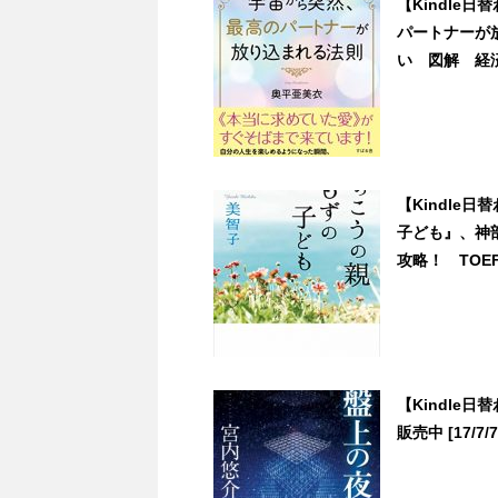
【Kindle
パートナーが
い 図解 経済の
【Kindle
子ども』、神部孝
攻略！ TOEFL
【Kindle日
販売中 [17/7/7