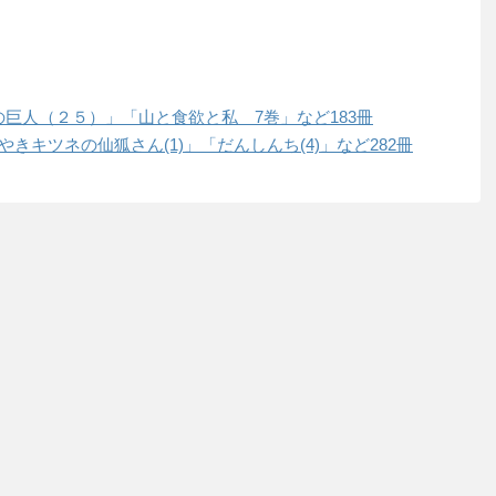
進撃の巨人（２５）」「山と食欲と私 7巻」など183冊
世話やきキツネの仙狐さん(1)」「だんしんち(4)」など282冊