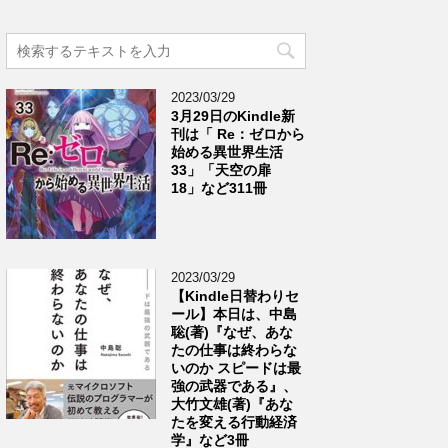
2023/03/29
3月29日のKindle新
刊は「 Re：ゼロから
始める異世界生活
33」「天空の扉
18」など311冊
2023/03/29
【Kindle日替わりセ
ール】本日は、中島
聡(著)『なぜ、あな
たの仕事は終わらな
いのか スピードは最
強の武器である』、
大竹文雄(著)『あな
たを変える行動経済
学』など3冊