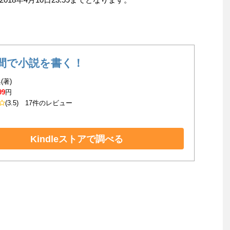
間で小説を書く！
(著)
99
円
(3.5)
17件のレビュー
Kindleストアで調べる