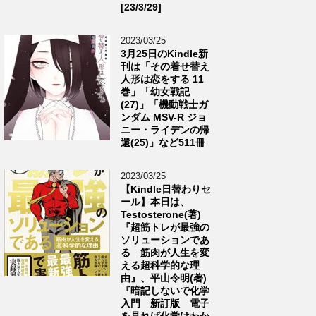
[23/3/29]
2023/03/25
3月25日のKindle新
刊は「その着せ替え
人形は恋をする 11
巻」「幼女戦記
(27)」「機動戦士ガ
ンダム MSV-R ジョ
ニー・ライデンの帰
還(25)」など511冊
2023/03/25
【Kindle日替わりセ
ール】本日は、
Testosterone(著)
『超筋トレが最強の
ソリューションであ
る 筋肉が人生を変
える超科学的な理
由』、平山令明(著)
『暗記しないで化学
入門 新訂版 電子
を見れば化学はわか