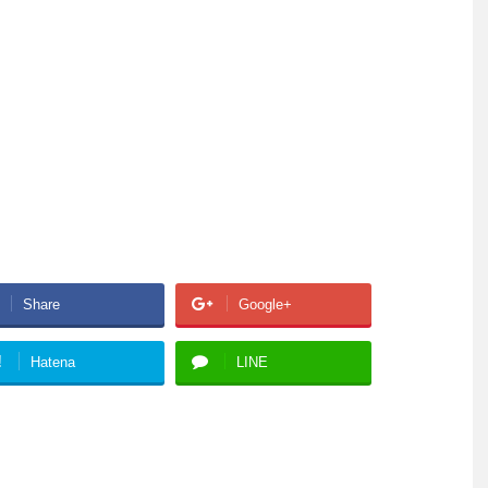
Share
Google+
!
Hatena
LINE