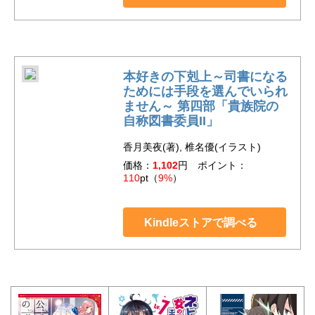
本好きの下剋上～司書になる
ためには手段を選んでいられ
ません～ 第四部「貴族院の
自称図書委員II」
香月美夜(著), 椎名優(イラスト)
価格：
1,102
円 ポイント：
110
pt（
9%
）
Kindleストアで調べる