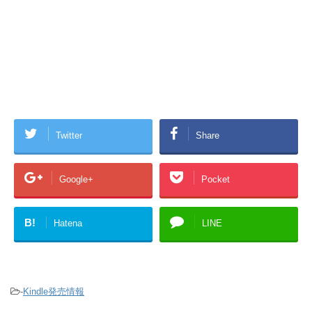
Twitter
Share
Google+
Pocket
B!
Hatena
LINE
-
Kindle発売情報