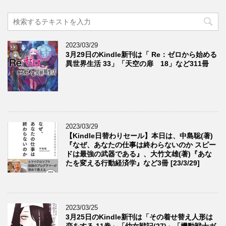
2023/03/29
3月29日のKindle新刊は「 Re：ゼロから始める
異世界生活 33」「天空の扉 18」など311冊
2023/03/29
【Kindle日替わりセール】本日は、中島聡(著)
『なぜ、あなたの仕事は終わらないのか スピー
ドは最強の武器である』、大竹文雄(著)『あな
たを変える行動経済学』など3冊 [23/3/29]
2023/03/25
3月25日のKindle新刊は「その着せ替え人形は
恋をする 11巻」「幼女戦記(27)」「機動戦士ガ