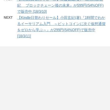
紀 ブロックチェーン後の未来』が599円(54%OFF)
で販売中 [18/3/10]
NEXT
【Kindle日替わりセール】小田玄紀(著)『1時間でわか
るイーサリアム入門 ～ビットコインに次ぐ仮想通貨
をゼロから学ぶ～』が299円(54%OFF)で販売中
[18/3/11]