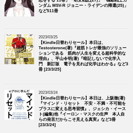
ンダム MSV-R ジョニー・ライデンの帰還(25)」
など511冊
2023/03/25
【Kindle日替わりセール】本日は、
Testosterone(著)『超筋トレが最強のソリュー
ションである 筋肉が人生を変える超科学的な
理由』、平山令明(著)『暗記しないで化学入
門 新訂版 電子を見れば化学はわかる』など3
冊 [23/3/25]
2023/03/24
【Kindle日替わりセール】本日は、上阪徹(著)
『マインド・リセット 不安・不満・不可能を
プラスに変える思考習慣』、ジェシカ・イース
ト(編集)他『イーロン・マスクの生声 本人自
らの発言だからこそ見える真実』など3冊
[23/3/24]