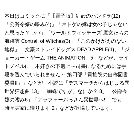
本日はコミックに「【電子版】紅殻のパンドラ(12)」
「公爵令嬢の嗜み(4)」「ネトゲの嫁は女の子じゃない
と思った？ Lv.7」「ワールドウィッチーズ 魔女たちの
航跡雲 Contrail of Witches(3)」「このかけがえのない
地獄」「文豪ストレイドッグス DEAD APPLE(1)」「ジ
ョーカー・ゲーム THE ANIMATION 5」などが、ライ
トノベルに「本好きの下剋上～司書になるためには手
段を選んでいられません～ 第四部「貴族院の自称図書
委員II」」などが、小説に「デスマーチからはじまる異
世界狂想曲 13」「蜘蛛ですが、なにか？ 8」「公爵令
嬢の嗜み6」「アラフォーおっさん異世界へ!! でも
時々実家に帰ります 2」などが登場しています。