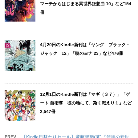
マーチからはじまる異世界狂想曲 10」など154
冊
4月20日のKindle新刊は「ヤング ブラック・
ジャック 12」「暁のヨナ 23」など476冊
12月1日のKindle新刊は「マギ（３７）」「ゲ
ート 自衛隊 彼の地にて、斯く戦えり１」など
2,547冊
PREV
【Kindle日替わりセール】斉藤賢爾(著)『信用の新世