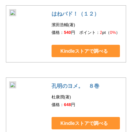
はねバド！（１２）
濱田浩輔(著)
価格：
540
円 ポイント：
2
pt（
0%
）
Kindleストアで調べる
孔明のヨメ。 ８巻
杜康潤(著)
価格：
648
円
Kindleストアで調べる