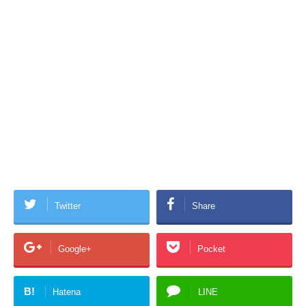
Twitter
Share
Google+
Pocket
B!
Hatena
LINE