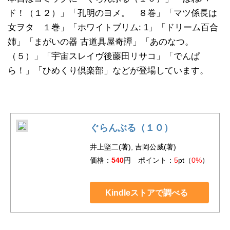
ド！（１２）」「孔明のヨメ。 ８巻」「マツ係長は
女ヲタ １巻」「ホワイトブリム: 1」「ドリーム百合
姉」「まがいの器 古道具屋奇譚」「あのなつ。
（５）」「宇宙スレイヴ後藤田リサコ」「でんぱ
ら！」「ひめくり倶楽部」などが登場しています。
ぐらんぶる（１０）
井上堅二(著), 吉岡公威(著)
価格：
540
円 ポイント：
5
pt（
0%
）
Kindleストアで調べる