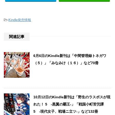
-
Kindle発売情報
関連記事
6月6日のKindle新刊は「中間管理録トネガワ
（５）」「みなみけ（１６）」など70冊
10月12日のKindle新刊は「野生のラスボスが現
れた！ 5 -黒翼の覇王-」「戦国小町苦労譚
5 -現代女子、戦場ニ立ツ-」など132冊