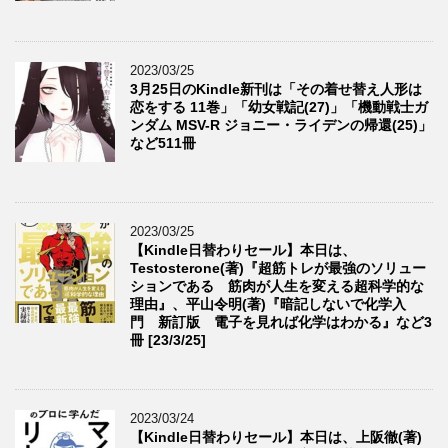
2023/03/25
3月25日のKindle新刊は「その着せ替え人形は
恋をする 11巻」「幼女戦記(27)」「機動戦士ガ
ンダム MSV-R ジョニー・ライデンの帰還(25)」
など511冊
2023/03/25
【Kindle日替わりセール】本日は、
Testosterone(著)『超筋トレが最強のソリュー
ションである 筋肉が人生を変える超科学的な
理由』、平山令明(著)『暗記しないで化学入
門 新訂版 電子を見れば化学はわかる』など3
冊 [23/3/25]
2023/03/24
【Kindle日替わりセール】本日は、上阪徹(著)