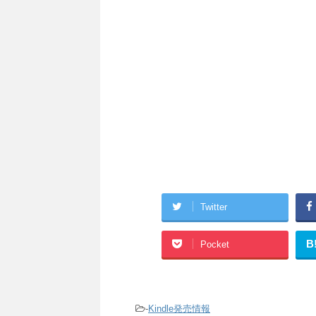
Twitter
B
Pocket
-
Kindle発売情報