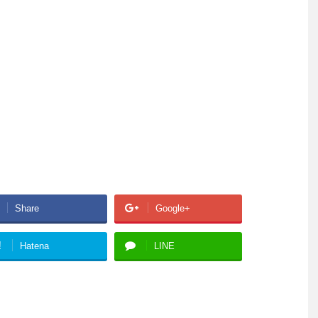
Share
Google+
!
Hatena
LINE