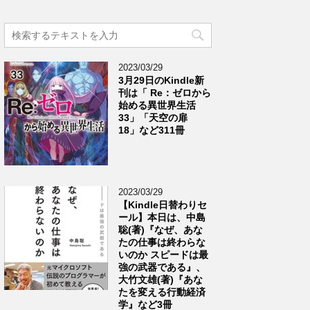
2023/03/29
3月29日のKindle新
刊は「 Re：ゼロから
始める異世界生活
33」「天空の扉
18」など311冊
2023/03/29
【Kindle日替わりセ
ール】本日は、中島
聡(著)『なぜ、あな
たの仕事は終わらな
いのか スピードは最
強の武器である』、
大竹文雄(著)『あな
たを変える行動経済
学』など3冊