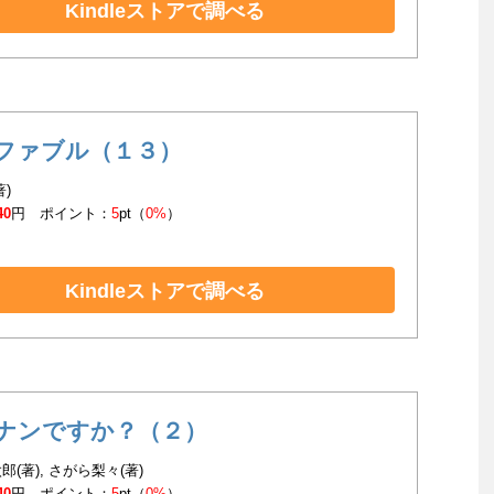
Kindleストアで調べる
ファブル（１３）
著)
40
円 ポイント：
5
pt（
0%
）
Kindleストアで調べる
ナンですか？（２）
郎(著), さがら梨々(著)
40
円 ポイント：
5
pt（
0%
）