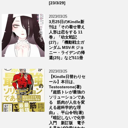
[23/3/29]
2023/03/25
3月25日のKindle新
刊は「その着せ替え
人形は恋をする 11
巻」「幼女戦記
(27)」「機動戦士ガ
ンダム MSV-R ジョ
ニー・ライデンの帰
還(25)」など511冊
2023/03/25
【Kindle日替わりセ
ール】本日は、
Testosterone(著)
『超筋トレが最強の
ソリューションであ
る 筋肉が人生を変
える超科学的な理
由』、平山令明(著)
『暗記しないで化学
入門 新訂版 電子
を見れば化学はわか