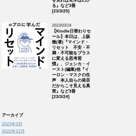
る』など3冊
[23/3/25]
2023/03/24
【Kindle日替わりセ
ール】本日は、上阪
徹(著)『マインド・
リセット 不安・不
満・不可能をプラス
に変える思考習
慣』、ジェシカ・イ
ースト(編集)他『イ
ーロン・マスクの生
声 本人自らの発言
だからこそ見える真
実』など3冊
[23/3/24]
アーカイブ
2023年3月
2022年12月