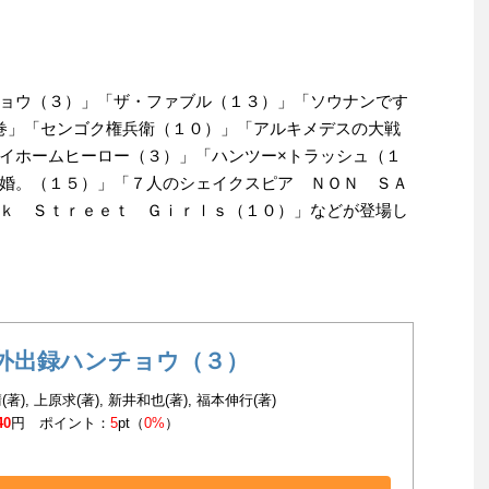
ョウ（３）」「ザ・ファブル（１３）」「ソウナンです
巻」「センゴク権兵衛（１０）」「アルキメデスの大戦
イホームヒーロー（３）」「ハンツー×トラッシュ（１
婚。（１５）」「７人のシェイクスピア ＮＯＮ ＳＡ
ｋ Ｓｔｒｅｅｔ Ｇｉｒｌｓ（１０）」などが登場し
外出録ハンチョウ（３）
著), 上原求(著), 新井和也(著), 福本伸行(著)
40
円 ポイント：
5
pt（
0%
）