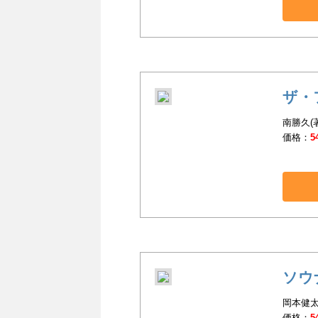
ザ・
南勝久(
価格：
5
ソウ
岡本健太
価格：
5