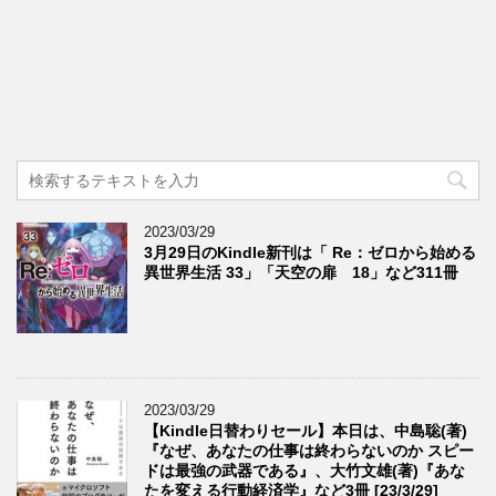
2023/03/29
3月29日のKindle新刊は「 Re：ゼロから始める
異世界生活 33」「天空の扉 18」など311冊
2023/03/29
【Kindle日替わりセール】本日は、中島聡(著)
『なぜ、あなたの仕事は終わらないのか スピー
ドは最強の武器である』、大竹文雄(著)『あな
たを変える行動経済学』など3冊 [23/3/29]