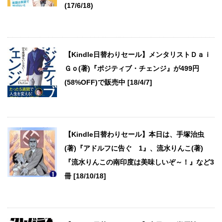
(17/6/18)
【Kindle日替わりセール】メンタリストＤａｉ
Ｇｏ(著)『ポジティブ・チェンジ』が499円
(58%OFF)で販売中 [18/4/7]
【Kindle日替わりセール】本日は、手塚治虫
(著)『アドルフに告ぐ 1』、流水りんこ(著)
『流水りんこの南印度は美味しいぞ～！』など3
冊 [18/10/18]