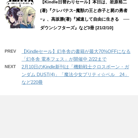
【Kindle日替わりセール】本日は、岩原裕二
(著)『クレバテス−魔獣の王と赤子と屍の勇者
−』、高坂勝(著)『減速して自由に生きる ──
ダウンシフターズ』など3冊 [21/2/10]
PREV
【Kindleセール】幻冬舎の書籍が最大70%OFFになる
「幻冬舎 電本フェス」が開催中 2/22まで
NEXT
2月10日のKindle新刊は「機動戦士クロスボーン・ガ
ンダム DUST(4)」「魔法少女プリティ☆ベル 24」
など220冊