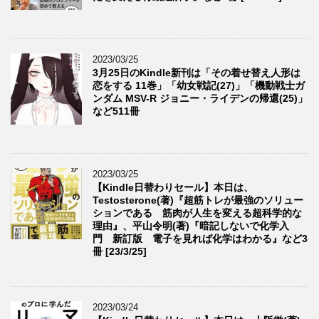
2023/03/25
3月25日のKindle新刊は「その着せ替え人形は
恋をする 11巻」「幼女戦記(27)」「機動戦士ガ
ンダム MSV-R ジョニー・ライデンの帰還(25)」
など511冊
2023/03/25
【Kindle日替わりセール】本日は、
Testosterone(著)『超筋トレが最強のソリュー
ションである 筋肉が人生を変える超科学的な
理由』、平山令明(著)『暗記しないで化学入
門 新訂版 電子を見れば化学はわかる』など3
冊 [23/3/25]
2023/03/24