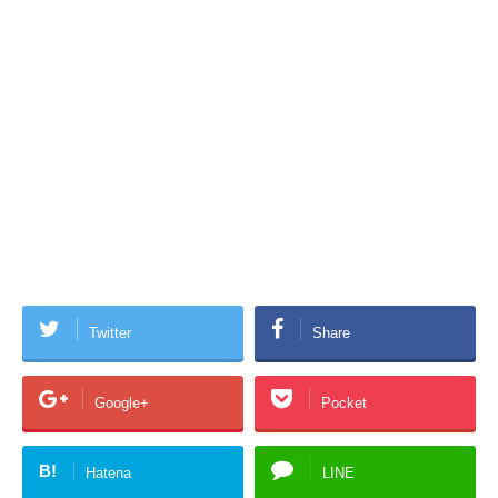
Twitter
Share
Google+
Pocket
B!
Hatena
LINE