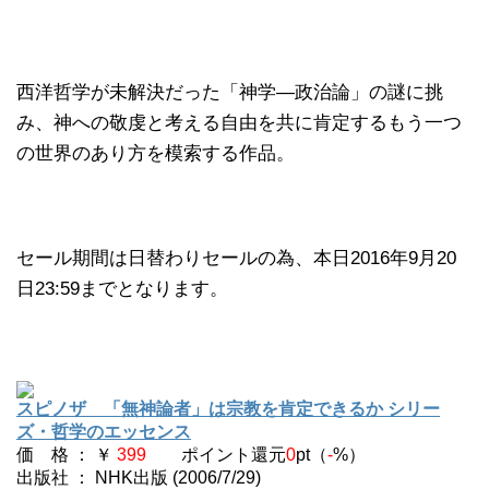
西洋哲学が未解決だった「神学―政治論」の謎に挑
み、神への敬虔と考える自由を共に肯定するもう一つ
の世界のあり方を模索する作品。
セール期間は日替わりセールの為、本日2016年9月20
日23:59までとなります。
スピノザ 「無神論者」は宗教を肯定できるか シリー
ズ・哲学のエッセンス
価 格 ： ￥
399
ポイント還元
0
pt（
-
%）
出版社 ： NHK出版 (2006/7/29)