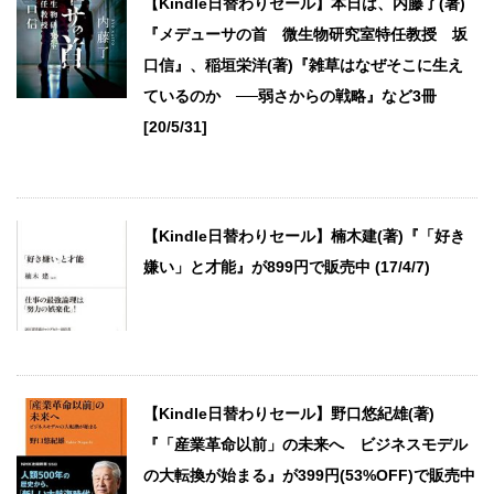
【Kindle日替わりセール】本日は、内藤了(著)
『メデューサの首 微生物研究室特任教授 坂
口信』、稲垣栄洋(著)『雑草はなぜそこに生え
ているのか ──弱さからの戦略』など3冊
[20/5/31]
【Kindle日替わりセール】楠木建(著)『「好き
嫌い」と才能』が899円で販売中 (17/4/7)
【Kindle日替わりセール】野口悠紀雄(著)
『「産業革命以前」の未来へ ビジネスモデル
の大転換が始まる』が399円(53%OFF)で販売中