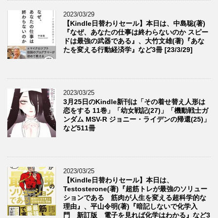
2023/03/29
【Kindle日替わりセール】本日は、中島聡(著)
『なぜ、あなたの仕事は終わらないのか スピー
ドは最強の武器である』、大竹文雄(著)『あな
たを変える行動経済学』など3冊 [23/3/29]
2023/03/25
3月25日のKindle新刊は「その着せ替え人形は
恋をする 11巻」「幼女戦記(27)」「機動戦士ガ
ンダム MSV-R ジョニー・ライデンの帰還(25)」
など511冊
2023/03/25
【Kindle日替わりセール】本日は、
Testosterone(著)『超筋トレが最強のソリュー
ションである 筋肉が人生を変える超科学的な
理由』、平山令明(著)『暗記しないで化学入
門 新訂版 電子を見れば化学はわかる』など3