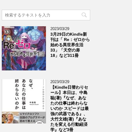
2023/03/29
3月29日のKindle新
刊は「 Re：ゼロから
始める異世界生活
33」「天空の扉
18」など311冊
2023/03/29
【Kindle日替わりセ
ール】本日は、中島
聡(著)『なぜ、あな
たの仕事は終わらな
いのか スピードは最
強の武器である』、
大竹文雄(著)『あな
たを変える行動経済
学』など3冊