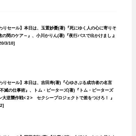
日替わりセール】本日は、玉置妙憂(著)『死にゆく人の心に寄りそ
教の間のケア～』、小川かりん(著)『夜行バスで出かけましょ
/3/10]
日替わりセール】本日は、吉田寿(著)『心ゆさぶる成功者の名言
ぶ不滅の仕事術』、トム・ピーターズ(著)『トム・ピーターズ
ン大逆襲作戦<２> セクシープロジェクトで差をつけろ！ 』
2]