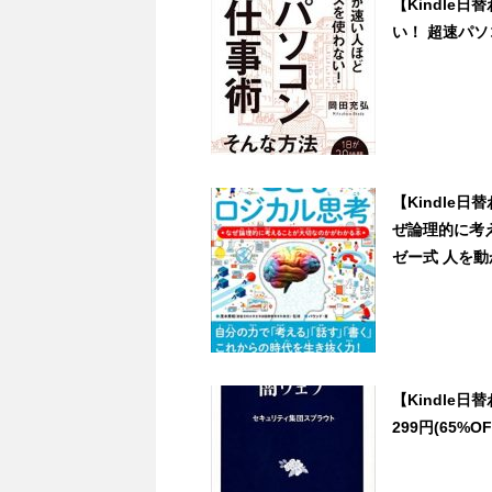
【Kindle
い！ 超速パソコ
【Kindle
ぜ論理的に考
ゼー式 人を動か
【Kindle
299円(65%OF