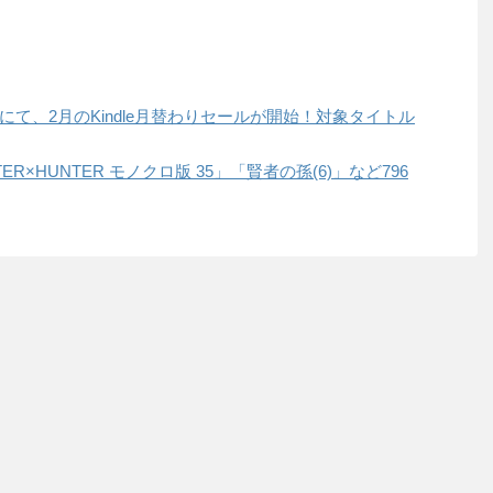
ストアにて、2月のKindle月替わりセールが開始！対象タイトル
TER×HUNTER モノクロ版 35」「賢者の孫(6)」など796