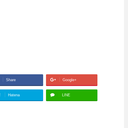
Share
Google+
!
Hatena
LINE