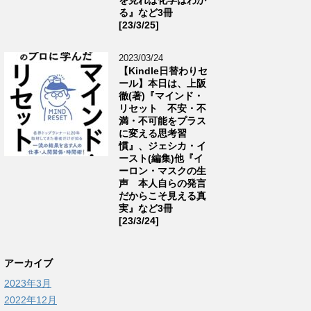
る』など3冊
[23/3/25]
2023/03/24
【Kindle日替わりセ
ール】本日は、上阪
徹(著)『マインド・
リセット 不安・不
満・不可能をプラス
に変える思考習
慣』、ジェシカ・イ
ースト(編集)他『イ
ーロン・マスクの生
声 本人自らの発言
だからこそ見える真
実』など3冊
[23/3/24]
アーカイブ
2023年3月
2022年12月