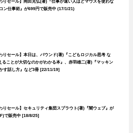
日替わりセール】岡田充弘(著)『仕事が速い人ほどマウスを使わな
ン仕事術』が699円で販売中 (17/1/21)
日替わりセール】本日は、バウンド(著)『こどもロジカル思考 な
えることが大切なのかがわかる本』、赤羽雄二(著)『マッキン
す話し方』など3冊 [22/11/19]
日替わりセール】セキュリティ集団スプラウト(著)『闇ウェブ』が
F)で販売中 [18/8/25]