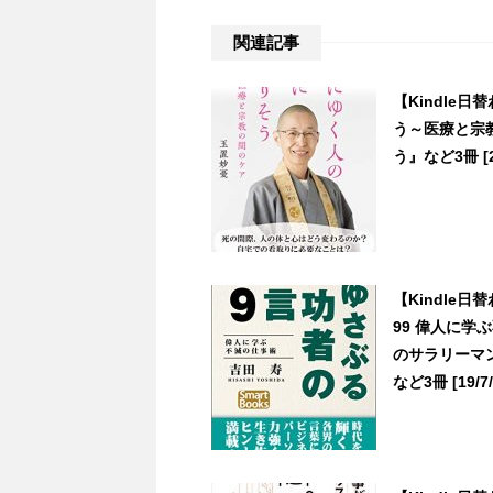
関連記事
【Kindle
う～医療と宗
う』など3冊 [20
【Kindle
99 偉人に学
のサラリーマ
など3冊 [19/7/