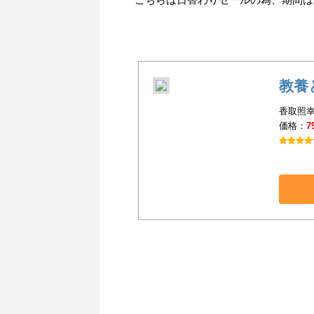
教養
香取照幸
価格：
7