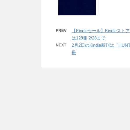
PREV
【Kindleセール】Kindle
は129冊 2/28まで
NEXT
2月2日のKindle新刊は「HUN
冊