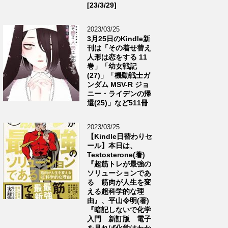
[23/3/29]
2023/03/25
3月25日のKindle新
刊は「その着せ替え
人形は恋をする 11
巻」「幼女戦記
(27)」「機動戦士ガ
ンダム MSV-R ジョ
ニー・ライデンの帰
還(25)」など511冊
2023/03/25
【Kindle日替わりセ
ール】本日は、
Testosterone(著)
『超筋トレが最強の
ソリューションであ
る 筋肉が人生を変
える超科学的な理
由』、平山令明(著)
『暗記しないで化学
入門 新訂版 電子
を見れば化学はわか