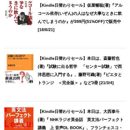
【Kindle日替わりセール】仮屋暢聡(著)『アル
コール依存(いぞん)の人はなぜ大事なときに飲
んでしまうのか』が399円(51%OFF)で販売中
[18/6/21]
【Kindle日替わりセール】本日は、斎藤哲也
(著)『試験に出る哲学 「センター試験」で西
洋思想に入門する』、藤野可織(著)『ピエタと
トランジ ＜完全版＞ 』など3冊 [21/3/4]
【Kindle日替わりセール】本日は、大西泰斗
(著)『 NHKラジオ英会話 英文法パーフェクト
講義 上 音声DL BOOK』、フランチェスコ・