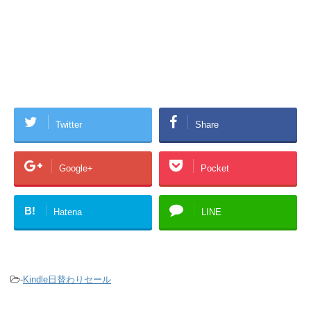
Twitter
Share
Google+
Pocket
B!
Hatena
LINE
-
Kindle日替わりセール