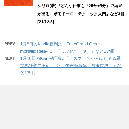
シリロ(著)『どんな仕事も「25分+5分」で結果
が出る ポモドーロ・テクニック入門』など3冊
[21/12/5]
PREV
1月9日のKindle新刊は「Fate/Grand Order -
mortalis:stella-: 1」「りぶねす（９）」など134冊
NEXT
1月10日のKindle新刊は「デスマーチからはじまる異
世界狂想曲 Ex」「水上悟志短編集「放浪世界」」な
ど139冊