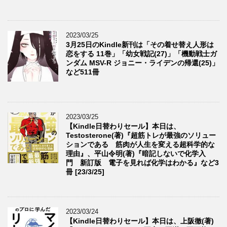
2023/03/25
3月25日のKindle新刊は「その着せ替え人形は
恋をする 11巻」「幼女戦記(27)」「機動戦士ガ
ンダム MSV-R ジョニー・ライデンの帰還(25)」
など511冊
2023/03/25
【Kindle日替わりセール】本日は、
Testosterone(著)『超筋トレが最強のソリュー
ションである 筋肉が人生を変える超科学的な
理由』、平山令明(著)『暗記しないで化学入
門 新訂版 電子を見れば化学はわかる』など3
冊 [23/3/25]
2023/03/24
【Kindle日替わりセール】本日は、上阪徹(著)