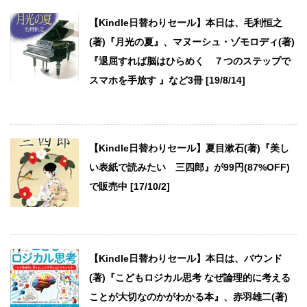
【Kindle日替わりセール】本日は、毛利恒之
(著)『月光の夏』、マヌーシュ・ゾモロディ(著)
『退屈すれば脳はひらめく ７つのステップで
スマホを手放す 』など3冊 [19/8/14]
【Kindle日替わりセール】夏目漱石(著)『美し
い表紙で読みたい 三四郎』が99円(87%OFF)
で販売中 [17/10/2]
【Kindle日替わりセール】本日は、バウンド
(著)『こどもロジカル思考 なぜ論理的に考える
ことが大切なのかがわかる本』、赤羽雄二(著)