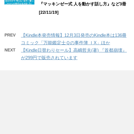
『マッキンゼー式 人を動かす話し方』など3冊
[22/11/19]
PREV
【Kindle本発売情報】12月3日発売のKindle本は136冊
コミック「万能鑑定士Ｑの事件簿 ＩX」ほか
NEXT
【Kindle日替わりセール】高嶋哲夫(著) 『首都崩壊』
が299円で販売されています