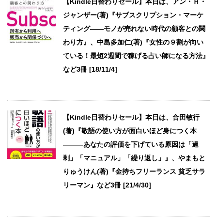
【Kindle日替わりセール】本日は、アン・Ｈ・
ジャンザー(著)『サブスクリプション・マーケ
ティング――モノが売れない時代の顧客との関
わり方』、中島多加仁(著)『女性の９割が向い
ている！最短2週間で稼げる占い師になる方法』
など3冊 [18/11/4]
【Kindle日替わりセール】本日は、合田敏行
(著)『敬語の使い方が面白いほど身につく本
―――あなたの評価を下げている原因は「過
剰」「マニュアル」「繰り返し」』、やまもと
りゅうけん(著)『金持ちフリーランス 貧乏サラ
リーマン』など3冊 [21/4/30]