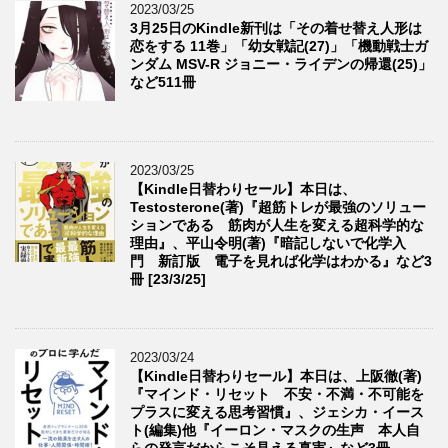
2023/03/25
3月25日のKindle新刊は「その着せ替え人形は
恋をする 11巻」「幼女戦記(27)」「機動戦士ガ
ンダム MSV-R ジョニー・ライデンの帰還(25)」
など511冊
2023/03/25
【Kindle日替わりセール】本日は、
Testosterone(著)『超筋トレが最強のソリュー
ションである 筋肉が人生を変える超科学的な
理由』、平山令明(著)『暗記しないで化学入
門 新訂版 電子を見れば化学はわかる』など3
冊 [23/3/25]
2023/03/24
【Kindle日替わりセール】本日は、上阪徹(著)
『マインド・リセット 不安・不満・不可能を
プラスに変える思考習慣』、ジェシカ・イース
ト(編集)他『イーロン・マスクの生声 本人自