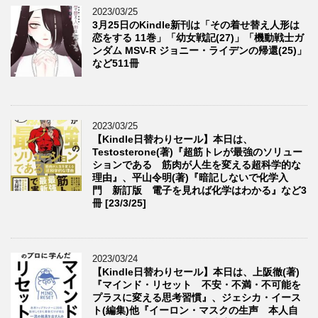
2023/03/25
3月25日のKindle新刊は「その着せ替え人形は
恋をする 11巻」「幼女戦記(27)」「機動戦士ガ
ンダム MSV-R ジョニー・ライデンの帰還(25)」
など511冊
2023/03/25
【Kindle日替わりセール】本日は、
Testosterone(著)『超筋トレが最強のソリュー
ションである 筋肉が人生を変える超科学的な
理由』、平山令明(著)『暗記しないで化学入
門 新訂版 電子を見れば化学はわかる』など3
冊 [23/3/25]
2023/03/24
【Kindle日替わりセール】本日は、上阪徹(著)
『マインド・リセット 不安・不満・不可能を
プラスに変える思考習慣』、ジェシカ・イース
ト(編集)他『イーロン・マスクの生声 本人自