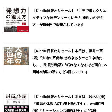
【Kindle日替わりセール】『世界で最もクリエ
イティブな国デンマークに学ぶ 発想力の鍛え
方』が599円で販売されています
【Kindle日替わりセール】本日は、藤井一至
(著)『大地の五億年 せめぎあう土と生き物た
ち』、長澤光晴(著)『眠れなくなるほど面白い<
図解>物理の話』など3冊 [22/9/18]
【Kindle日替わりセール】本日は、鈴木祐(著)
『最高の体調 ACTIVE HEALTH 』、岩田昭男
(著)『キャッシュレス覇権戦争』など3冊