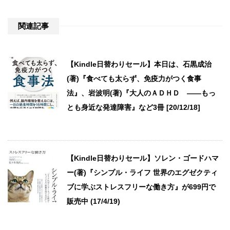
関連記事
【Kindle日替わりセール】本日は、石黒成治
(著)『食べても太らず、免疫力がつく食事
法』、岩波明(著)『大人のＡＤＨＤ ――もっ
とも身近な発達障害』など3冊 [20/12/18]
【Kindle日替わりセール】ソレン・ゴードハマ
ー(著)『シンプル・ライフ 世界のエグゼクティ
ブに学ぶストレスフリーな働き方』が699円で
販売中 (17/4/19)