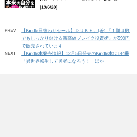
[19/6/28]
PREV
【Kindle日替わりセール】ＤＵＫＥ。(著) 『１勝４敗
でもしっかり儲ける新高値ブレイク投資術』が599円
で販売されています
NEXT
【Kindle本発売情報】12月5日発売のKindle本は144冊
「異世界転生して勇者になろう！」ほか