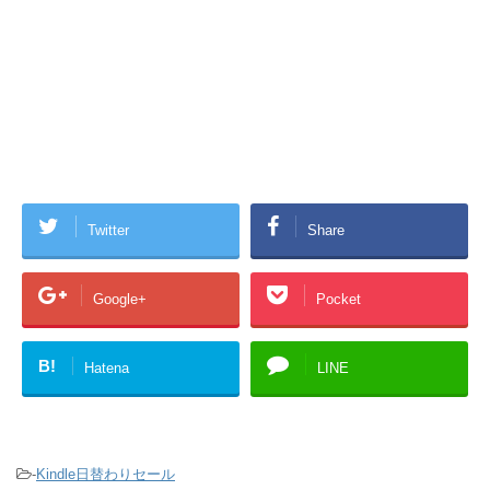
Twitter
Share
Google+
Pocket
B!
Hatena
LINE
-
Kindle日替わりセール