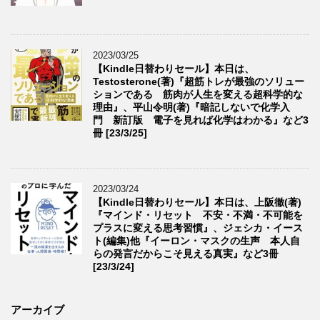
2023/03/25
【Kindle日替わりセール】本日は、
Testosterone(著)『超筋トレが最強のソリュー
ションである 筋肉が人生を変える超科学的な
理由』、平山令明(著)『暗記しないで化学入
門 新訂版 電子を見れば化学はわかる』など3
冊 [23/3/25]
2023/03/24
【Kindle日替わりセール】本日は、上阪徹(著)
『マインド・リセット 不安・不満・不可能を
プラスに変える思考習慣』、ジェシカ・イース
ト(編集)他『イーロン・マスクの生声 本人自
らの発言だからこそ見える真実』など3冊
[23/3/24]
アーカイブ