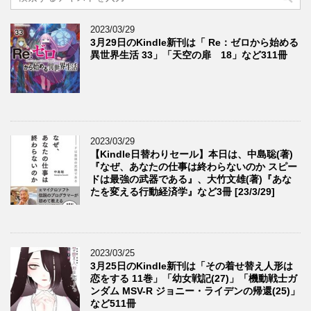
2023/03/29
3月29日のKindle新刊は「 Re：ゼロから始める
異世界生活 33」「天空の扉 18」など311冊
2023/03/29
【Kindle日替わりセール】本日は、中島聡(著)
『なぜ、あなたの仕事は終わらないのか スピー
ドは最強の武器である』、大竹文雄(著)『あな
たを変える行動経済学』など3冊 [23/3/29]
2023/03/25
3月25日のKindle新刊は「その着せ替え人形は
恋をする 11巻」「幼女戦記(27)」「機動戦士ガ
ンダム MSV-R ジョニー・ライデンの帰還(25)」
など511冊