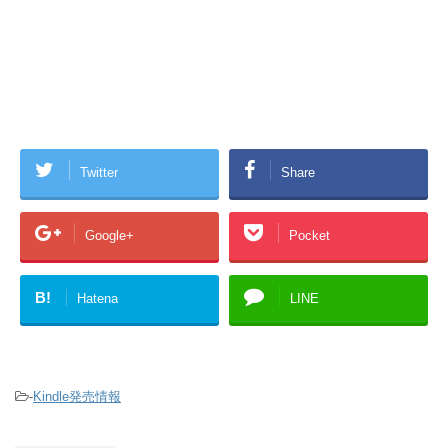
Twitter
Share
Google+
Pocket
B!
Hatena
LINE
-
Kindle発売情報