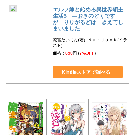
エルフ嫁と始める異世界領主
生活5 ―おきのどくです
が りりがるどは きえてし
まいました―
鷲宮だいじん(著), Ｎａｒｄａｃｋ(イラ
スト)
価格：
650
円 (
7%OFF
)
Kindleストアで調べる