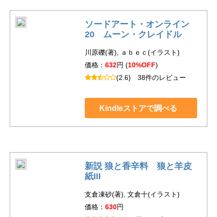
ソードアート・オンライン
20 ムーン・クレイドル
川原礫(著), ａｂｅｃ(イラスト)
価格：
632
円 (
10%OFF
)
(2.6)
38件のレビュー
Kindleストアで調べる
新説 狼と香辛料 狼と羊皮
紙III
支倉凍砂(著), 文倉十(イラスト)
価格：
630
円