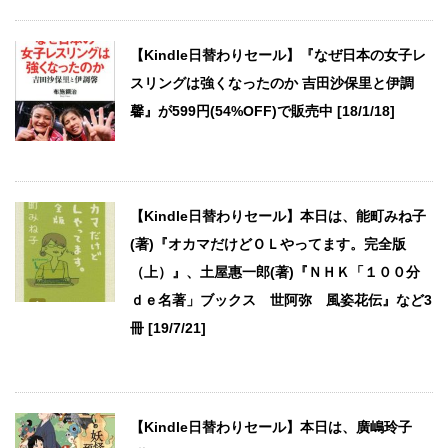
【Kindle日替わりセール】『なぜ日本の女子レ
スリングは強くなったのか 吉田沙保里と伊調
馨』が599円(54%OFF)で販売中 [18/1/18]
【Kindle日替わりセール】本日は、能町みね子
(著)『オカマだけどＯＬやってます。完全版
（上）』、土屋惠一郎(著)『ＮＨＫ「１００分
ｄｅ名著」ブックス 世阿弥 風姿花伝』など3
冊 [19/7/21]
【Kindle日替わりセール】本日は、廣嶋玲子