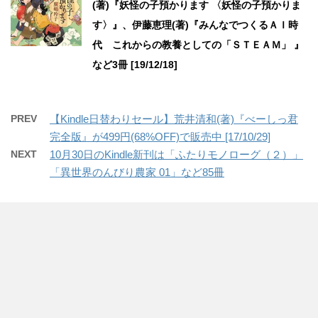
(著)『妖怪の子預かります 〈妖怪の子預かりま
す〉』、伊藤恵理(著)『みんなでつくるＡＩ時
代 これからの教養としての「ＳＴＥＡＭ」 』
など3冊 [19/12/18]
PREV
【Kindle日替わりセール】荒井清和(著)『べーしっ君
完全版』が499円(68%OFF)で販売中 [17/10/29]
NEXT
10月30日のKindle新刊は「ふたりモノローグ（２）」
「異世界のんびり農家 01」など85冊