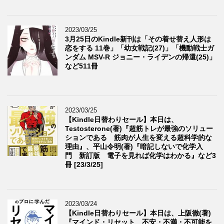
2023/03/25
3月25日のKindle新刊は「その着せ替え人形は
恋をする 11巻」「幼女戦記(27)」「機動戦士ガ
ンダム MSV-R ジョニー・ライデンの帰還(25)」
など511冊
2023/03/25
【Kindle日替わりセール】本日は、
Testosterone(著)『超筋トレが最強のソリュー
ションである 筋肉が人生を変える超科学的な
理由』、平山令明(著)『暗記しないで化学入
門 新訂版 電子を見れば化学はわかる』など3
冊 [23/3/25]
2023/03/24
【Kindle日替わりセール】本日は、上阪徹(著)
『マインド・リセット 不安・不満・不可能を