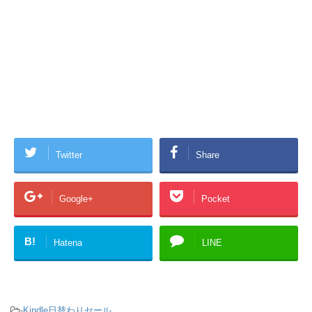
Twitter
Share
Google+
Pocket
B!
Hatena
LINE
-
Kindle日替わりセール