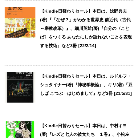
【Kindle日替わりセール】本日は、浅野典夫
(著)『「なぜ？」がわかる世界史 前近代（古代
～宗教改革）』、細川英雄(著)『自分の〈こと
ば〉をつくる あなたにしか語れないことを表現
する技術』など3冊 [22/2/14]
【Kindle日替わりセール】本日は、ルドルフ・
シュタイナー(著)『神秘学概論』、キリ(著)『豆
しば こつぶ --はじめまして』など3冊 [21/5/31]
【Kindle日替わりセール】本日は、中村キヨ
(著)『レズと七人の彼女たち １巻』、小松左