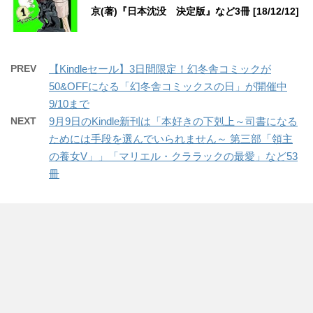
京(著)『日本沈没 決定版』など3冊 [18/12/12]
PREV
【Kindleセール】3日間限定！幻冬舎コミックが
50&OFFになる「幻冬舎コミックスの日」が開催中
9/10まで
NEXT
9月9日のKindle新刊は「本好きの下剋上～司書になる
ためには手段を選んでいられません～ 第三部「領主
の養女V」」「マリエル・クララックの最愛」など53
冊