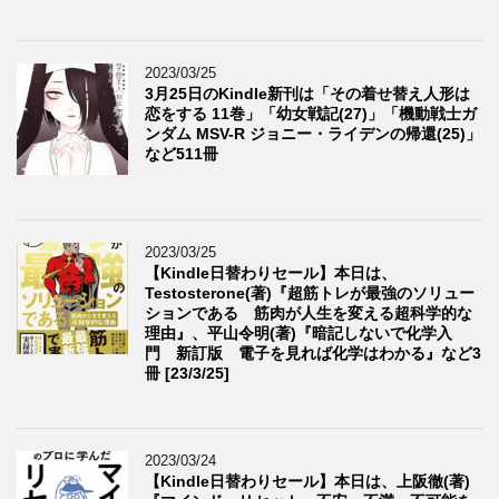
2023/03/25
3月25日のKindle新刊は「その着せ替え人形は
恋をする 11巻」「幼女戦記(27)」「機動戦士ガ
ンダム MSV-R ジョニー・ライデンの帰還(25)」
など511冊
2023/03/25
【Kindle日替わりセール】本日は、
Testosterone(著)『超筋トレが最強のソリュー
ションである 筋肉が人生を変える超科学的な
理由』、平山令明(著)『暗記しないで化学入
門 新訂版 電子を見れば化学はわかる』など3
冊 [23/3/25]
2023/03/24
【Kindle日替わりセール】本日は、上阪徹(著)