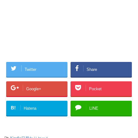
Twitter
Share
Google+
Pocket
B!
Hatena
LINE