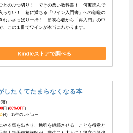
ごとのぶつ切り！ できの悪い教科書！ 何度読んで
入らない！ 巷に満ちる「ワイン入門書」への怨嗟の
きれいさっぱり一掃！ 超初心者から「再入門」の中
で、この１冊でワインが本当にわかります。
Kindleストアで調べる
がしたくてたまらなくなる本
(著)
00
円 (
86%OFF
)
(4)
19件のレビュー
にやる気を出させ、勉強を継続させる」ことを得意と
元超人気予備校講師が、学生にも大人にも役立つ勉強