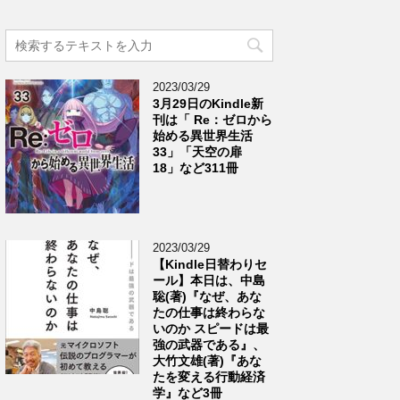
2023/03/29
3月29日のKindle新
刊は「 Re：ゼロから
始める異世界生活
33」「天空の扉
18」など311冊
2023/03/29
【Kindle日替わりセ
ール】本日は、中島
聡(著)『なぜ、あな
たの仕事は終わらな
いのか スピードは最
強の武器である』、
大竹文雄(著)『あな
たを変える行動経済
学』など3冊