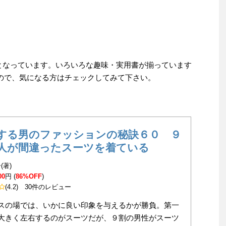
)までとなっています。いろいろな趣味・実用書が揃っています
すので、気になる方はチェックしてみて下さい。
する男のファッションの秘訣６０ ９
人が間違ったスーツを着ている
(著)
00
円 (
86%OFF
)
(4.2)
30件のレビュー
スの場では、いかに良い印象を与えるかが勝負。第一
大きく左右するのがスーツだが、９割の男性がスーツ