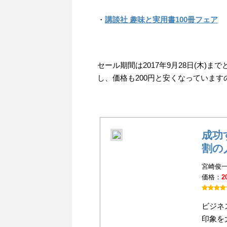
・
講談社 趣味と実用書100冊フェア
セール期間は2017年9月28日(木
し、価格も200円と安くなっていま
成功
割の
宮崎俊一
価格：
2
ビジネ
印象を