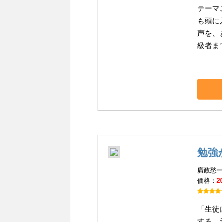
テーマ
も頭に
声を、
級者ま
勉強
廣政愁一
価格：
2
「生徒
する、