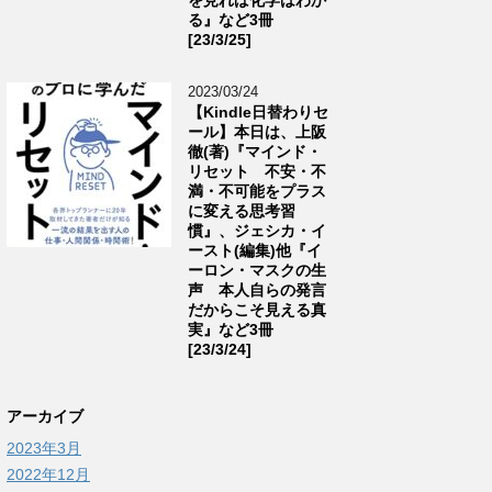
る』など3冊
[23/3/25]
2023/03/24
【Kindle日替わりセ
ール】本日は、上阪
徹(著)『マインド・
リセット 不安・不
満・不可能をプラス
に変える思考習
慣』、ジェシカ・イ
ースト(編集)他『イ
ーロン・マスクの生
声 本人自らの発言
だからこそ見える真
実』など3冊
[23/3/24]
アーカイブ
2023年3月
2022年12月