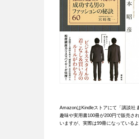
AmazonはKindleストアにて「講
趣味や実用書100冊が200円で販売
いますが、実際は99冊になっている