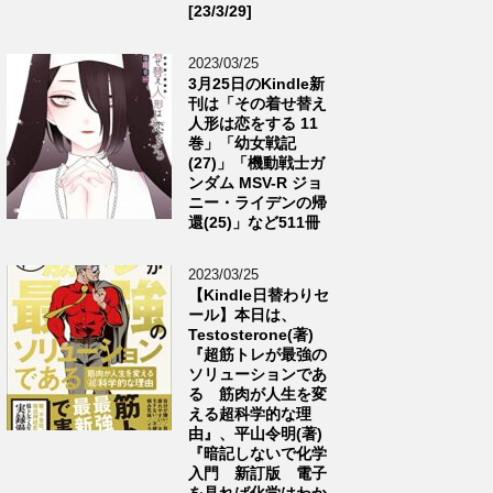
[23/3/29]
2023/03/25
3月25日のKindle新
刊は「その着せ替え
人形は恋をする 11
巻」「幼女戦記
(27)」「機動戦士ガ
ンダム MSV-R ジョ
ニー・ライデンの帰
還(25)」など511冊
2023/03/25
【Kindle日替わりセ
ール】本日は、
Testosterone(著)
『超筋トレが最強の
ソリューションであ
る 筋肉が人生を変
える超科学的な理
由』、平山令明(著)
『暗記しないで化学
入門 新訂版 電子
を見れば化学はわか