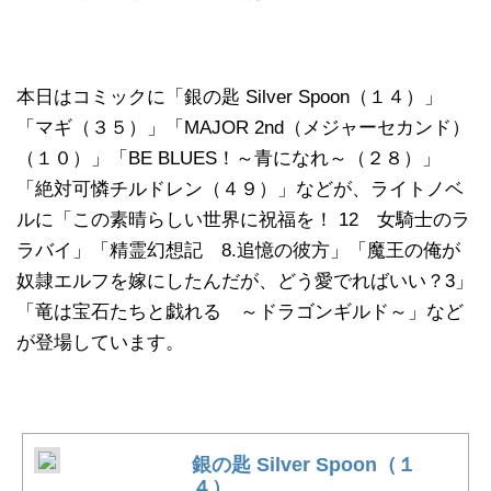
本日はコミックに「銀の匙 Silver Spoon（１４）」
「マギ（３５）」「MAJOR 2nd（メジャーセカンド）
（１０）」「BE BLUES！～青になれ～（２８）」
「絶対可憐チルドレン（４９）」などが、ライトノベ
ルに「この素晴らしい世界に祝福を！ 12 女騎士のラ
ラバイ」「精霊幻想記 8.追憶の彼方」「魔王の俺が
奴隷エルフを嫁にしたんだが、どう愛でればいい？3」
「竜は宝石たちと戯れる ～ドラゴンギルド～」など
が登場しています。
銀の匙 Silver Spoon（１
４）