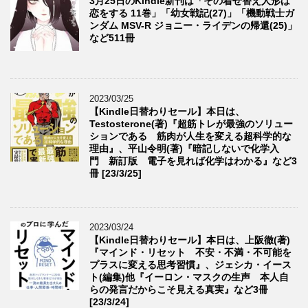
3月25日のKindle新刊は「その着せ替え人形は
恋をする 11巻」「幼女戦記(27)」「機動戦士ガ
ンダム MSV-R ジョニー・ライデンの帰還(25)」
など511冊
2023/03/25
【Kindle日替わりセール】本日は、
Testosterone(著)『超筋トレが最強のソリュー
ションである 筋肉が人生を変える超科学的な
理由』、平山令明(著)『暗記しないで化学入
門 新訂版 電子を見れば化学はわかる』など3
冊 [23/3/25]
2023/03/24
【Kindle日替わりセール】本日は、上阪徹(著)
『マインド・リセット 不安・不満・不可能を
プラスに変える思考習慣』、ジェシカ・イース
ト(編集)他『イーロン・マスクの生声 本人自
らの発言だからこそ見える真実』など3冊
[23/3/24]