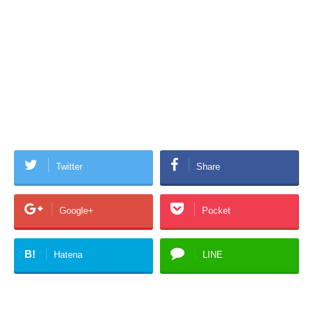
Twitter
Share
Google+
Pocket
B!
Hatena
LINE