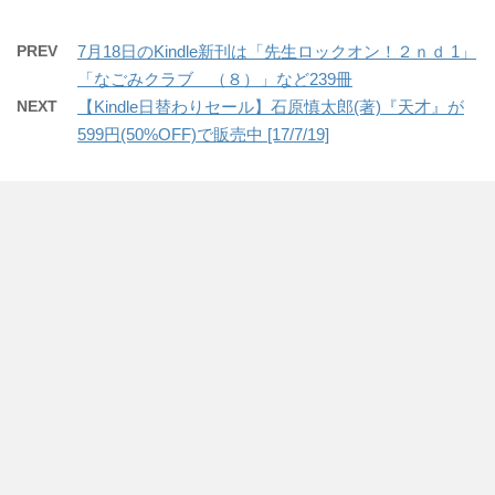
PREV
7月18日のKindle新刊は「先生ロックオン！２ｎｄ 1」
「なごみクラブ （８）」など239冊
NEXT
【Kindle日替わりセール】石原慎太郎(著)『天才』が
599円(50%OFF)で販売中 [17/7/19]