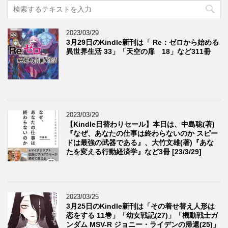
2023/03/29
3月29日のKindle新刊は「 Re：ゼロから始める
異世界生活 33」「天空の扉 18」など311冊
2023/03/29
【Kindle日替わりセール】本日は、中島聡(著)
『なぜ、あなたの仕事は終わらないのか スピー
ドは最強の武器である』、大竹文雄(著)『あな
たを変える行動経済学』など3冊 [23/3/29]
2023/03/25
3月25日のKindle新刊は「その着せ替え人形は
恋をする 11巻」「幼女戦記(27)」「機動戦士ガ
ンダム MSV-R ジョニー・ライデンの帰還(25)」