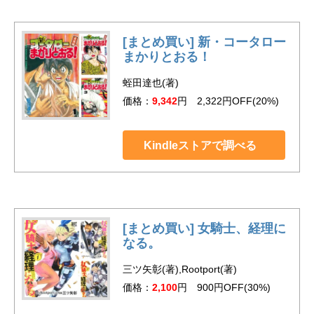
[まとめ買い] 新・コータロー
まかりとおる！
蛭田達也(著)
価格：
9,342
円 2,322円OFF(20%)
Kindleストアで調べる
[まとめ買い] 女騎士、経理に
なる。
三ツ矢彰(著),Rootport(著)
価格：
2,100
円 900円OFF(30%)