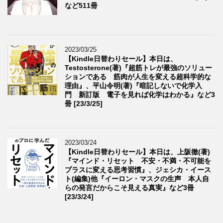
など511冊
2023/03/25
【Kindle日替わりセール】本日は、
Testosterone(著)『超筋トレが最強のソリュー
ションである 筋肉が人生を変える超科学的な
理由』、平山令明(著)『暗記しないで化学入
門 新訂版 電子を見れば化学はわかる』など3
冊 [23/3/25]
2023/03/24
【Kindle日替わりセール】本日は、上阪徹(著)
『マインド・リセット 不安・不満・不可能を
プラスに変える思考習慣』、ジェシカ・イース
ト(編集)他『イーロン・マスクの生声 本人自
らの発言だからこそ見える真実』など3冊
[23/3/24]